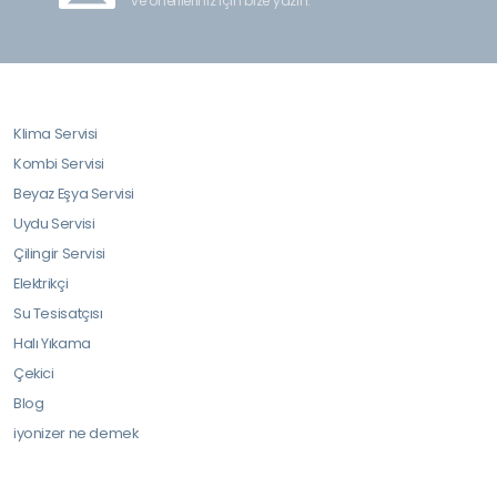
ve önerileriniz için bize yazın.
Klima Servisi
Kombi Servisi
Beyaz Eşya Servisi
Uydu Servisi
Çilingir Servisi
Elektrikçi
Su Tesisatçısı
Halı Yıkama
Çekici
Blog
iyonizer ne demek