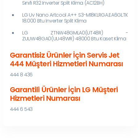
Sınıfı R32 Inverter Split Klima (AC12BH)
LG Uv Nano Artcool A++ S3-M18KLRGA.EA6GLTK
18.000 Btu Inverter Split Klima
LG ZTNW48GMLA0(UT48R) -
ZUUW48GA0(UU48WR) 48000 Btu Kaset Klima
Garantisiz Ürünler İçin Servis Jet
444 Müşteri Hizmetleri Numarası
444 8 436
Garantili Ürünler İçin LG Müşteri
Hizmetleri Numarası
444 6 543