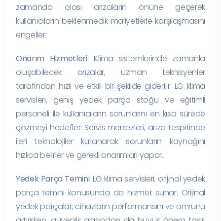
zamanda olası arızaların önüne geçerek
kullanıcıların beklenmedik maliyetlerle karşılaşmasını
engeller.
Onarım Hizmetleri
: Klima sistemlerinde zamanla
oluşabilecek arızalar, uzman teknisyenler
tarafından hızlı ve etkili bir şekilde giderilir. LG klima
servisleri, geniş yedek parça stoğu ve eğitimli
personeli ile kullanıcıların sorunlarını en kısa sürede
çözmeyi hedefler. Servis merkezleri, arıza tespitinde
ileri teknolojiler kullanarak sorunların kaynağını
hızlıca belirler ve gerekli onarımları yapar.
Yedek Parça Temini
: LG klima servisleri, orijinal yedek
parça temini konusunda da hizmet sunar. Orijinal
yedek parçalar, cihazların performansını ve ömrünü
artırırken, güvenlik açısından da büyük önem taşır.