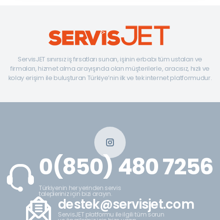
ServisJET sınırsız iş fırsatları sunan, işinin erbabı tüm ustaları ve
firmaları, hizmet alma arayışında olan müşterilerle, aracısız, hızlı ve
kolay erişim ile buluşturan Türkiye’nin ilk ve tek internet platformudur.
0(850) 480 7256
Türkiyenin her yerinden servis
talepleriniz için bizi arayın.
destek@servisjet.com
ServisJET platformu ile ilgili tüm sorun