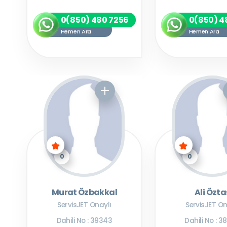
0(850) 480 7256
0(850) 4
Hemen Ara
Hemen Ara
0
0
Murat Özbakkal
Ali Özta
ServisJET Onaylı
ServisJET On
Dahili No : 39343
Dahili No : 