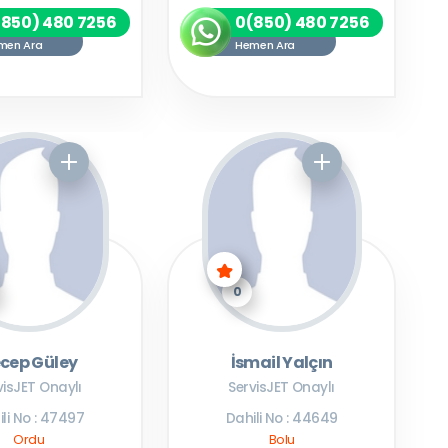
(850) 480 7256
0(850) 480 7256
men Ara
Hemen Ara
0
cep Güley
İsmail Yalçın
visJET Onaylı
ServisJET Onaylı
li No : 47497
Dahili No : 44649
Ordu
Bolu