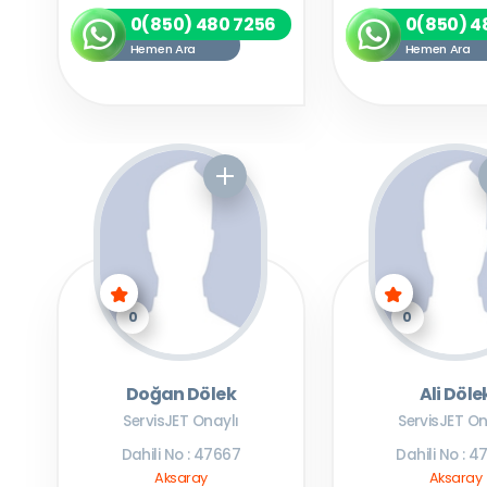
0(850) 480 7256
0(850) 4
Hemen Ara
Hemen Ara
0
0
Doğan Dölek
Ali Döle
ServisJET Onaylı
ServisJET On
Dahili No : 47667
Dahili No : 
Aksaray
Aksaray