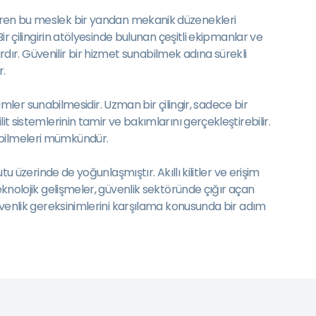
erektiren bu meslek bir yandan mekanik düzenekleri
ir çilingirin atölyesinde bulunan çeşitli ekipmanlar ve
ır. Güvenilir bir hizmet sunabilmek adına sürekli
r.
zümler sunabilmesidir. Uzman bir çilingir, sadece bir
t sistemlerinin tamir ve bakımlarını gerçekleştirebilir.
labilmeleri mümkündür.
u üzerinde de yoğunlaşmıştır. Akıllı kilitler ve erişim
eknolojik gelişmeler, güvenlik sektöründe çığır açan
güvenlik gereksinimlerini karşılama konusunda bir adım