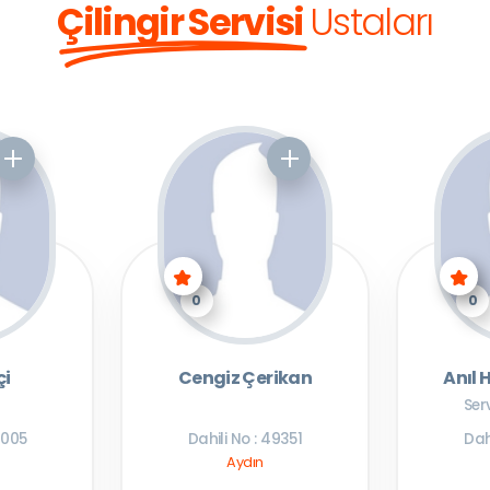
Çilingir Servisi
Ustaları
0
0
çi
Cengiz Çerikan
Anıl 
Ser
2005
Dahili No : 49351
Dah
Aydın