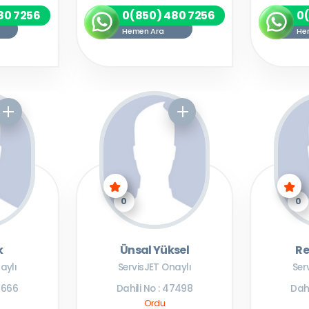
80 7256
0(850) 480 7256
0
Hemen Ara
He
0
0
k
Ünsal Yüksel
Re
aylı
ServisJET Onaylı
Ser
47666
Dahili No : 47498
Dahi
Ordu