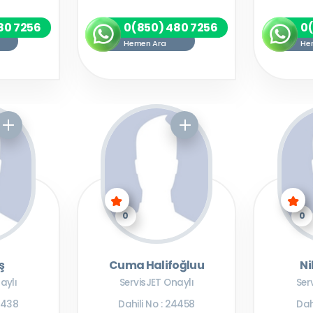
80 7256
0(850) 480 7256
0
Hemen Ara
He
0
0
ş
Cuma Halifoğluu
Ni
aylı
ServisJET Onaylı
Ser
38438
Dahili No : 24458
Dah