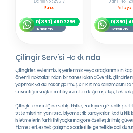
Dahili No : 29617
Dahili No : 2
Bursa
Antalya
0(850) 480 7256
0(850) 4
Hemen Ara
Hemen Ara
Çilingir Servisi Hakkında
Çilingirler, evlerimiz, iş yerlerimiz veya araçlarımızın 
önemli noktalarından bir tanesi olan güvenlik, çilingirler
yapmak ya da hasar görmüş bir kilit mekanizmasını tamir
güvenliğini sağlama ihtiyacından doğmuş olup, teknolojini
Çilingir uzmanlığına sahip kişiler, zorlayıcı güvenlik pro
sistemlerinin yanı sıra, biyometrik tarayıcılar, kodlu kili
işletmelerin farklı ihtiyaçlarına göre özelleştirilmiş, gü
hizmetleri, esnek çalışma saatleri ile genellikle acil d