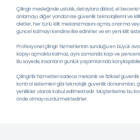
Çilingir mesleğinde ustalık, detaylara dikkat, el becerisi 
anlamayı, diğer yandan ise güvenlik teknolojilerini ve ki
aletler, her türlü kilit mekanizmasını açma, onarma ve
güncel kalmayı kendine ilke edinirler ve en yeni kilit sist
Profesyonel çilingir hizmetlerinin sunduğu en büyük avanta
kapıyı açmakla kalmaz, aynı zamanda kapı ve pencere kilit
Bu sayede, insanların günlük yaşamlarında karşılaşabil
Çilingirlik hizmetleri sadece mekanik ve fiziksel güvenlik
kontrol sistemleri gibi teknolojik güvenlik donanımları,
yenilikler olarak kabul edilmektedir. Müşterilerine bu k
önde olmayı sürdürmektedirler.