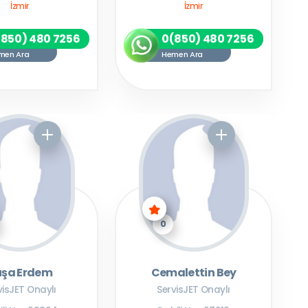
İzmir
İzmir
(850) 480 7256
0(850) 480 7256
men Ara
Hemen Ara
0
uşa Erdem
Cemalettin Bey
visJET Onaylı
ServisJET Onaylı