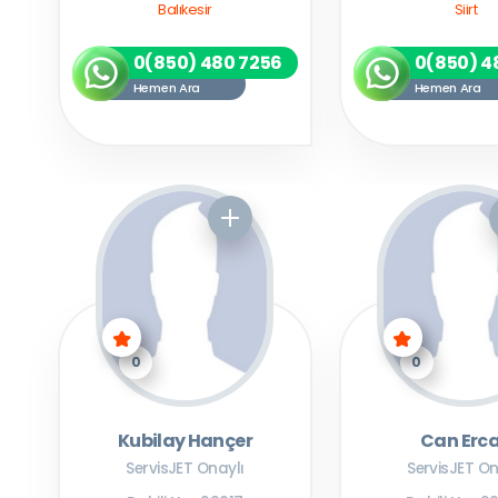
Balıkesir
Siirt
0(850) 480 7256
0(850) 4
Hemen Ara
Hemen Ara
0
0
Kubilay Hançer
Can Erc
ServisJET Onaylı
ServisJET On