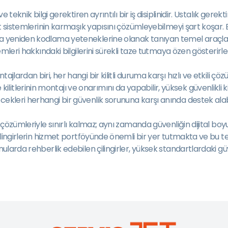
ve teknik bilgi gerektiren ayrıntılı bir iş disiplinidir. Ustalık g
lit sistemlerinin karmaşık yapısını çözümleyebilmeyi şart koşar. B
ya yeniden kodlama yeteneklerine olanak tanıyan temel araçlard
emleri hakkındaki bilgilerini sürekli taze tutmaya özen gösterirle
jlardan biri, her hangi bir kilitli duruma karşı hızlı ve etkili çö
lerinin montajı ve onarımını da yapabilir, yüksek güvenlikli kili
ecekleri herhangi bir güvenlik sorununa karşı anında destek a
 çözümleriyle sınırlı kalmaz; aynı zamanda güvenliğin dijital boyut
 çilingirlerin hizmet portföyünde önemli bir yer tutmakta ve bu t
onularda rehberlik edebilen çilingirler, yüksek standartlardaki 