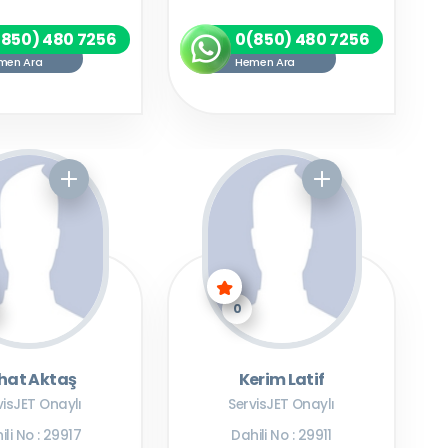
(850) 480 7256
0(850) 480 7256
men Ara
Hemen Ara
0
hat Aktaş
Kerim Latif
visJET Onaylı
ServisJET Onaylı
ili No : 29917
Dahili No : 29911