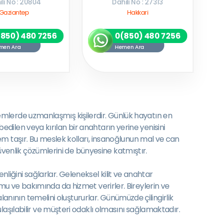
li No : 20804
Dahili No : 27313
Gaziantep
Hakkari
(850) 480 7256
0(850) 480 7256
men Ara
Hemen Ara
işlemlerde uzmanlaşmış kişilerdir. Günlük hayatın en
ybedilen veya kırılan bir anahtarın yerine yenisini
em taşır. Bu meslek kolları, insanoğlunun mal ve can
güvenlik çözümlerini de bünyesine katmıştır.
enliğini sağlarlar. Geleneksel kilit ve anahtar
rulumu ve bakımında da hizmet verirler. Bireylerin ve
alanının temelini oluştururlar. Günümüzde çilingirlik
laşılabilir ve müşteri odaklı olmasını sağlamaktadır.