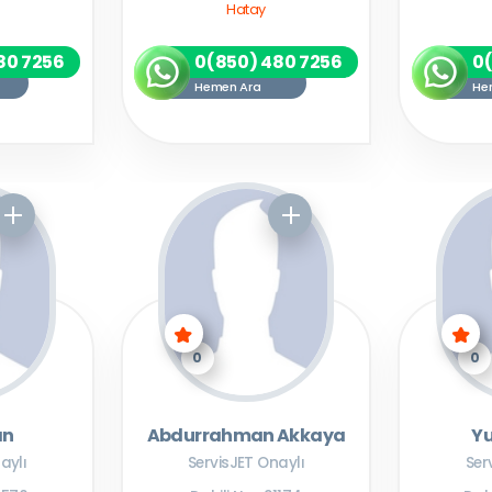
Hatay
80 7256
0(850) 480 7256
0
Hemen Ara
He
0
0
an
Abdurrahman Akkaya
Y
aylı
ServisJET Onaylı
Ser