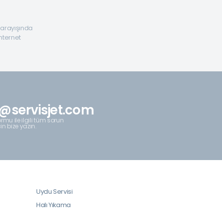
a arayışında
internet
@servisjet.com
rmu ile ilgili tüm sorun
çin bize yazın.
Uydu Servisi
Halı Yıkama