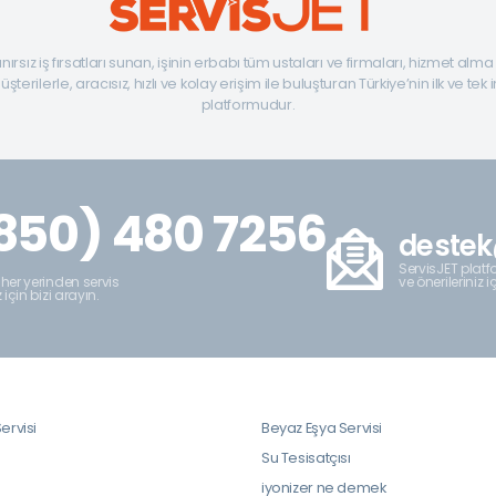
ınırsız iş fırsatları sunan, işinin erbabı tüm ustaları ve firmaları, hizmet alm
şterilerle, aracısız, hızlı ve kolay erişim ile buluşturan Türkiye’nin ilk ve tek 
platformudur.
850) 480 7256
destek
ServisJET platfo
ve önerileriniz i
 her yerinden servis
z için bizi arayın.
ervisi
Beyaz Eşya Servisi
i
Su Tesisatçısı
iyonizer ne demek