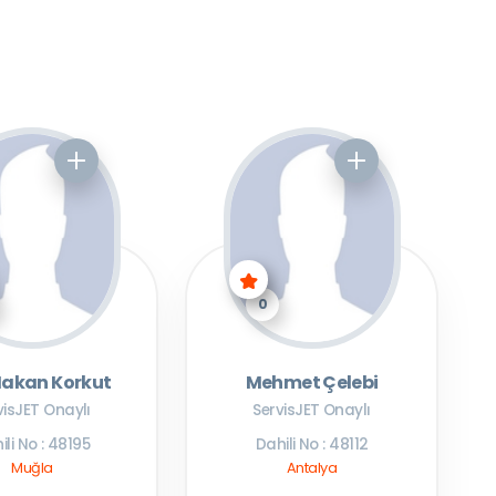
0
Hakan Korkut
Mehmet Çelebi
visJET Onaylı
ServisJET Onaylı
ili No : 48195
Dahili No : 48112
Muğla
Antalya