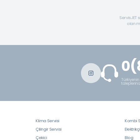
ServisJET s
olan mü
0(
Türkiyenin
taleplerini
Klima Servisi
Kombi S
Çilingir Servisi
Elektrikç
Çekici
Blog