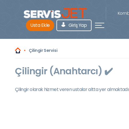
Kombi
Usta Ekle
Giriş Yap
Çilingir Servisi
Çilingir (Anahtarcı) ✔️
Çilingir olarak hizmet veren ustalar altta yer almaktadır