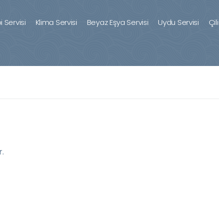
 Servisi
Klima Servisi
Beyaz Eşya Servisi
Uydu Servisi
Çil
.