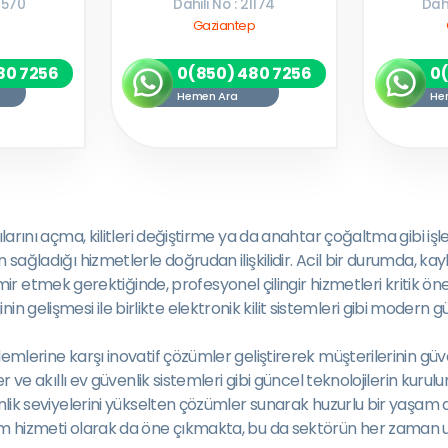
9570
Dahili No : 21174
Dahi
Gaziantep
80 7256
0(850) 480 7256
0
Hemen Ara
He
kapılarını açma, kilitleri değiştirme ya da anahtar çoğaltma gibi 
in sağladığı hizmetlerle doğrudan ilişkilidir. Acil bir durumda, ka
 etmek gerektiğinde, profesyonel çilingir hizmetleri kritik ön
n gelişmesi ile birlikte elektronik kilit sistemleri gibi modern 
blemlerine karşı inovatif çözümler geliştirerek müşterilerinin güv
tler ve akıllı ev güvenlik sistemleri gibi güncel teknolojilerin ku
venlik seviyelerini yükselten çözümler sunarak huzurlu bir yaşam 
urum hizmeti olarak da öne çıkmakta, bu da sektörün her zaman u