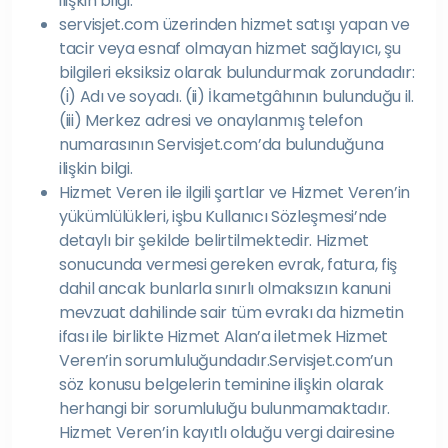
ilişkin bilgi.
servisjet.com üzerinden hizmet satışı yapan ve
tacir veya esnaf olmayan hizmet sağlayıcı, şu
bilgileri eksiksiz olarak bulundurmak zorundadır:
(i) Adı ve soyadı. (ii) İkametgâhının bulunduğu il.
(iii) Merkez adresi ve onaylanmış telefon
numarasının Servisjet.com’da bulunduğuna
ilişkin bilgi.
Hizmet Veren ile ilgili şartlar ve Hizmet Veren’in
yükümlülükleri, işbu Kullanıcı Sözleşmesi’nde
detaylı bir şekilde belirtilmektedir. Hizmet
sonucunda vermesi gereken evrak, fatura, fiş
dahil ancak bunlarla sınırlı olmaksızın kanuni
mevzuat dahilinde sair tüm evrakı da hizmetin
ifası ile birlikte Hizmet Alan’a iletmek Hizmet
Veren’in sorumluluğundadır.Servisjet.com’un
söz konusu belgelerin teminine ilişkin olarak
herhangi bir sorumluluğu bulunmamaktadır.
Hizmet Veren’in kayıtlı olduğu vergi dairesine