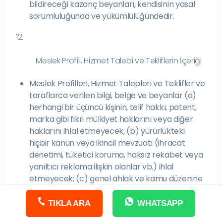
bildireceği kazanç beyanları, kendisinin yasal
sorumluluğunda ve yükümlülüğündedir.
12.
Meslek Profili, Hizmet Talebi ve Tekliflerin İçeriği
Meslek Profilleri, Hizmet Talepleri ve Teklifler ve
taraflarca verilen bilgi, belge ve beyanlar (a)
herhangi bir üçüncü kişinin, telif hakkı, patent,
marka gibi fikri mülkiyet haklarını veya diğer
haklarını ihlal etmeyecek; (b) yürürlükteki
hiçbir kanun veya ikincil mevzuatı (ihracat
denetimi, tüketici koruma, haksız rekabet veya
yanıltıcı reklama ilişkin olanlar vb.) ihlal
etmeyecek; (c) genel ahlak ve kamu düzenine
aykırı, dürüst ve doğru olmayan, aldatıcı,
yanıltıcı veya üçüncü kişilerin tecrübe ve bilgi
TIKLA ARA
WHATSAPP
noksanlıklarını istismar edici, can ve mal