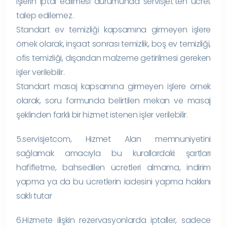
işlerin iptal edilmesi durumunda servisjet’ten ücret
talep edilemez.
Standart ev temizliği kapsamına girmeyen işlere
örnek olarak, inşaat sonrası temizlik, boş ev temizliği,
ofis temizliği, dışarıdan malzeme getirilmesi gereken
işler verilebilir.
Standart masaj kapsamına girmeyen işlere örnek
olarak, soru formunda belirtilen mekan ve masaj
şeklinden farklı bir hizmet istenen işler verilebilir.
5.servisjetcom, Hizmet Alan memnuniyetini
sağlamak amacıyla bu kurallardaki şartları
hafifletme, bahsedilen ücretleri almama, indirim
yapma ya da bu ücretlerin iadesini yapma hakkını
saklı tutar
6.Hizmete ilişkin rezervasyonlarda iptaller, sadece