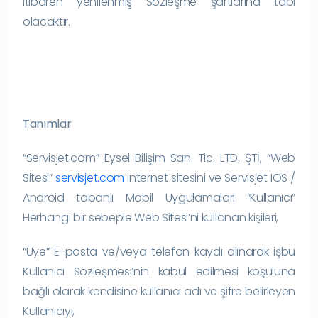
itibaren yenilenmiş Sözleşme şartlarına tabi
olacaktır.
Tanımla
r
“Servisjet.com” Eysel Bilişim San. Tic. LTD. ŞTİ, “Web
Sitesi”
servisjet.com
internet sitesini ve Servisjet IOS /
Android tabanlı Mobil Uygulamaları “Kullanıcı”
Herhangi bir sebeple Web Sitesi’ni kullanan kişileri,
“Üye” E-posta ve/veya telefon kaydı alınarak işbu
Kullanıcı Sözleşmesi’nin kabul edilmesi koşuluna
bağlı olarak kendisine kullanıcı adı ve şifre belirleyen
Kullanıcıyı,