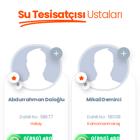
Su Tesisatçısı
Ustaları
0
0
Abdurrahman Daloğlu
Mikail Demirci
Dahili No : 58677
Dahili No : 58308
Hatay
Kahramanmaraş
0(850) 480
0(850) 480