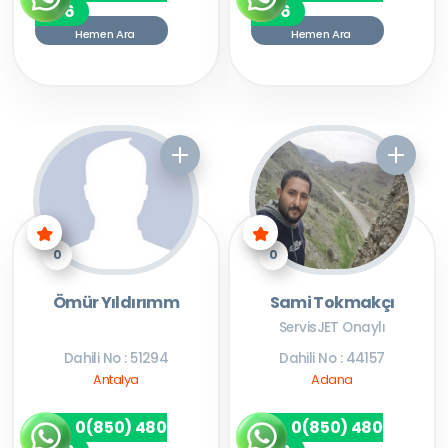
7256
7256
Hemen Ara
Hemen Ara
0
0
Ömür Yıldırımm
Sami Tokmakçı
ServisJET Onaylı
Dahili No : 51294
Dahili No : 44157
Antalya
Adana
0(850) 480
0(850) 480