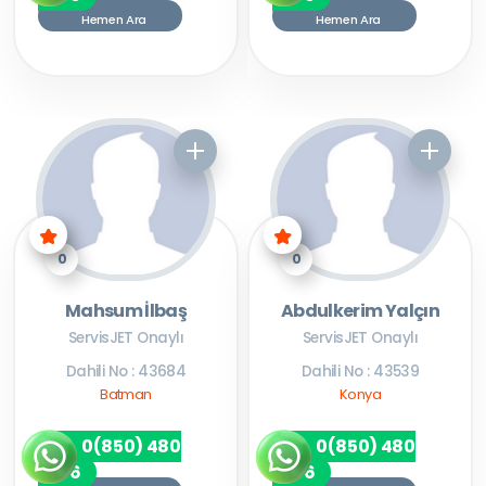
Hemen Ara
Hemen Ara
0
0
Mahsum İlbaş
Abdulkerim Yalçın
ServisJET Onaylı
ServisJET Onaylı
Dahili No : 43684
Dahili No : 43539
Batman
Konya
0(850) 480
0(850) 480
7256
7256