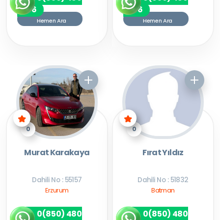
7256
7256
Hemen Ara
Hemen Ara
0
0
Murat Karakaya
Fırat Yıldız
Dahili No : 55157
Dahili No : 51832
Erzurum
Batman
0(850) 480
0(850) 480