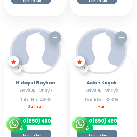
Hemen Ara
Hemen Ara
0
0
Hidayet Baykan
Aslan Koçak
ServisJET Onaylı
ServisJET Onaylı
Dahili No : 41836
Dahili No : 38395
Samsun
Van
0(850) 480
0(850) 480
7256
7256
Hemen Ara
Hemen Ara