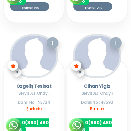
7256
7256
Hemen Ara
Hemen Ara
0
0
Özgeliş Tesisat
Cihan Yigiz
ServisJET Onaylı
ServisJET Onaylı
Dahili No : 43734
Dahili No : 43690
Şanlıurfa
Batman
0(850) 480
0(850) 480
7256
7256