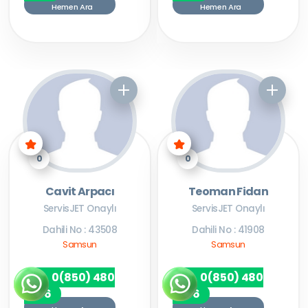
Hemen Ara
Hemen Ara
0
0
Cavit Arpacı
Teoman Fidan
ServisJET Onaylı
ServisJET Onaylı
Dahili No : 43508
Dahili No : 41908
Samsun
Samsun
0(850) 480
0(850) 480
7256
7256