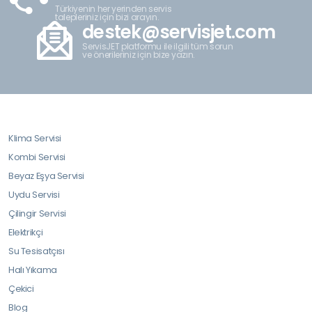
Türkiyenin her yerinden servis
talepleriniz için bizi arayın.
destek@servisjet.com
ServisJET platformu ile ilgili tüm sorun
ve önerileriniz için bize yazın.
Klima Servisi
Kombi Servisi
Beyaz Eşya Servisi
Uydu Servisi
Çilingir Servisi
Elektrikçi
Su Tesisatçısı
Halı Yıkama
Çekici
Blog