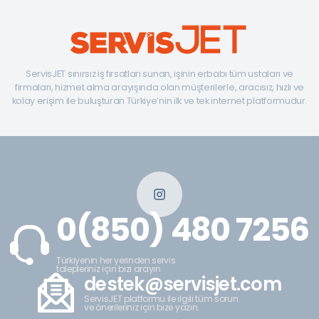
ServisJET sınırsız iş fırsatları sunan, işinin erbabı tüm ustaları ve
firmaları, hizmet alma arayışında olan müşterilerle, aracısız, hızlı ve
kolay erişim ile buluşturan Türkiye’nin ilk ve tek internet platformudur.
0(850) 480 7256
Türkiyenin her yerinden servis
talepleriniz için bizi arayın.
destek@servisjet.com
ServisJET platformu ile ilgili tüm sorun
ve önerileriniz için bize yazın.