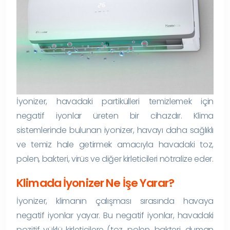
İyonizer, havadaki partikülleri temizlemek için
negatif iyonlar üreten bir cihazdır. Klima
sistemlerinde bulunan iyonizer, havayı daha sağlıklı
ve temiz hale getirmek amacıyla havadaki toz,
polen, bakteri, virüs ve diğer kirleticileri nötralize eder.
Klimada İyonizer Ne İşe Yarar?
İyonizer, klimanın çalışması sırasında havaya
negatif iyonlar yayar. Bu negatif iyonlar, havadaki
pozitif yüklü kirleticilere (toz, polen, bakteri, duman