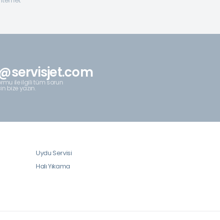
internet
@servisjet.com
rmu ile ilgili tüm sorun
çin bize yazın.
Uydu Servisi
Halı Yıkama