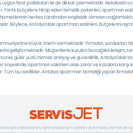
 uygun fiyat politikaları ile de dikkat çekmektedir. Rekabetin 
r. Farklı bütçelere hitap eden temizlik paketleri, apartman saki
 hizmetlerinin herkes tarafından erişilebilir olmasını sağlamakta
dır. Böylece, Antalya'daki apartman sakinleri, bütçelerini aş
uniyetine büyük önem vermektedir. Firmalar, sundukları hizmetl
ini geliştirmektedir. Müşterilerle kurulan bu sağlıklı iletişim, te
el, güler yüzlü hizmet anlayışı ve güvenilirlik, Antalya'daki tem
ler sayesinde, apartman sakinleri olası zarar ve kazalara karşı 
. Tüm bu özellikler, Antalya apartman temizliği yapan firmala
ınırsız iş fırsatları sunan, işinin erbabı tüm ustaları ve firmaları, hizmet alm