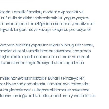
tadır. Temizlik firmaları, modern ekipmanlar ve
an nüfusu ile de dikkat çekmektedir. Bu yoğun yaşam,
rtmanların genel temizliğinden, asansörler, merdivenler
 hijyenik bir görüntüye kavuşmak için bu profesyonel
apartman temizliği yapan firmaların sunduğu hizmetler,
irmalar, düzenli temizlik hizmeti sayesinde apartman
lik işlemleri ile apartmanların daima temiz ve düzenli
dostu ürünlerden seçilir. Bu sayede, hem apartman
izlik hizmeti sunmaktadır. Buharlı temizleyiciler,
ar hijyen sağlanmaktadır. Firmalar, aynı zamanda
ını karşılamaktadır. Bu kapsamlı hizmetler sayesinde
malarının sunduğu bu hizmetler, apartman yönetimlerinin