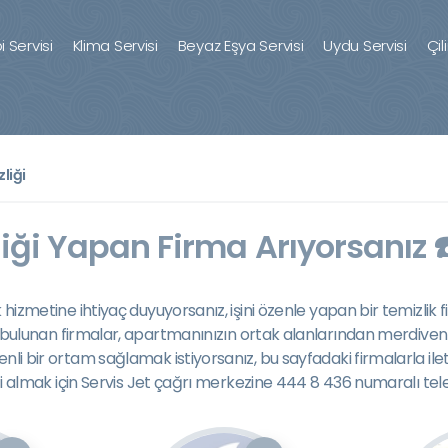
 Servisi
Klima Servisi
Beyaz Eşya Servisi
Uydu Servisi
Çil
liği
ği Yapan Firma Arıyorsanız ☎
ik hizmetine ihtiyaç duyuyorsanız, işini özenle yapan bir temizlik 
bulunan firmalar, apartmanınızın ortak alanlarından merdiven b
üzenli bir ortam sağlamak istiyorsanız, bu sayfadaki firmalarla
zmeti almak için Servis Jet çağrı merkezine 444 8 436 numaralı tele