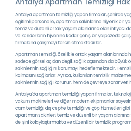
Antalya Apartman Temizliği Hak
Antalya apartman temizliği yapan firmalar, şehirde ya
eğitimli personelle, apartman sakinlerine hijyenik bir y
temiz ve düzenli ortak yaşam alanlarına olan ihtiyacı d
ve koridorların hijyenine kadar geniş bir yelpazede çal
firmalarla çalışmayı tercih etmektedirler.
Apartman temizliği, özellikle ortak yaşam alanlarında 
sadece görsel açıdan değil, sağlık açısından da büyük 
sakinlerinin sağlığını korumayı hedeflemektedir. Temizlik
kalmasını sağlarlar. Ayrıca, kullanılan temizlik malzem
sakinlerinin sağlığı korunur, hem de çevreye zarar veri
Antalya'da apartman temizliği yapan firmalar, teknolojin
vakum makineleri ve diğer modern ekipmanlar sayesind
cam temizliği, dış cephe temizliği ve çöp hizmetleri gi
apartman sakinleri, temiz ve düzenli bir yaşam alanına
de işini kolaylaştırmakta ve düzenli bir temizlik progra