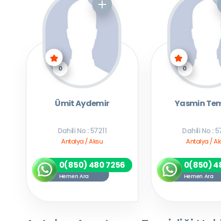
0
0
Ümit Aydemir
Yasmin Tem
Dahili No : 57211
Dahili No : 5
Antalya / Aksu
Antalya / A
0(850) 480 7256
0(850) 4
Hemen Ara
Hemen Ara