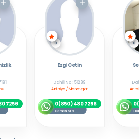
0
0
izlik
Ezgi Cetin
Se
7191
Dahili No : 51289
Dah
ksu
Antalya / Manavgat
Anta
80 7256
0(850) 480 7256
0
Hemen Ara
He