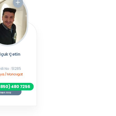
lçuk Çetin
ili No : 51285
lya / Manavgat
(850) 480 7256
men Ara