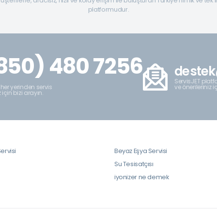
şterilerle, aracısız, hızlı ve kolay erişim ile buluşturan Türkiye’nin ilk ve tek 
platformudur.
850) 480 7256
destek
ServisJET platfo
ve önerileriniz i
 her yerinden servis
z için bizi arayın.
ervisi
Beyaz Eşya Servisi
i
Su Tesisatçısı
iyonizer ne demek