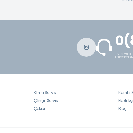
olan mü
0(
Türkiyenin
taleplerini
Klima Servisi
Kombi S
Çilingir Servisi
Elektrikç
Çekici
Blog