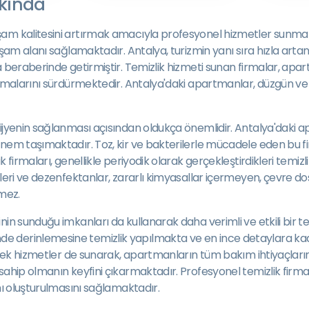
kında
şam kalitesini artırmak amacıyla profesyonel hizmetler sunmak
aşam alanı sağlamaktadır. Antalya, turizmin yanı sıra hızla art
a beraberinde getirmiştir. Temizlik hizmeti sunan firmalar, apa
ışmalarını sürdürmektedir. Antalya'daki apartmanlar, düzgün ve
hijyenin sağlanması açısından oldukça önemlidir. Antalya'daki 
önem taşımaktadır. Toz, kir ve bakterilerle mücadele eden bu f
 firmaları, genellikle periyodik olarak gerçekleştirdikleri temiz
eleri ve dezenfektanlar, zararlı kimyasallar içermeyen, çevre 
lmez.
in sunduğu imkanları da kullanarak daha verimli ve etkili bir tem
e derinlemesine temizlik yapılmakta ve en ince detaylara kad
bi ek hizmetler de sunarak, apartmanların tüm bakım ihtiyaçlar
 sahip olmanın keyfini çıkarmaktadır. Profesyonel temizlik fir
mı oluşturulmasını sağlamaktadır.