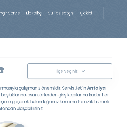
ingir Servisi
Elektrikçi
Su Tesisatçısı
Çekici
️
İlçe Seçiniz
firmasıyla çalışmanız önemlidir. Servis Jet’in
Antalya
oşluklarına, asansörlerden giriş kapılarına kadar her
 iletişime geçerek bulunduğunuz konuma temizlik hizmeti
fondan ulaşabilirsiniz.