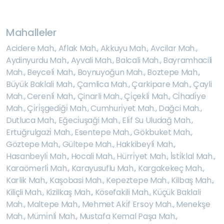
Mahalleler
Acidere Mah.
,
Aflak Mah.
,
Akkuyu Mah.
,
Avcilar Mah.
,
Aydinyurdu Mah.
,
Ayvali Mah.
,
Balcali Mah.
,
Bayramhacili
Mah.
,
Beyceli̇ Mah.
,
Boynuyoğun Mah.
,
Boztepe Mah.
,
Büyük Baklali Mah.
,
Çamlica Mah.
,
Çarkipare Mah.
,
Çayli
Mah.
,
Cerenli̇ Mah.
,
Çinarli Mah.
,
Çi̇çekli̇ Mah.
,
Ci̇hadi̇ye
Mah.
,
Çi̇ri̇şgedi̇ği̇ Mah.
,
Cumhuri̇yet Mah.
,
Dağci Mah.
,
Dutluca Mah.
,
Eğeci̇uşaği Mah.
,
Eli̇f Su Uludağ Mah.
,
Ertuğrulgazi̇ Mah.
,
Esentepe Mah.
,
Gökbuket Mah.
,
Göztepe Mah.
,
Gültepe Mah.
,
Hakkibeyli̇ Mah.
,
Hasanbeyli̇ Mah.
,
Hocali Mah.
,
Hürri̇yet Mah.
,
İ̇sti̇klal Mah.
,
Karaömerli̇ Mah.
,
Karayusuflu Mah.
,
Kargakekeç Mah.
,
Karlik Mah.
,
Kaşobasi Mah.
,
Kepeztepe Mah.
,
Kilbaş Mah.
,
Kiliçli Mah.
,
Kizilkaş Mah.
,
Kösefakili Mah.
,
Küçük Baklali
Mah.
,
Maltepe Mah.
,
Mehmet Aki̇f Ersoy Mah.
,
Menekşe
Mah.
,
Mümi̇nli̇ Mah.
,
Mustafa Kemal Paşa Mah.
,