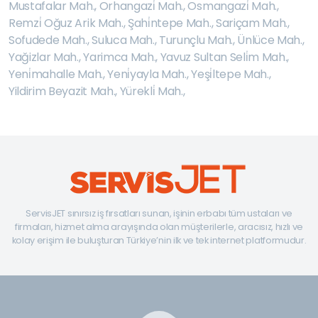
Mustafalar Mah.
,
Orhangazi̇ Mah.
,
Osmangazi̇ Mah.
,
Remzi̇ Oğuz Arik Mah.
,
Şahi̇ntepe Mah.
,
Sariçam Mah.
,
Sofudede Mah.
,
Suluca Mah.
,
Turunçlu Mah.
,
Ünlüce Mah.
,
Yağizlar Mah.
,
Yarimca Mah.
,
Yavuz Sultan Seli̇m Mah.
,
Yeni̇mahalle Mah.
,
Yeni̇yayla Mah.
,
Yeşi̇ltepe Mah.
,
Yildirim Beyazit Mah.
,
Yürekli̇ Mah.
,
ServisJET sınırsız iş fırsatları sunan, işinin erbabı tüm ustaları ve
firmaları, hizmet alma arayışında olan müşterilerle, aracısız, hızlı ve
kolay erişim ile buluşturan Türkiye’nin ilk ve tek internet platformudur.