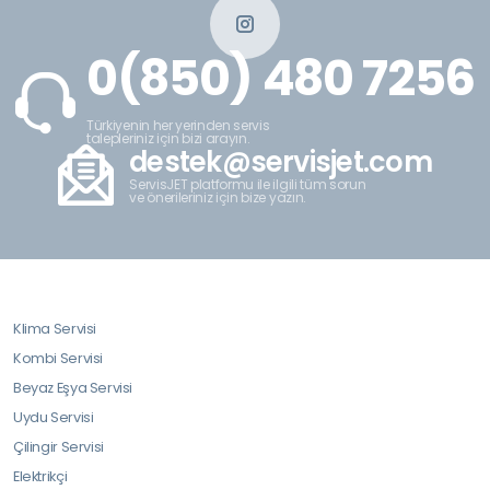
0(850) 480 7256
Türkiyenin her yerinden servis
talepleriniz için bizi arayın.
destek@servisjet.com
ServisJET platformu ile ilgili tüm sorun
ve önerileriniz için bize yazın.
Klima Servisi
Kombi Servisi
Beyaz Eşya Servisi
Uydu Servisi
Çilingir Servisi
Elektrikçi