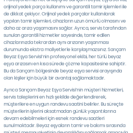
orijinal yedek parça kullanımı ve garantili tamir işlemleri ile
de dikkat çekiyor. Orijinal yedek parçalar kullanılarak
yapılan tamir işlemleri, cihazların uzun ömürlü olmasını ve
daha az arıza yaşamasını sağlar. Ayrıca, servis tarafından
sunulan garantili hizmetler sayesinde, tamir edilen
cihazlarınızda tekrardan aynı arızanın yaşanması
durumunda ekstra maliyetlerle karşılaşmazsınız. Sarıçam
Beyaz Eşya Servisi’nin profesyonel ekibi, her türlü beyaz
eşya arızasını en kısa sürede çözme kapasitesine sahiptir.
Bu da Sarıçam bölgesinde beyaz eşya servisi arayışında
olan kişiler için büyük bir avantaj sağlamaktadır.
Ayrıca Sarıçam Beyaz Eşya Servisi’nin müşteri hizmetleri,
servis taleplerini en hızlı şekilde değerlendirerek,
müşterilere en uygun randevu saatini belirler. Bu süreçte
müşterilerin işlerini aksatmadan günlük yaşantılarına
devam edebilmeleri için esnek randevu saatleri
sunulmaktadır. Beyaz eşyaların tamir ve bakımı sırasında
müşteri memnuniyetinin devamlılığını sağlamak amacıyla,