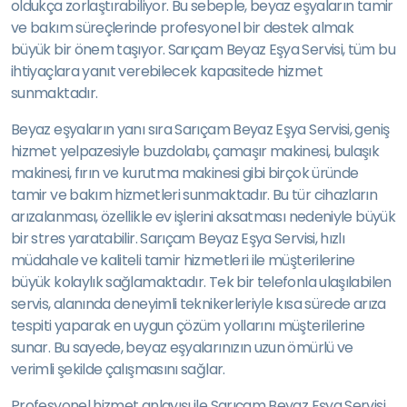
oldukça zorlaştırabiliyor. Bu sebeple, beyaz eşyaların tamir
ve bakım süreçlerinde profesyonel bir destek almak
büyük bir önem taşıyor. Sarıçam Beyaz Eşya Servisi, tüm bu
ihtiyaçlara yanıt verebilecek kapasitede hizmet
sunmaktadır.
Beyaz eşyaların yanı sıra Sarıçam Beyaz Eşya Servisi, geniş
hizmet yelpazesiyle buzdolabı, çamaşır makinesi, bulaşık
makinesi, fırın ve kurutma makinesi gibi birçok üründe
tamir ve bakım hizmetleri sunmaktadır. Bu tür cihazların
arızalanması, özellikle ev işlerini aksatması nedeniyle büyük
bir stres yaratabilir. Sarıçam Beyaz Eşya Servisi, hızlı
müdahale ve kaliteli tamir hizmetleri ile müşterilerine
büyük kolaylık sağlamaktadır. Tek bir telefonla ulaşılabilen
servis, alanında deneyimli teknikerleriyle kısa sürede arıza
tespiti yaparak en uygun çözüm yollarını müşterilerine
sunar. Bu sayede, beyaz eşyalarınızın uzun ömürlü ve
verimli şekilde çalışmasını sağlar.
Profesyonel hizmet anlayışı ile Sarıçam Beyaz Eşya Servisi,