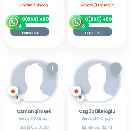
Ankara / Sincan
Ankara / Etimesgut
0(850) 480
0(850) 480
7256
7256
Hemen Ara
Hemen Ara
0
0
Osman Şimşek
Özgü Sülünoğlu
ServisJET Onaylı
ServisJET Onaylı
Dahili No : 21701
Dahili No : 15573