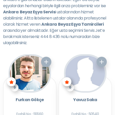
eşyalardan herhangi biriyle ilgili arıza probleminiz var ise
Ankara Beyaz Eşya Servis
i ustalarından hizmet
alabilirsiniz. Altta listelenen ustalar alanında profesyonel
olarak hizmet veren
Ankara Beyaz Eşya Tamircileri
arasında yer almaktadır. Eğer usta seçimini Servis Jet’e
bırakmak isterseniz 444 8 436 nolu numaradan bize
ulaşabilirsiniz.
0
0
Furkan Gökçe
Yavuz Saka
Dahili No : 55560
Dahili No : 50540