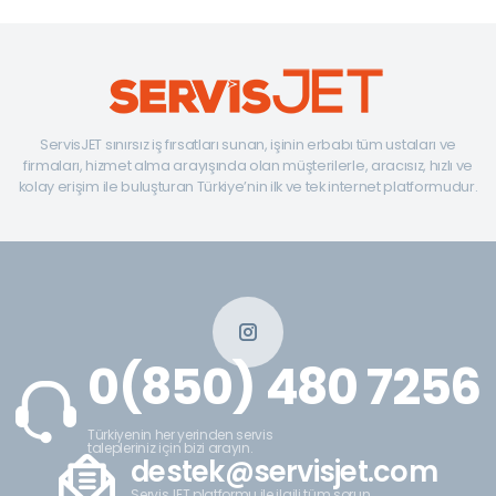
ServisJET sınırsız iş fırsatları sunan, işinin erbabı tüm ustaları ve
firmaları, hizmet alma arayışında olan müşterilerle, aracısız, hızlı ve
kolay erişim ile buluşturan Türkiye’nin ilk ve tek internet platformudur.
0(850) 480 7256
Türkiyenin her yerinden servis
talepleriniz için bizi arayın.
destek@servisjet.com
ServisJET platformu ile ilgili tüm sorun