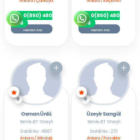
Ankara / Çankaya
Ankara / Keçiören
0(850) 480
0(850) 480
7256
7256
Hemen Ara
Hemen Ara
0
0
Osman Ünlü
Üzeyir Sarıgül
ServisJET Onaylı
ServisJET Onaylı
Dahili No : 4867
Dahili No : 2111
Ankara / Altındağ
Ankara / Pursaklar