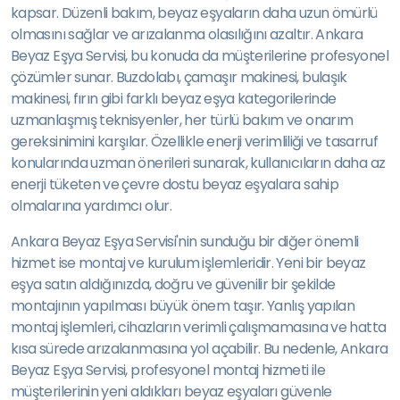
kapsar. Düzenli bakım, beyaz eşyaların daha uzun ömürlü
olmasını sağlar ve arızalanma olasılığını azaltır. Ankara
Beyaz Eşya Servisi, bu konuda da müşterilerine profesyonel
çözümler sunar. Buzdolabı, çamaşır makinesi, bulaşık
makinesi, fırın gibi farklı beyaz eşya kategorilerinde
uzmanlaşmış teknisyenler, her türlü bakım ve onarım
gereksinimini karşılar. Özellikle enerji verimliliği ve tasarruf
konularında uzman önerileri sunarak, kullanıcıların daha az
enerji tüketen ve çevre dostu beyaz eşyalara sahip
olmalarına yardımcı olur.
Ankara Beyaz Eşya Servisi'nin sunduğu bir diğer önemli
hizmet ise montaj ve kurulum işlemleridir. Yeni bir beyaz
eşya satın aldığınızda, doğru ve güvenilir bir şekilde
montajının yapılması büyük önem taşır. Yanlış yapılan
montaj işlemleri, cihazların verimli çalışmamasına ve hatta
kısa sürede arızalanmasına yol açabilir. Bu nedenle, Ankara
Beyaz Eşya Servisi, profesyonel montaj hizmeti ile
müşterilerinin yeni aldıkları beyaz eşyaları güvenle