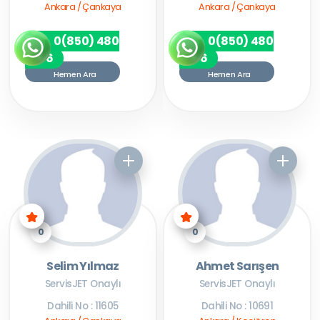
Ankara / Çankaya
Ankara / Çankaya
0(850) 480
0(850) 480
7256
7256
Hemen Ara
Hemen Ara
0
0
Selim Yılmaz
Ahmet Sarışen
ServisJET Onaylı
ServisJET Onaylı
Dahili No : 11605
Dahili No : 10691