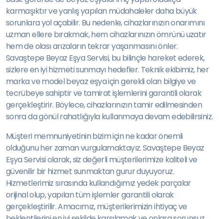
karmaşıktır ve yanlış yapılan müdahaleler daha büyük
sorunlara yol açabilir. Bu nedenle, cihazlarınızın onarımını
uzman ellere bırakmak, hem cihazlarınızın ömrünü uzatır
hem de olası arızaların tekrar yaşanmasını önler.
Savaştepe Beyaz Eşya Servisi, bu bilinçle hareket ederek,
sizlere en iyi hizmeti sunmayı hedefler. Teknik ekibimiz, her
marka ve model beyaz eşya için gerekli olan bilgiye ve
tecrübeye sahiptir ve tamirat işlemlerini garantili olarak
gerçekleştirir. Böylece, cihazlarınızın tamir edilmesinden
sonra da gönül rahatlığıyla kullanmaya devam edebilirsiniz.
Müşteri memnuniyetinin bizim için ne kadar önemli
olduğunu her zaman vurgulamaktayız. Savaştepe Beyaz
Eşya Servisi olarak, siz değerli müşterilerimize kaliteli ve
güvenilir bir hizmet sunmaktan gurur duyuyoruz.
Hizmetlerimiz sırasında kullandığımız yedek parçalar
orijinal olup, yapılan tüm işlemler garantili olarak
gerçekleştirilir. Amacımız, müşterilerimizin ihtiyaç ve
beklentilerini en iyi şekilde karşılamak ve onlara sorunsuz