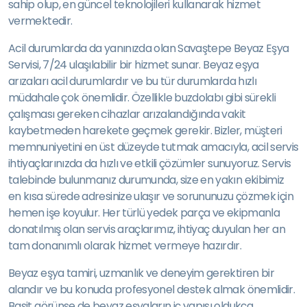
sahip olup, en güncel teknolojileri kullanarak hizmet
vermektedir.
Acil durumlarda da yanınızda olan Savaştepe Beyaz Eşya
Servisi, 7/24 ulaşılabilir bir hizmet sunar. Beyaz eşya
arızaları acil durumlardır ve bu tür durumlarda hızlı
müdahale çok önemlidir. Özellikle buzdolabı gibi sürekli
çalışması gereken cihazlar arızalandığında vakit
kaybetmeden harekete geçmek gerekir. Bizler, müşteri
memnuniyetini en üst düzeyde tutmak amacıyla, acil servis
ihtiyaçlarınızda da hızlı ve etkili çözümler sunuyoruz. Servis
talebinde bulunmanız durumunda, size en yakın ekibimiz
en kısa sürede adresinize ulaşır ve sorununuzu çözmek için
hemen işe koyulur. Her türlü yedek parça ve ekipmanla
donatılmış olan servis araçlarımız, ihtiyaç duyulan her an
tam donanımlı olarak hizmet vermeye hazırdır.
Beyaz eşya tamiri, uzmanlık ve deneyim gerektiren bir
alandır ve bu konuda profesyonel destek almak önemlidir.
Basit görünse de beyaz eşyaların iç yapısı oldukça