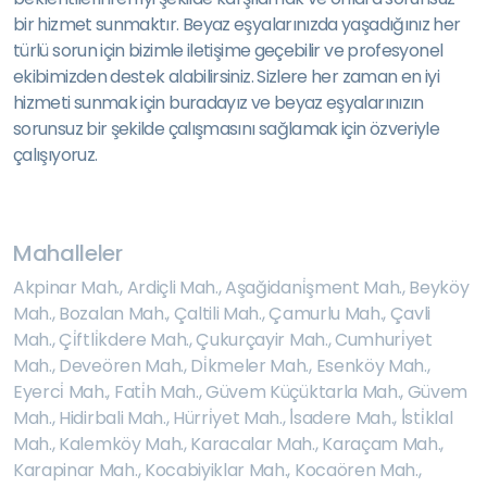
bir hizmet sunmaktır. Beyaz eşyalarınızda yaşadığınız her
türlü sorun için bizimle iletişime geçebilir ve profesyonel
ekibimizden destek alabilirsiniz. Sizlere her zaman en iyi
hizmeti sunmak için buradayız ve beyaz eşyalarınızın
sorunsuz bir şekilde çalışmasını sağlamak için özveriyle
çalışıyoruz.
Mahalleler
Akpinar Mah.
,
Ardiçli Mah.
,
Aşağidani̇şment Mah.
,
Beyköy
Mah.
,
Bozalan Mah.
,
Çaltili Mah.
,
Çamurlu Mah.
,
Çavli
Mah.
,
Çi̇ftli̇kdere Mah.
,
Çukurçayir Mah.
,
Cumhuri̇yet
Mah.
,
Deveören Mah.
,
Di̇kmeler Mah.
,
Esenköy Mah.
,
Eyerci̇ Mah.
,
Fati̇h Mah.
,
Güvem Küçüktarla Mah.
,
Güvem
Mah.
,
Hidirbali Mah.
,
Hürri̇yet Mah.
,
İ̇sadere Mah.
,
İ̇sti̇klal
Mah.
,
Kalemköy Mah.
,
Karacalar Mah.
,
Karaçam Mah.
,
Karapinar Mah.
,
Kocabiyiklar Mah.
,
Kocaören Mah.
,