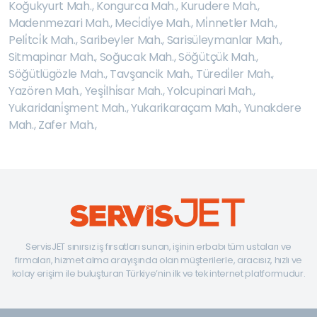
Koğukyurt Mah.
,
Kongurca Mah.
,
Kurudere Mah.
,
Madenmezari Mah.
,
Meci̇di̇ye Mah.
,
Mi̇nnetler Mah.
,
Peli̇tci̇k Mah.
,
Saribeyler Mah.
,
Sarisüleymanlar Mah.
,
Sitmapinar Mah.
,
Soğucak Mah.
,
Söğütçük Mah.
,
Söğütlügözle Mah.
,
Tavşancik Mah.
,
Türedi̇ler Mah.
,
Yazören Mah.
,
Yeşi̇lhi̇sar Mah.
,
Yolcupinari Mah.
,
Yukaridani̇şment Mah.
,
Yukarikaraçam Mah.
,
Yunakdere
Mah.
,
Zafer Mah.
,
ServisJET sınırsız iş fırsatları sunan, işinin erbabı tüm ustaları ve
firmaları, hizmet alma arayışında olan müşterilerle, aracısız, hızlı ve
kolay erişim ile buluşturan Türkiye’nin ilk ve tek internet platformudur.