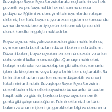
Savaştepe Beyaz Eşya Servisi olarak, müşterilerimize hızlı,
güvenilir ve profesyonel bir hizmet sunma amacı
güdüyoruz. Eğitimli ve deneyimli teknisyenlerden oluşan
ekibimiz, her türlü beyaz eşya arızasını giderme konusunda
uzmandır ve sizlere en iyi çözümleri sunmak için sürekli
olarak kendilerini geliştirmektedirler.
Beyaz eşya servisi, yalnızca arızaları gidermekle kalmaz,
aynı zamanda bu cihazların düzenli bakımını da üstlenir.
Düzenli bakım, beyaz eşyalarınızın ömrünü uzatır ve onları
daha verimli kullanmanızı sağlar. Çamaşır makineleri,
bulaşık makineleri ve buzdolapları gibi cihazlar, zamanla
içlerinde kireçlenme veya başka birikintiler oluşturabilir. Bu
birikintiler cihazların performansını düşürebilir ve enerji
tüketimini arttırabilir. Savaştepe Beyaz Eşya Servisi'nin
düzenli bakım hizmetleri sayesinde bu sorunlar önceden
tespit edilir ve giderilir, böylece beyaz eşyalarınızın ilk
günkü gibi çalışması sağlanır. Teknik ekibimiz, her türlü
bakım ve onarım işlemi için gerekli olan bilgi ve donanıma