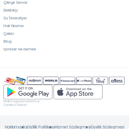
Çilingir Servisi
Elektrikçi
Su Tesisatçısı
Halı Yıkama
Çekici
Blog
iyonizer ne demek
Mobil Uygulamalarımızı
Ücretsiz İndirin!
Hakkımızda
Gizlilik Politikası
Hizmet Sözleşmesi
Üyelik Sözleşmesi