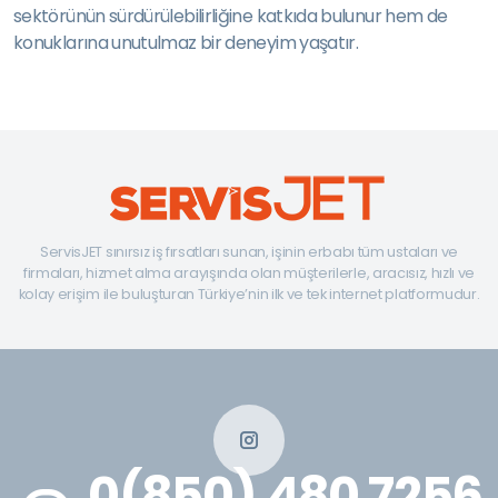
sektörünün sürdürülebilirliğine katkıda bulunur hem de
konuklarına unutulmaz bir deneyim yaşatır.
ServisJET sınırsız iş fırsatları sunan, işinin erbabı tüm ustaları ve
firmaları, hizmet alma arayışında olan müşterilerle, aracısız, hızlı ve
kolay erişim ile buluşturan Türkiye’nin ilk ve tek internet platformudur.
0(850) 480 7256