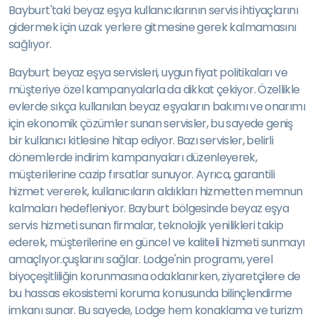
Bayburt'taki beyaz eşya kullanıcılarının servis ihtiyaçlarını
gidermek için uzak yerlere gitmesine gerek kalmamasını
sağlıyor.
Bayburt beyaz eşya servisleri, uygun fiyat politikaları ve
müşteriye özel kampanyalarla da dikkat çekiyor. Özellikle
evlerde sıkça kullanılan beyaz eşyaların bakımı ve onarımı
için ekonomik çözümler sunan servisler, bu sayede geniş
bir kullanıcı kitlesine hitap ediyor. Bazı servisler, belirli
dönemlerde indirim kampanyaları düzenleyerek,
müşterilerine cazip fırsatlar sunuyor. Ayrıca, garantili
hizmet vererek, kullanıcıların aldıkları hizmetten memnun
kalmaları hedefleniyor. Bayburt bölgesinde beyaz eşya
servis hizmeti sunan firmalar, teknolojik yenilikleri takip
ederek, müşterilerine en güncel ve kaliteli hizmeti sunmayı
amaçlıyor.çuşlarını sağlar. Lodge'nin programı, yerel
biyoçeşitliliğin korunmasına odaklanırken, ziyaretçilere de
bu hassas ekosistemi koruma konusunda bilinçlendirme
imkanı sunar. Bu sayede, Lodge hem konaklama ve turizm