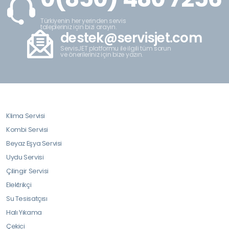
Türkiyenin her yerinden servis
talepleriniz için bizi arayın.
destek@servisjet.com
ServisJET platformu ile ilgili tüm sorun
ve önerileriniz için bize yazın.
Klima Servisi
Kombi Servisi
Beyaz Eşya Servisi
Uydu Servisi
Çilingir Servisi
Elektrikçi
Su Tesisatçısı
Halı Yıkama
Çekici