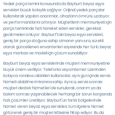
Yedek parça temini konusunda da Bayburt beyaz eşya
servisleri büyük kolaylık sağlıyor. Orijinal yedek parçalar
kullanılarak yapılan onarımlar, cihazların ömrünü uzatıyor
ve performanslarını artırıyor. Müşterilerin memnuniyeti için
parça temininde hızlı hareket eden servisler, gereksiz
gecikmeleri önlüyor. Bayburt'taki beyaz eşya servisleri,
geniş bir parça stoğuna sahip olmanın yanı sıra, sürekli
olarak güncellenen envanterleri sayesinde her türlü beyaz
eşya markası ve modeli için çözüm sunabiliyor.
Bayburt beyaz eşya servislerinde müşteri memnuniyetine
büyük önem veriliyor. Telefonla veya internet üzerinden
kolayca randevu alabilen kullanıcılar, aynı gün içinde servis
hizmeti alabilme imkanına sahip. Ayrıca, servis sonrası
müşteri destek hizmetleri de sunularak, onarım ya da
bakım sonrası yaşanabilecek herhangi bir sorun karşısında
hızlı çözümler üretiliyor. Bayburt'un farklı bölgelerinde
hizmet veren beyaz eşya servisleri, tüm ilçelere hizmet
götürerek geniş bir müşteri kitlesine hitap ediyor. Bu da