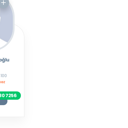
oğlu
3100
kez
80 7256