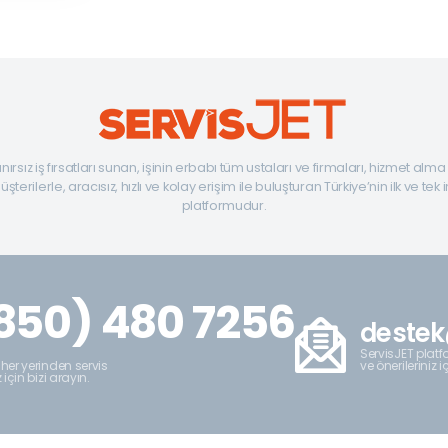
ınırsız iş fırsatları sunan, işinin erbabı tüm ustaları ve firmaları, hizmet alm
şterilerle, aracısız, hızlı ve kolay erişim ile buluşturan Türkiye’nin ilk ve tek 
platformudur.
850) 480 7256
destek
ServisJET platfo
ve önerileriniz i
 her yerinden servis
z için bizi arayın.