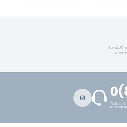
ServisJET s
olan mü
0(
Türkiyenin
taleplerini