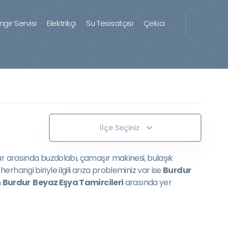
ingir Servisi
Elektrikçi
Su Tesisatçısı
Çekici
İlçe Seçiniz
ar arasında buzdolabı, çamaşır makinesi, bulaşık
hangi biriyle ilgili arıza probleminiz var ise
Burdur
n
Burdur Beyaz Eşya Tamircileri
arasında yer