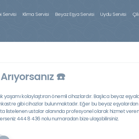
 Servisi
Klima Servisi
Beyaz Eşya Servisi
Uydu Servisi
Çil
Arıyorsanız ☎️
ük yaşamı kolaylaştıran önemli cihazlardır. Başlıca beyaz eşyal
kastre gibi cihazlar bulunmaktadır. Eğer bu beyaz eşyalardan her
 Altta listelenen ustalar alanında profesyonel olarak hizmet vere
terseniz 444 8 436 nolu numaradan bize ulaşabilirsiniz.