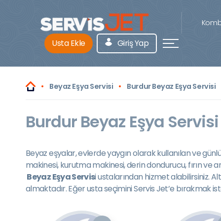
Kombi
Usta Ekle
Giriş Yap
Beyaz Eşya Servisi
Burdur Beyaz Eşya Servisi
Burdur Beyaz Eşya Servisi 
Beyaz eşyalar, evlerde yaygın olarak kullanılan ve günl
makinesi, kurutma makinesi, derin dondurucu, fırın ve an
Beyaz Eşya Servis
i ustalarından hizmet alabilirsiniz.
almaktadır. Eğer usta seçimini Servis Jet’e bırakmak is