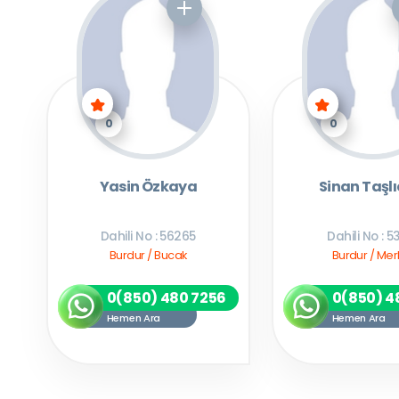
0
0
Yasin Özkaya
Sinan Taşlı
Dahili No : 56265
Dahili No : 5
Burdur / Bucak
Burdur / Mer
0(850) 480 7256
0(850) 4
Hemen Ara
Hemen Ara