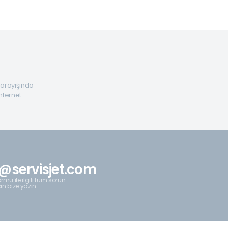
a arayışında
internet
@servisjet.com
rmu ile ilgili tüm sorun
çin bize yazın.