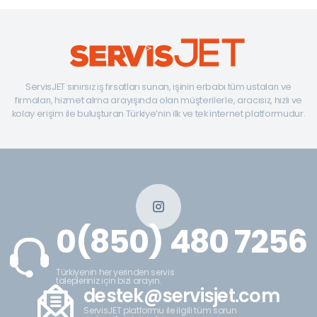
ServisJET sınırsız iş fırsatları sunan, işinin erbabı tüm ustaları ve
firmaları, hizmet alma arayışında olan müşterilerle, aracısız, hızlı ve
kolay erişim ile buluşturan Türkiye’nin ilk ve tek internet platformudur.
0(850) 480 7256
Türkiyenin her yerinden servis
talepleriniz için bizi arayın.
destek@servisjet.com
ServisJET platformu ile ilgili tüm sorun