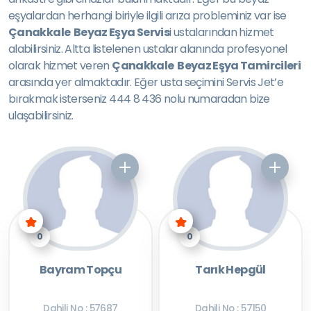
eşyalardan herhangi biriyle ilgili arıza probleminiz var ise
Çanakkale Beyaz Eşya Servis
i ustalarından hizmet
alabilirsiniz. Altta listelenen ustalar alanında profesyonel
olarak hizmet veren
Çanakkale Beyaz Eşya Tamircileri
arasında yer almaktadır. Eğer usta seçimini Servis Jet’e
bırakmak isterseniz 444 8 436 nolu numaradan bize
ulaşabilirsiniz.
0
0
Bayram Topçu
Tarık Hepgül
Dahili No : 57687
Dahili No : 57150