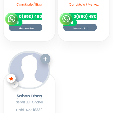
Çanakkale / Biga
Çanakkale / Merkez
0(850) 480
0(850) 480
7256
7256
Hemen Ara
Hemen Ara
0
Şaban Erbaş
ServisJET Onaylı
Dahili No : 18339