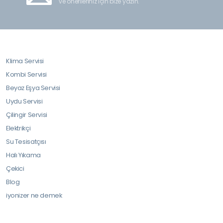
ve önerileriniz için bize yazın.
Klima Servisi
Kombi Servisi
Beyaz Eşya Servisi
Uydu Servisi
Çilingir Servisi
Elektrikçi
Su Tesisatçısı
Halı Yıkama
Çekici
Blog
iyonizer ne demek