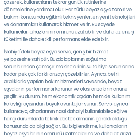
çözerek, kullanıcıların tekrar günlük rutinlerine
dönmelerine yardımcı olur. Her türlü beyaz eşya tamiri ve
bakımı konusunda eğitimli teknisyenler, en yeni teknolojileri
ve donanımları kullanarak hizmet verir. Bu sayede
kullanıcılar, cihazlarının ömrünü uzatabilir ve daha az enerji
tüketimi ile daha etkili performans elde edebilir.
İslahiye'deki beyaz eşya servisi, geniş bir hizmet
yelpazesine sahiptir. Buzdolaplarının soğutma
sorunlarından çamaşır makinelerinin su tahliye sorunlarına
kadar pek çok farklı arızayı çözebilirler. Ayrıca, belirli
aralıklarla yapılan bakım hizmetleri sayesinde, beyaz
eşyaların performansı korunur ve olası arızaların önüne
geçilir. Bu durum, hem ekonomik açıdan hem de kullanım
kolaylığı açısından büyük avantajlar sunar. Servis, ayrıca
kullanıcıya, cihazlarının nasıl daha iyi kullanılabileceği ve
hangi durumlarda teknik destek almanın gerekli olduğu
konusunda da bilgi sağlar. Bu bilgilendirme, kullanıcıların
beyaz eşyalarının ömrünü uzatmalarına ve daha az arıza