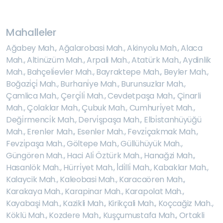
Mahalleler
Ağabey Mah.
,
Ağalarobasi Mah.
,
Akinyolu Mah.
,
Alaca
Mah.
,
Altinüzüm Mah.
,
Arpali Mah.
,
Atatürk Mah.
,
Aydinlik
Mah.
,
Bahçeli̇evler Mah.
,
Bayraktepe Mah.
,
Beyler Mah.
,
Boğazi̇çi̇ Mah.
,
Burhani̇ye Mah.
,
Burunsuzlar Mah.
,
Çamlica Mah.
,
Çerçi̇li̇ Mah.
,
Cevdetpaşa Mah.
,
Çinarli
Mah.
,
Çolaklar Mah.
,
Çubuk Mah.
,
Cumhuri̇yet Mah.
,
Deği̇rmenci̇k Mah.
,
Dervi̇şpaşa Mah.
,
Elbi̇stanhüyüğü
Mah.
,
Erenler Mah.
,
Esenler Mah.
,
Fevzi̇çakmak Mah.
,
Fevzi̇paşa Mah.
,
Göltepe Mah.
,
Güllühüyük Mah.
,
Güngören Mah.
,
Haci Ali̇ Öztürk Mah.
,
Hanağzi Mah.
,
Hasanlök Mah.
,
Hürri̇yet Mah.
,
İ̇di̇lli̇ Mah.
,
Kabaklar Mah.
,
Kalaycik Mah.
,
Kaleobasi Mah.
,
Karacaören Mah.
,
Karakaya Mah.
,
Karapinar Mah.
,
Karapolat Mah.
,
Kayabaşi Mah.
,
Kazikli Mah.
,
Kirikçali Mah.
,
Koçcağiz Mah.
,
Köklü Mah.
,
Kozdere Mah.
,
Kuşçumustafa Mah.
,
Ortakli