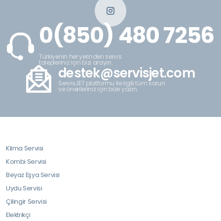
0(850) 480 7256
Türkiyenin her yerinden servis
talepleriniz için bizi arayın.
destek@servisjet.com
ServisJET platformu ile ilgili tüm sorun
ve önerileriniz için bize yazın.
Klima Servisi
Kombi Servisi
Beyaz Eşya Servisi
Uydu Servisi
Çilingir Servisi
Elektrikçi