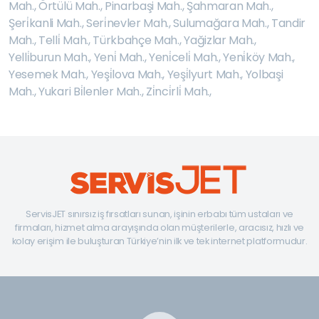
Mah.
,
Örtülü Mah.
,
Pinarbaşi Mah.
,
Şahmaran Mah.
,
Şeri̇kanli Mah.
,
Seri̇nevler Mah.
,
Sulumağara Mah.
,
Tandir
Mah.
,
Telli̇ Mah.
,
Türkbahçe Mah.
,
Yağizlar Mah.
,
Yelli̇burun Mah.
,
Yeni̇ Mah.
,
Yeni̇celi̇ Mah.
,
Yeni̇köy Mah.
,
Yesemek Mah.
,
Yeşi̇lova Mah.
,
Yeşi̇lyurt Mah.
,
Yolbaşi
Mah.
,
Yukari Bi̇lenler Mah.
,
Zi̇nci̇rli̇ Mah.
,
ServisJET sınırsız iş fırsatları sunan, işinin erbabı tüm ustaları ve
firmaları, hizmet alma arayışında olan müşterilerle, aracısız, hızlı ve
kolay erişim ile buluşturan Türkiye’nin ilk ve tek internet platformudur.