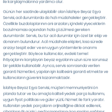
ile karşılaşmalarına yardımcı olur.
Günün her saatinde ulaşılabilir olan İslahiye Beyaz Eşya
Servisi, acil durumlarda da hızlı müdahaleler gerçekleştirir.
Özellikle buzdolaplarının ani arızaları, içindeki yiyeceklerin
bozulmaması açısından hızla çözülmesi gereken
durumlardır. Servis, bu tür acil durumlar için özel bir ekip ve
donanım bulundurur. Acil müdahale ekipleri, kısa sürede
arızayı tespit eder ve en uygun yöntemlerle onarımı
gerçekleştirir. Böylece kullanıcılar, evdeki temel
ihtiyaçlarını karşılayan beyaz eşyalarını uzun süre sorunsuz
bir şekilde kullanabilir. Ayrıca, servis sonrasında verilen
garanti hizmetleri, yapılan işin kalitesini garanti etmekte ve
kullanıcıların güvenini kazanmaktadır.
İslahiye Beyaz Eşya Servisi, müşteri memnuniyetini ön
planda tutar ve bu amaçla kaliteli yedek parça kullanımı,
uygun fiyat politikası ve güler yüzlü hizmet ile fark yaratır.
Kullanılan yedek parçaların orijinalliğine dikkat edilerek,
cihazların ilk günkü performanslarını korumaları sağlanır.