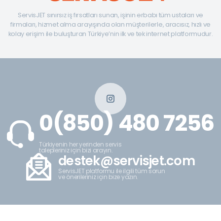
ServisJET sınırsız iş fırsatları sunan, işinin erbabı tüm ustaları ve
firmaları, hizmet alma arayışında olan müşterilerle, aracısız, hızlı ve
kolay erişim ile buluşturan Türkiye’nin ilk ve tek internet platformudur.
0(850) 480 7256
Türkiyenin her yerinden servis
talepleriniz için bizi arayın.
destek@servisjet.com
ServisJET platformu ile ilgili tüm sorun
ve önerileriniz için bize yazın.