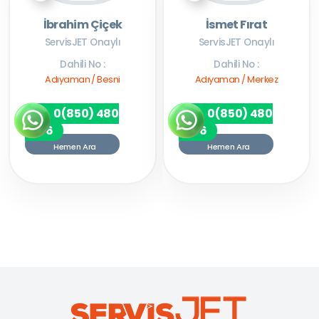
İbrahim Çiçek
İsmet Fırat
ServisJET Onaylı
ServisJET Onaylı
Dahili No :
Dahili No :
Adıyaman / Besni
Adıyaman / Merkez
0(850) 480
0(850) 480
7256
7256
Hemen Ara
Hemen Ara