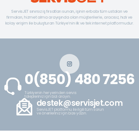
ServisJET sınırsız iş fırsatları sunan, işinin erbabı tüm ustaları ve
firmaları, hizmet alma arayışında olan müşterilerle, aracısız, hızlı ve
kolay erişim ile buluşturan Türkiye’nin ilk ve tek internet platformudur.
0(850) 480 7256
Türkiyenin her yerinden servis
talepleriniz için bizi arayın.
destek@servisjet.com
ServisJET platformu ile ilgili tüm sorun
ve önerileriniz için bize yazın.