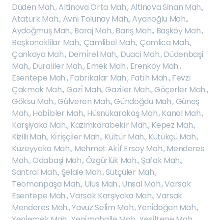
Düden Mah.
,
Altinova Orta Mah.
,
Altinova Si̇nan Mah.
,
Atatürk Mah.
,
Avni̇ Tolunay Mah.
,
Ayanoğlu Mah.
,
Aydoğmuş Mah.
,
Baraj Mah.
,
Bariş Mah.
,
Başköy Mah.
,
Beşkonaklilar Mah.
,
Çamlibel Mah.
,
Çamlica Mah.
,
Çankaya Mah.
,
Demi̇rel Mah.
,
Duaci Mah.
,
Düdenbaşi
Mah.
,
Durali̇ler Mah.
,
Emek Mah.
,
Erenköy Mah.
,
Esentepe Mah.
,
Fabri̇kalar Mah.
,
Fati̇h Mah.
,
Fevzi̇
Çakmak Mah.
,
Gazi̇ Mah.
,
Gazi̇ler Mah.
,
Göçerler Mah.
,
Göksu Mah.
,
Gülveren Mah.
,
Gündoğdu Mah.
,
Güneş
Mah.
,
Habi̇bler Mah.
,
Hüsnükarakaş Mah.
,
Kanal Mah.
,
Karşiyaka Mah.
,
Kazimkarabeki̇r Mah.
,
Kepez Mah.
,
Kizilli Mah.
,
Ki̇ri̇şçi̇ler Mah.
,
Kültür Mah.
,
Kütükçü Mah.
,
Kuzeyyaka Mah.
,
Mehmet Aki̇f Ersoy Mah.
,
Menderes
Mah.
,
Odabaşi Mah.
,
Özgürlük Mah.
,
Şafak Mah.
,
Santral Mah.
,
Şelale Mah.
,
Sütçüler Mah.
,
Teomanpaşa Mah.
,
Ulus Mah.
,
Ünsal Mah.
,
Varsak
Esentepe Mah.
,
Varsak Karşiyaka Mah.
,
Varsak
Menderes Mah.
,
Yavuz Seli̇m Mah.
,
Yeni̇doğan Mah.
,
Yeni̇emek Mah.
,
Yeni̇mahalle Mah.
,
Yeşi̇ltepe Mah.
,