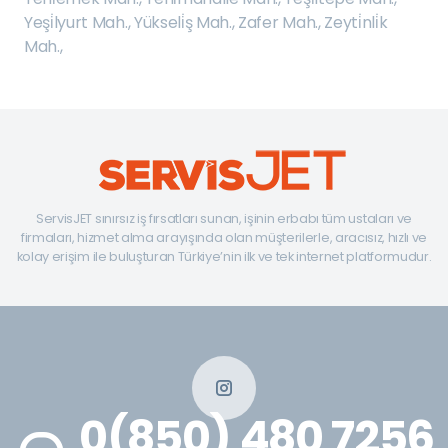
Yeşi̇lyurt Mah.
,
Yükseli̇ş Mah.
,
Zafer Mah.
,
Zeyti̇nli̇k
Mah.
,
ServisJET sınırsız iş fırsatları sunan, işinin erbabı tüm ustaları ve
firmaları, hizmet alma arayışında olan müşterilerle, aracısız, hızlı ve
kolay erişim ile buluşturan Türkiye’nin ilk ve tek internet platformudur.
0(850) 480 7256