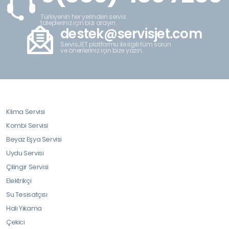
Türkiyenin her yerinden servis
talepleriniz için bizi arayın.
destek@servisjet.com
ServisJET platformu ile ilgili tüm sorun
ve önerileriniz için bize yazın.
Klima Servisi
Kombi Servisi
Beyaz Eşya Servisi
Uydu Servisi
Çilingir Servisi
Elektrikçi
Su Tesisatçısı
Halı Yıkama
Çekici