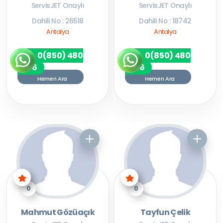
ServisJET Onaylı
ServisJET Onaylı
Dahili No : 26518
Dahili No : 18742
Antalya
Antalya
0(850) 480
0(850) 480
7256
7256
Hemen Ara
Hemen Ara
0
0
Mahmut Gözüaçık
Tayfun Çelik