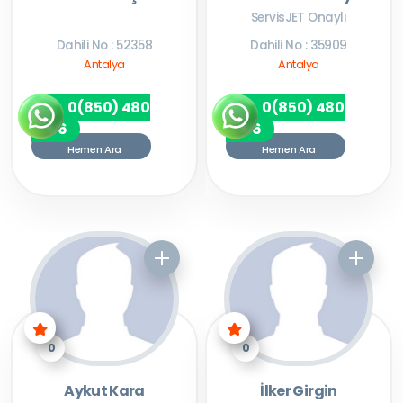
ServisJET Onaylı
Dahili No : 52358
Dahili No : 35909
Antalya
Antalya
0(850) 480
0(850) 480
7256
7256
Hemen Ara
Hemen Ara
0
0
Aykut Kara
İlker Girgin