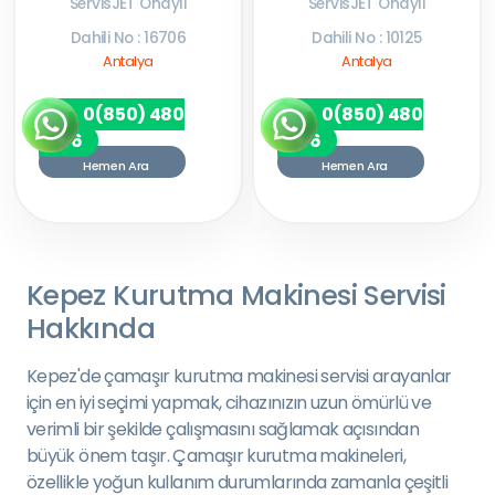
ServisJET Onaylı
ServisJET Onaylı
Dahili No : 16706
Dahili No : 10125
Antalya
Antalya
0(850) 480
0(850) 480
7256
7256
Hemen Ara
Hemen Ara
Kepez Kurutma Makinesi Servisi
Hakkında
Kepez'de çamaşır kurutma makinesi servisi arayanlar
için en iyi seçimi yapmak, cihazınızın uzun ömürlü ve
verimli bir şekilde çalışmasını sağlamak açısından
büyük önem taşır. Çamaşır kurutma makineleri,
özellikle yoğun kullanım durumlarında zamanla çeşitli