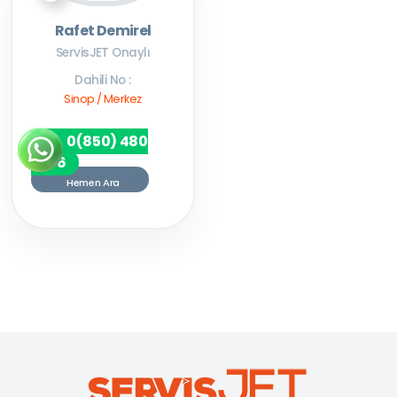
Rafet Demirel
ServisJET Onaylı
Dahili No :
Sinop / Merkez
0(850) 480
7256
Hemen Ara