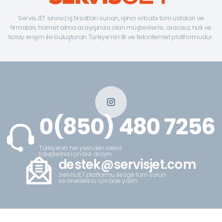
ServisJET sınırsız iş fırsatları sunan, işinin erbabı tüm ustaları ve
firmaları, hizmet alma arayışında olan müşterilerle, aracısız, hızlı ve
kolay erişim ile buluşturan Türkiye’nin ilk ve tek internet platformudur.
0(850) 480 7256
Türkiyenin her yerinden servis
talepleriniz için bizi arayın.
destek@servisjet.com
ServisJET platformu ile ilgili tüm sorun
ve önerileriniz için bize yazın.