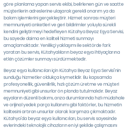
göre planlama yapan servis ekibi, belirlenen gün ve saatte
müşterilerin adreslerine ulaşarak gerekli onarım ya da
bakım işlemlerini gerçekleştirir. Hizmet sonrası müşteri
memnuniyeti anketleri ve geri bildirimler yoluyla sürekli
kendini geliştirmeyi hedefleyen Kütahya Beyaz Eşya Servisi,
bu sayede daima en kaliteli hizmeti sunmayı
amaçlamaktadır. Yenilikçi yaklaşımı ile sektörde fark
yaratan bu servis, Kütahyalıların beyaz eşya ihtiyaçlarına
etkin çözümler sunmayı sürdürmektedir.
Beyaz eşya kullanıcıları için Kütahya Beyaz Eşya Servisi'nin
sunduğu hizmetler oldukça kıymetlidir. Bu kapsamda
profesyonellik, güvenilirlik, hızlı çözüm üretme ve müşteri
memnuniyeti gibi unsurlar ön planda tutulmalıdır. Beyaz
eşyaların düzenli bakımı, arıza durumlarında hızlı müdahale
ve orijinal yedek parça kullanımı gibi faktörler, bu hizmetin
kalitesini artıran unsurlar olarak karşımıza çıkmaktadır.
Kütahya'da beyaz eşya kullanıcıları, bu servis sayesinde
evlerindeki teknolojik cihazların en iyi şekilde çalışmasını