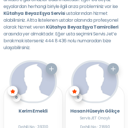
eşyalardan herhangi biriyle ilgili arıza probleminiz var ise
Kütahya Beyaz Eşya Servis
i ustalarından hizmet
alabilirsiniz. Altta listelenen ustalar alanında profesyonel
olarak hizmet veren
Kütahya Beyaz Eşya Tamircileri
arasında yer almaktadır. Eğer usta seçimini Servis Jet’e
bırakmak isterseniz 444 8 436 nolu numaradan bize
ulaşabilirsiniz.
0
0
Kerim Emekli
Hasan Hüseyin Gökçe
ServisJET Onaylı
Dahili No : 39310
Dahili No : 21690