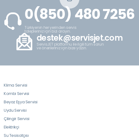
0(850) 480 7256
Türkiyenin her yerinden servis
talepleriniz için bizi arayın.
destek@servisjet.com
ServisJET platformu ile ilgili tüm sorun
ve önerileriniz için bize yazın.
Klima Servisi
Kombi Servisi
Beyaz Eşya Servisi
Uydu Servisi
Çilingir Servisi
Elektrikçi
Su Tesisatçısı