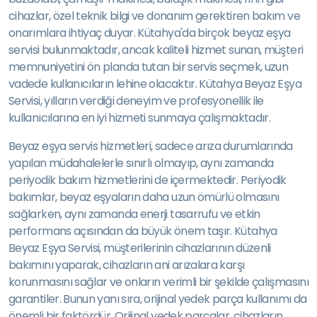
cihazlar, özel teknik bilgi ve donanım gerektiren bakım ve
onarımlara ihtiyaç duyar. Kütahya'da birçok beyaz eşya
servisi bulunmaktadır, ancak kaliteli hizmet sunan, müşteri
memnuniyetini ön planda tutan bir servis seçmek, uzun
vadede kullanıcıların lehine olacaktır. Kütahya Beyaz Eşya
Servisi, yılların verdiği deneyim ve profesyonellik ile
kullanıcılarına en iyi hizmeti sunmaya çalışmaktadır.
Beyaz eşya servis hizmetleri, sadece arıza durumlarında
yapılan müdahalelerle sınırlı olmayıp, aynı zamanda
periyodik bakım hizmetlerini de içermektedir. Periyodik
bakımlar, beyaz eşyaların daha uzun ömürlü olmasını
sağlarken, aynı zamanda enerji tasarrufu ve etkin
performans açısından da büyük önem taşır. Kütahya
Beyaz Eşya Servisi, müşterilerinin cihazlarının düzenli
bakımını yaparak, cihazların ani arızalara karşı
korunmasını sağlar ve onların verimli bir şekilde çalışmasını
garantiler. Bunun yanı sıra, orijinal yedek parça kullanımı da
önemli bir faktördür. Orijinal yedek parçalar, cihazların