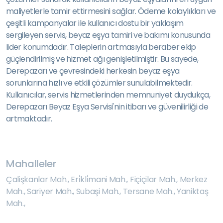
maliyetlerle tamir ettirmesini sağlar. Ödeme kolaylıkları ve
çeşitli kampanyalar ile kullanıcı dostu bir yaklaşım
sergileyen servis, beyaz eşya tamiri ve bakımı konusunda
lider konumdadır. Taleplerin artmasıyla beraber ekip
güçlendirilmiş ve hizmet ağı genişletilmiştir. Bu sayede,
Derepazarı ve çevresindeki herkesin beyaz eşya
sorunlarına hızlı ve etkili çözümler sunulabilmektedir.
Kullanıcılar, servis hizmetlerinden memnuniyet duydukça,
Derepazarı Beyaz Eşya Servisi'nin itibarı ve güvenilirliği de
artmaktadır.
Mahalleler
Çalişkanlar Mah.
,
Eri̇kli̇mani Mah.
,
Fiçiçilar Mah.
,
Merkez
Mah.
,
Sariyer Mah.
,
Subaşi Mah.
,
Tersane Mah.
,
Yaniktaş
Mah.
,