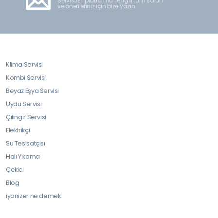
ServisJET platformu ile ilgili tüm sorun
ve önerileriniz için bize yazın.
Klima Servisi
Kombi Servisi
Beyaz Eşya Servisi
Uydu Servisi
Çilingir Servisi
Elektrikçi
Su Tesisatçısı
Halı Yıkama
Çekici
Blog
iyonizer ne demek