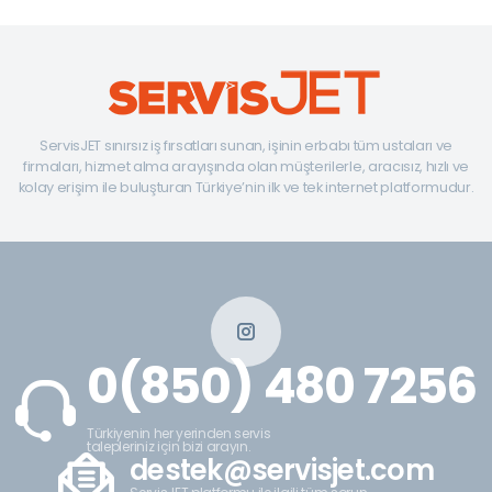
ServisJET sınırsız iş fırsatları sunan, işinin erbabı tüm ustaları ve
firmaları, hizmet alma arayışında olan müşterilerle, aracısız, hızlı ve
kolay erişim ile buluşturan Türkiye’nin ilk ve tek internet platformudur.
0(850) 480 7256
Türkiyenin her yerinden servis
talepleriniz için bizi arayın.
destek@servisjet.com