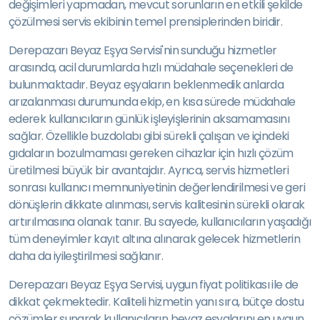
değişimleri yapmadan, mevcut sorunların en etkili şekilde
çözülmesi servis ekibinin temel prensiplerinden biridir.
Derepazarı Beyaz Eşya Servisi'nin sunduğu hizmetler
arasında, acil durumlarda hızlı müdahale seçenekleri de
bulunmaktadır. Beyaz eşyaların beklenmedik anlarda
arızalanması durumunda ekip, en kısa sürede müdahale
ederek kullanıcıların günlük işleyişlerinin aksamamasını
sağlar. Özellikle buzdolabı gibi sürekli çalışan ve içindeki
gıdaların bozulmaması gereken cihazlar için hızlı çözüm
üretilmesi büyük bir avantajdır. Ayrıca, servis hizmetleri
sonrası kullanıcı memnuniyetinin değerlendirilmesi ve geri
dönüşlerin dikkate alınması, servis kalitesinin sürekli olarak
artırılmasına olanak tanır. Bu sayede, kullanıcıların yaşadığı
tüm deneyimler kayıt altına alınarak gelecek hizmetlerin
daha da iyileştirilmesi sağlanır.
Derepazarı Beyaz Eşya Servisi, uygun fiyat politikası ile de
dikkat çekmektedir. Kaliteli hizmetin yanı sıra, bütçe dostu
çözümler sunarak kullanıcıların beyaz eşyalarını en uygun