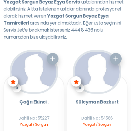
Yozgat Sorgun Beyaz Eşya Servis
i ustalarından hizmet
alabilirsiniz. Altta listelenen ustalar alanında profesyonel
olarak hizmet veren
Yozgat Sorgun Beyaz Eşya
Tamircileri
arasında yer almaktadır. Eğer usta seçimini
Servis Jet’e bırakmak isterseniz 444 8 436 nolu
numaradan bize ulaşabilirsiniz.
0
0
Çağrı Ekinci .
Süleyman Bozkurt
Dahili No : 55227
Dahili No : 54566
Yozgat / Sorgun
Yozgat / Sorgun