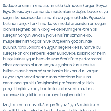
Sadece onarım hizmeti sunmakla kalmayan Sorgun Beyaz
Eşya Servisi, aynı zamanda müşterilerine doğru beyaz eşya
seçimi konusunda danışmanlık da yapmaktadır. Piyasada
bulunan birçok farklı marka ve model arasından en uygun
olanını seçmek, teknik bilgi ve deneyim gerektiren bir
süreçtir. Sorgun Beyaz Eşya Servisi'nin uzman ekibi,
müşterilerin ihtiyaçlarını ve bütçelerini göz önünde
bulundurarak, onlara en uygun seçenekleri sunar ve bu
süreçte onlara rehberlik eder. Bu sayede, kullanıcılar hem
bütçelerine uygun hem de uzun ömürlü ve performanslı
cihazlara sahip olurlar. Beyaz eşyaların kurulumu ise,
kullanıcıların başını ağrıtan başka bir konudur. Sorgun
Beyaz Eşya Servisi, satın alınan cihazların kurulumu
esnasında gerekli tüm işlemleri profesyonel şekilde
gerçekleştirir ve böylece kullanıcılar yeni cihazlarını
sorunsuz bir şekilde kullanmaya başlayabilirler.
Müşteri memnuniyeti, Sorgun Beyaz Eşya Servisi'nin en
öncelikli hedeflerinden biridir. Hizmet kalitesini sürekli