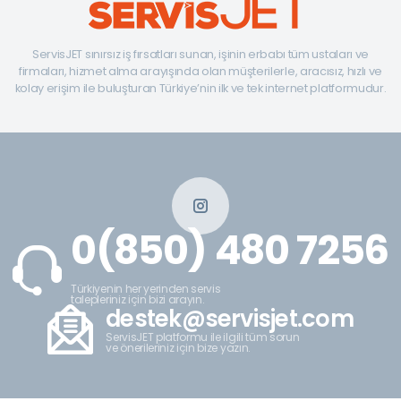
ServisJET sınırsız iş fırsatları sunan, işinin erbabı tüm ustaları ve
firmaları, hizmet alma arayışında olan müşterilerle, aracısız, hızlı ve
kolay erişim ile buluşturan Türkiye’nin ilk ve tek internet platformudur.
0(850) 480 7256
Türkiyenin her yerinden servis
talepleriniz için bizi arayın.
destek@servisjet.com
ServisJET platformu ile ilgili tüm sorun
ve önerileriniz için bize yazın.