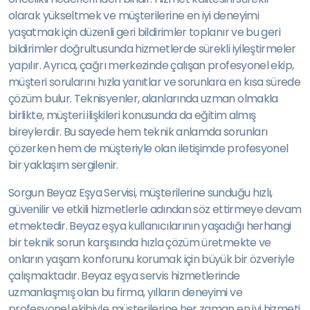
olarak yükseltmek ve müşterilerine en iyi deneyimi
yaşatmak için düzenli geri bildirimler toplanır ve bu geri
bildirimler doğrultusunda hizmetlerde sürekli iyileştirmeler
yapılır. Ayrıca, çağrı merkezinde çalışan profesyonel ekip,
müşteri sorularını hızla yanıtlar ve sorunlara en kısa sürede
çözüm bulur. Teknisyenler, alanlarında uzman olmakla
birlikte, müşteri ilişkileri konusunda da eğitim almış
bireylerdir. Bu sayede hem teknik anlamda sorunları
çözerken hem de müşteriyle olan iletişimde profesyonel
bir yaklaşım sergilenir.
Sorgun Beyaz Eşya Servisi, müşterilerine sunduğu hızlı,
güvenilir ve etkili hizmetlerle adından söz ettirmeye devam
etmektedir. Beyaz eşya kullanıcılarının yaşadığı herhangi
bir teknik sorun karşısında hızla çözüm üretmekte ve
onların yaşam konforunu korumak için büyük bir özveriyle
çalışmaktadır. Beyaz eşya servis hizmetlerinde
uzmanlaşmış olan bu firma, yılların deneyimi ve
profesyonel ekibiyle müşterilerine her zaman en iyi hizmeti