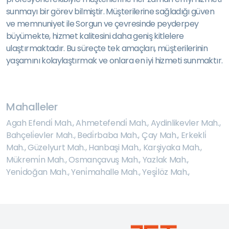
sunmayı bir görev bilmiştir. Müşterilerine sağladığı güven
ve memnuniyet ile Sorgun ve çevresinde peyderpey
büyümekte, hizmet kalitesini daha geniş kitlelere
ulaştırmaktadır. Bu süreçte tek amaçları, müşterilerinin
yaşamını kolaylaştırmak ve onlara en iyi hizmeti sunmaktır.
Mahalleler
Agah Efendi̇ Mah.
,
Ahmetefendi̇ Mah.
,
Aydinlikevler Mah.
,
Bahçeli̇evler Mah.
,
Bedi̇rbaba Mah.
,
Çay Mah.
,
Erkekli̇
Mah.
,
Güzelyurt Mah.
,
Hanbaşi Mah.
,
Karşiyaka Mah.
,
Mükremi̇n Mah.
,
Osmançavuş Mah.
,
Yazlak Mah.
,
Yeni̇doğan Mah.
,
Yeni̇mahalle Mah.
,
Yeşi̇löz Mah.
,