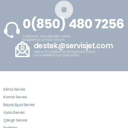
0(850) 480 7256
Türkiyenin her yerinden servis
talepleriniz için bizi arayın.
destek@servisjet.com
ServisJET platformu ile ilgili tüm sorun
ve önerileriniz için bize yazın.
Klima Servisi
Kombi Servisi
Beyaz Eşya Servisi
Uydu Servisi
Çilingir Servisi
Elektrikçi