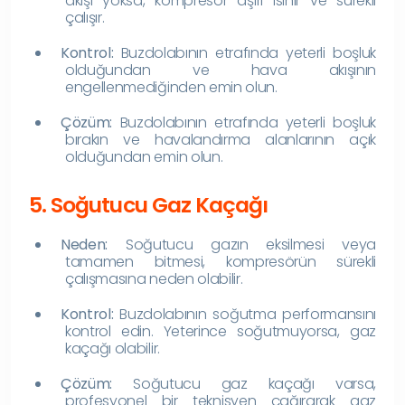
akışı yoksa, kompresör aşırı ısınır ve sürekli
çalışır.
Kontrol:
Buzdolabının etrafında yeterli boşluk
olduğundan ve hava akışının
engellenmediğinden emin olun.
Çözüm:
Buzdolabının etrafında yeterli boşluk
bırakın ve havalandırma alanlarının açık
olduğundan emin olun.
5. Soğutucu Gaz Kaçağı
Neden:
Soğutucu gazın eksilmesi veya
tamamen bitmesi, kompresörün sürekli
çalışmasına neden olabilir.
Kontrol:
Buzdolabının soğutma performansını
kontrol edin. Yeterince soğutmuyorsa, gaz
kaçağı olabilir.
Çözüm:
Soğutucu gaz kaçağı varsa,
profesyonel bir teknisyen çağırarak gaz