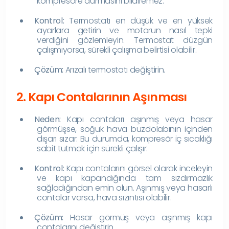
kompresöre durmasını bildiremez.
Kontrol:
Termostatı en düşük ve en yüksek
ayarlara getirin ve motorun nasıl tepki
verdiğini gözlemleyin. Termostat düzgün
çalışmıyorsa, sürekli çalışma belirtisi olabilir.
Çözüm:
Arızalı termostatı değiştirin.
2. Kapı Contalarının Aşınması
Neden:
Kapı contaları aşınmış veya hasar
görmüşse, soğuk hava buzdolabının içinden
dışarı sızar. Bu durumda, kompresör iç sıcaklığı
sabit tutmak için sürekli çalışır.
Kontrol:
Kapı contalarını görsel olarak inceleyin
ve kapı kapandığında tam sızdırmazlık
sağladığından emin olun. Aşınmış veya hasarlı
contalar varsa, hava sızıntısı olabilir.
Çözüm:
Hasar görmüş veya aşınmış kapı
contalarını değiştirin.