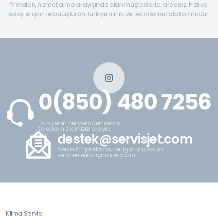
firmaları, hizmet alma arayışında olan müşterilerle, aracısız, hızlı ve
kolay erişim ile buluşturan Türkiye’nin ilk ve tek internet platformudur.
0(850) 480 7256
Türkiyenin her yerinden servis
talepleriniz için bizi arayın.
destek@servisjet.com
ServisJET platformu ile ilgili tüm sorun
ve önerileriniz için bize yazın.
Klima Servisi