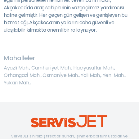
eğitimli personelleri ile hizmet veren bu firmalar,
Akçakoca'da araç sahiplerinin vazgeçilmez yardımcısı
haline gelmiştir. Her geçen gün gelişen ve genişleyen bu
hizmet ağı, Akçakoca’nın yollarını daha güvenli ve
ulaşılabilir kılmakta önemli bir rol oynuyor.
Mahalleler
Ayazli Mah.
,
Cumhuri̇yet Mah.
,
Haciyusuflar Mah.
,
Orhangazi̇ Mah.
,
Osmani̇ye Mah.
,
Yali Mah.
,
Yeni̇ Mah.
,
Yukari Mah.
,
ServisJET sınırsız iş fırsatları sunan, işinin erbabı tüm ustaları ve