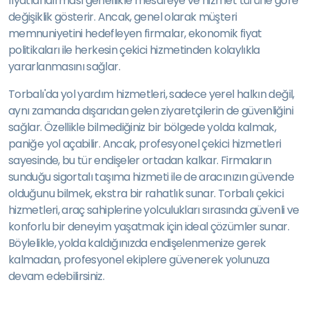
fiyatlandırması genellikle mesafeye ve hizmet türüne göre
değişiklik gösterir. Ancak, genel olarak müşteri
memnuniyetini hedefleyen firmalar, ekonomik fiyat
politikaları ile herkesin çekici hizmetinden kolaylıkla
yararlanmasını sağlar.
Torbalı'da yol yardım hizmetleri, sadece yerel halkın değil,
aynı zamanda dışarıdan gelen ziyaretçilerin de güvenliğini
sağlar. Özellikle bilmediğiniz bir bölgede yolda kalmak,
paniğe yol açabilir. Ancak, profesyonel çekici hizmetleri
sayesinde, bu tür endişeler ortadan kalkar. Firmaların
sunduğu sigortalı taşıma hizmeti ile de aracınızın güvende
olduğunu bilmek, ekstra bir rahatlık sunar. Torbalı çekici
hizmetleri, araç sahiplerine yolculukları sırasında güvenli ve
konforlu bir deneyim yaşatmak için ideal çözümler sunar.
Böylelikle, yolda kaldığınızda endişelenmenize gerek
kalmadan, profesyonel ekiplere güvenerek yolunuza
devam edebilirsiniz.