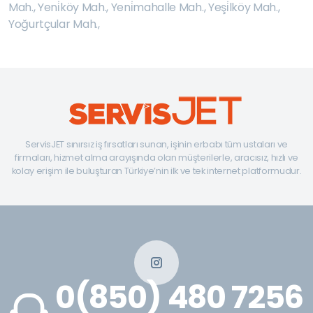
Mah.
,
Yeni̇köy Mah.
,
Yeni̇mahalle Mah.
,
Yeşi̇lköy Mah.
,
Yoğurtçular Mah.
,
ServisJET sınırsız iş fırsatları sunan, işinin erbabı tüm ustaları ve
firmaları, hizmet alma arayışında olan müşterilerle, aracısız, hızlı ve
kolay erişim ile buluşturan Türkiye’nin ilk ve tek internet platformudur.
0(850) 480 7256