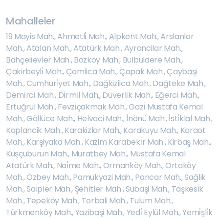
Mahalleler
19 Mayis Mah.
,
Ahmetli̇ Mah.
,
Alpkent Mah.
,
Arslanlar
Mah.
,
Atalan Mah.
,
Atatürk Mah.
,
Ayrancilar Mah.
,
Bahçeli̇evler Mah.
,
Bozköy Mah.
,
Bülbüldere Mah.
,
Çakirbeyli̇ Mah.
,
Çamlica Mah.
,
Çapak Mah.
,
Çaybaşi
Mah.
,
Cumhuri̇yet Mah.
,
Dağkizilca Mah.
,
Dağteke Mah.
,
Demi̇rci̇ Mah.
,
Di̇rmi̇l Mah.
,
Düverli̇k Mah.
,
Eğerci̇ Mah.
,
Ertuğrul Mah.
,
Fevzi̇çakmak Mah.
,
Gazi̇ Mustafa Kemal
Mah.
,
Göllüce Mah.
,
Helvaci Mah.
,
İ̇nönü Mah.
,
İ̇sti̇klal Mah.
,
Kaplancik Mah.
,
Karakizlar Mah.
,
Karakuyu Mah.
,
Karaot
Mah.
,
Karşiyaka Mah.
,
Kazim Karabeki̇r Mah.
,
Kirbaş Mah.
,
Kuşçuburun Mah.
,
Muratbey Mah.
,
Mustafa Kemal
Atatürk Mah.
,
Nai̇me Mah.
,
Ormanköy Mah.
,
Ortaköy
Mah.
,
Özbey Mah.
,
Pamukyazi Mah.
,
Pancar Mah.
,
Sağlik
Mah.
,
Sai̇pler Mah.
,
Şehi̇tler Mah.
,
Subaşi Mah.
,
Taşkesi̇k
Mah.
,
Tepeköy Mah.
,
Torbali Mah.
,
Tulum Mah.
,
Türkmenköy Mah.
,
Yazibaşi Mah.
,
Yedi̇ Eylül Mah.
,
Yemi̇şli̇k