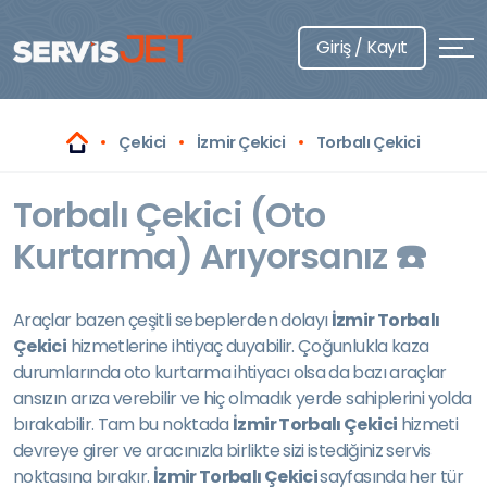
Giriş / Kayıt
Çekici
İzmir Çekici
Torbalı Çekici
Torbalı Çekici (Oto
Kurtarma) Arıyorsanız ☎️
Araçlar bazen çeşitli sebeplerden dolayı
İzmir Torbalı
Çekici
hizmetlerine ihtiyaç duyabilir. Çoğunlukla kaza
durumlarında oto kurtarma ihtiyacı olsa da bazı araçlar
ansızın arıza verebilir ve hiç olmadık yerde sahiplerini yolda
bırakabilir. Tam bu noktada
İzmir Torbalı Çekici
hizmeti
devreye girer ve aracınızla birlikte sizi istediğiniz servis
noktasına bırakır.
İzmir Torbalı Çekici
sayfasında her tür