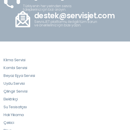
Türkiyenin her yerinden servis
talepleriniz için bizi arayın.
destek@servisjet.com
ServisJET platformu ile ilgili tüm sorun
ve önerileriniz için bize yazın.
Klima Servisi
Kombi Servisi
Beyaz Eşya Servisi
Uydu Servisi
Çilingir Servisi
Elektrikçi
Su Tesisatçısı
Halı Yıkama
Çekici