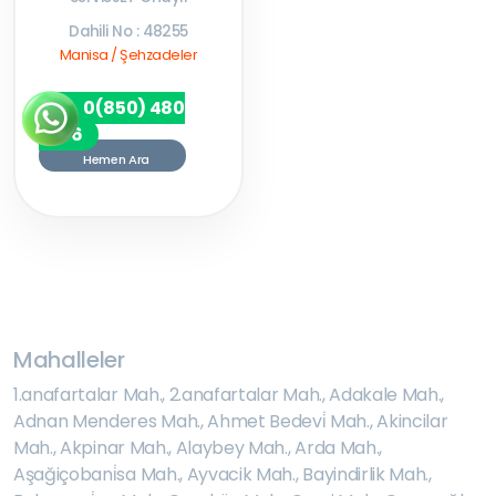
Dahili No : 48255
Manisa / Şehzadeler
0(850) 480
7256
Hemen Ara
Mahalleler
1.anafartalar Mah.
,
2.anafartalar Mah.
,
Adakale Mah.
,
Adnan Menderes Mah.
,
Ahmet Bedevi̇ Mah.
,
Akincilar
Mah.
,
Akpinar Mah.
,
Alaybey Mah.
,
Arda Mah.
,
Aşağiçobani̇sa Mah.
,
Ayvacik Mah.
,
Bayindirlik Mah.
,