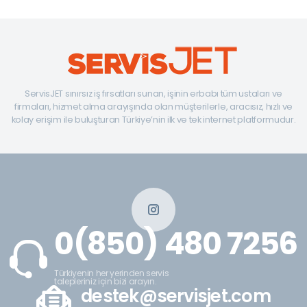
ServisJET sınırsız iş fırsatları sunan, işinin erbabı tüm ustaları ve
firmaları, hizmet alma arayışında olan müşterilerle, aracısız, hızlı ve
kolay erişim ile buluşturan Türkiye’nin ilk ve tek internet platformudur.
0(850) 480 7256
Türkiyenin her yerinden servis
talepleriniz için bizi arayın.
destek@servisjet.com