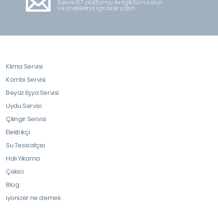
ServisJET platformu ile ilgili tüm sorun
ve önerileriniz için bize yazın.
Klima Servisi
Kombi Servisi
Beyaz Eşya Servisi
Uydu Servisi
Çilingir Servisi
Elektrikçi
Su Tesisatçısı
Halı Yıkama
Çekici
Blog
iyonizer ne demek