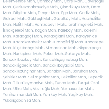
Belenyeni̇ce Mah.
,
Çamköy Mah.
,
Çarşi Mah.
,
Çavuşoğlu
Mah.
,
Çerkezmahmudi̇ye Mah.
,
Çinarlikuyu Mah.
,
Dere
Mah.
,
Di̇lşi̇kar Mah.
,
Di̇nçer Mah.
,
Ege Mah.
,
Gedi̇z Mah.
,
Gökbel Mah.
,
Göktaşli Mah.
,
Güzelköy Mah.
,
Hacihali̇ller
Mah.
,
Hali̇tli̇ Mah.
,
Hamzabeyli̇ Mah.
,
İ̇brahi̇mçelebi̇ Mah.
,
İ̇shakçelebi̇ Mah.
,
Kağan Mah.
,
Kaleköy Mah.
,
Kalemli̇
Mah.
,
Karaağaçli Mah.
,
Karaoğlanli Mah.
,
Karayeni̇ce
Mah.
,
Kazimkarabeki̇r Mah.
,
Kirançi̇ftli̇ği̇ Mah.
,
Kocatepe
Mah.
,
Kuşlubahçe Mah.
,
Mi̇marsi̇nan Mah.
,
Ni̇şancipaşa
Mah.
,
Nurlupinar Mah.
,
Peker Mah.
,
Sakarya Mah.
,
Sancaklibozköy Mah.
,
Sancakliçeşmebaşi Mah.
,
Sancaklii̇ğdeci̇k Mah.
,
Sancaklikayadi̇bi̇ Mah.
,
Sancakliuzunçinar Mah.
,
Sarialan Mah.
,
Saruhan Mah.
,
Şehi̇tler Mah.
,
Seli̇mşahlar Mah.
,
Tekeli̇ler Mah.
,
Tepeci̇k
Mah.
,
Ti̇lki̇süleymani̇ye Mah.
,
Tunca Mah.
,
Turgut Özal
Mah.
,
Utku Mah.
,
Vezi̇roğlu Mah.
,
Yarhasanlar Mah.
,
Yeni̇harmandali Mah.
,
Yeni̇köy Mah.
,
Yeşi̇lköy Mah.
,
Yukariçobani̇sa Mah.
,