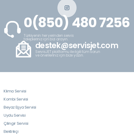
0(850) 480 7256
Türkiyenin her yerinden servis
talepleriniz için bizi arayın.
destek@servisjet.com
ServisJET platformu ile ilgili tüm sorun
ve önerileriniz için bize yazın.
Klima Servisi
Kombi Servisi
Beyaz Eşya Servisi
Uydu Servisi
Çilingir Servisi
Elektrikçi