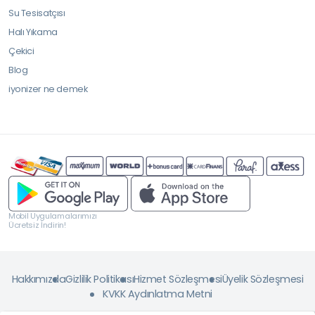
Su Tesisatçısı
Halı Yıkama
Çekici
Blog
iyonizer ne demek
Mobil Uygulamalarımızı
Ücretsiz İndirin!
Hakkımızda
Gizlilik Politikası
Hizmet Sözleşmesi
Üyelik Sözleşmesi
KVKK Aydınlatma Metni