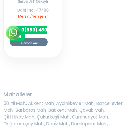
ServisJET Onaylı
Dahili No : 47496
Mersin / Yenişehir
0(850) 480
7256
Hemen Ara
Mahalleler
50. Yil Mah.
,
Akkent Mah.
,
Aydinlikevler Mah.
,
Bahçeli̇evler
Mah.
,
Barbaros Mah.
,
Batikent Mah.
,
Çavak Mah.
,
Çi̇ftli̇kköy Mah.
,
Çukurkeşli̇ Mah.
,
Cumhuri̇yet Mah.
,
Deği̇rmençay Mah.
,
Deni̇z Mah.
,
Dumlupinar Mah.
,