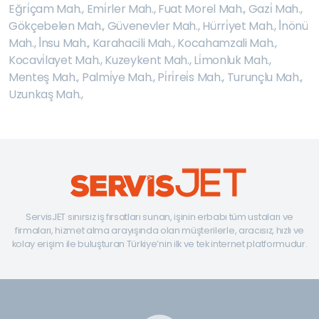
Eğri̇çam Mah.
,
Emi̇rler Mah.
,
Fuat Morel Mah.
,
Gazi̇ Mah.
,
Gökçebelen Mah.
,
Güvenevler Mah.
,
Hürri̇yet Mah.
,
İ̇nönü
Mah.
,
İ̇nsu Mah.
,
Karahacili Mah.
,
Kocahamzali Mah.
,
Kocavi̇layet Mah.
,
Kuzeykent Mah.
,
Li̇monluk Mah.
,
Menteş Mah.
,
Palmi̇ye Mah.
,
Pi̇ri̇rei̇s Mah.
,
Turunçlu Mah.
,
Uzunkaş Mah.
,
ServisJET sınırsız iş fırsatları sunan, işinin erbabı tüm ustaları ve
firmaları, hizmet alma arayışında olan müşterilerle, aracısız, hızlı ve
kolay erişim ile buluşturan Türkiye’nin ilk ve tek internet platformudur.