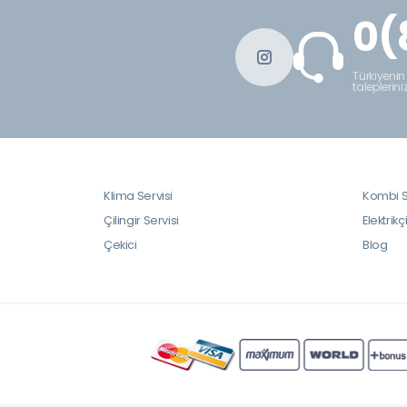
0(
Türkiyenin
taleplerini
Klima Servisi
Kombi S
Çilingir Servisi
Elektrikç
Çekici
Blog