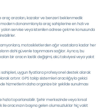
le araç arızaları, kazalar ve benzeri beklenmedik
e modern donanımlarıyla araç sahiplerine en hızlı ve
 en yakın servise veya istenilen adrese çekme konusunda
ebilirler.
n kamyonlara, motosikletlerden ağır vasıtalara kadar her
ların dahi güvenle taşınmasını sağlar. Ayrıca, bu
alan bir aracın lastik değişimi, akü takviyesi veya yakıt
 sahipleri, uygun fiyatlara profesyonel destek alarak
arak artırır. GPS takip sistemleri aracılığıyla çekici
nde hizmetlerin daha organize bir şekilde sunulması
e hızla toparlanabilir. Şehir merkezinde veya kırsal
ile aracınızın başına gelen olumsuzluklar hiç vakit