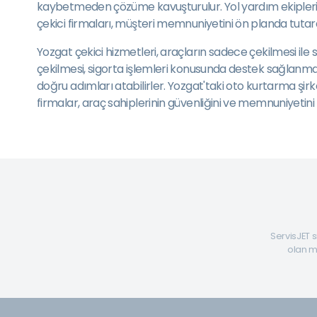
kaybetmeden çözüme kavuşturulur. Yol yardım ekipleri, g
çekici firmaları, müşteri memnuniyetini ön planda tu
Yozgat çekici hizmetleri, araçların sadece çekilmesi ile
çekilmesi, sigorta işlemleri konusunda destek sağlanması
doğru adımları atabilirler. Yozgat'taki oto kurtarma şir
firmalar, araç sahiplerinin güvenliğini ve memnuniyeti
ServisJET s
olan mü