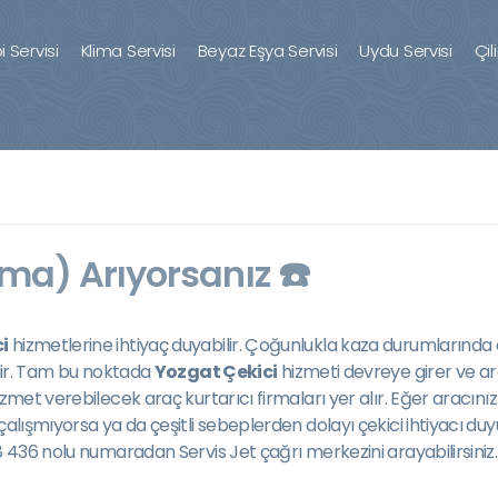
 Servisi
Klima Servisi
Beyaz Eşya Servisi
Uydu Servisi
Çil
ma) Arıyorsanız ☎️
i
hizmetlerine ihtiyaç duyabilir. Çoğunlukla kaza durumlarında o
ilir. Tam bu noktada
Yozgat Çekici
hizmeti devreye girer ve arac
izmet verebilecek araç kurtarıcı firmaları yer alır. Eğer aracını
 çalışmıyorsa ya da çeşitli sebeplerden dolayı çekici ihtiyacı 
8 436 nolu numaradan Servis Jet çağrı merkezini arayabilirsiniz.