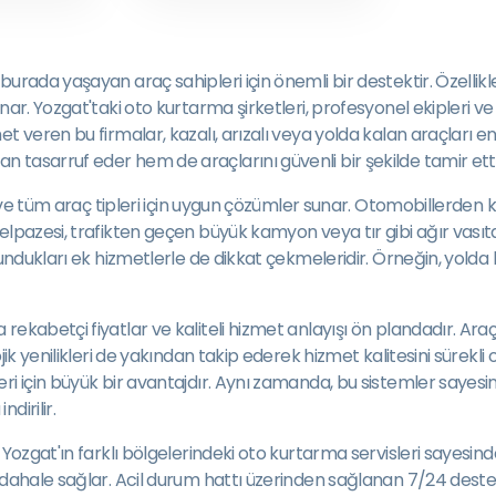
urada yaşayan araç sahipleri için önemli bir destektir. Özellik
nar. Yozgat'taki oto kurtarma şirketleri, profesyonel ekipleri v
et veren bu firmalar, kazalı, arızalı veya yolda kalan araçları
tasarruf eder hem de araçlarını güvenli bir şekilde tamir ettir
tir ve tüm araç tipleri için uygun çözümler sunar. Otomobillerde
elpazesi, trafikten geçen büyük kamyon veya tır gibi ağır vasıta
undukları ek hizmetlerle de dikkat çekmeleridir. Örneğin, yolda k
ekabetçi fiyatlar ve kaliteli hizmet anlayışı ön plandadır. Araç
k yenilikleri de yakından takip ederek hizmet kalitesini sürekli ol
ri için büyük bir avantajdır. Aynı zamanda, bu sistemler sayesi
dirilir.
Yozgat'ın farklı bölgelerindeki oto kurtarma servisleri sayesind
üdahale sağlar. Acil durum hattı üzerinden sağlanan 7/24 destek 