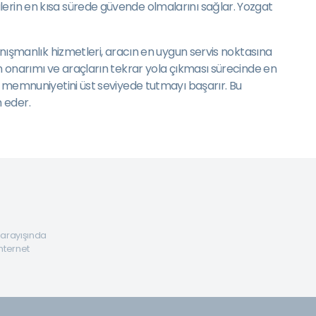
lerin en kısa sürede güvende olmalarını sağlar. Yozgat
danışmanlık hizmetleri, aracın en uygun servis noktasına
ın onarımı ve araçların tekrar yola çıkması sürecinde en
ri memnuniyetini üst seviyede tutmayı başarır. Bu
 eder.
a arayışında
internet