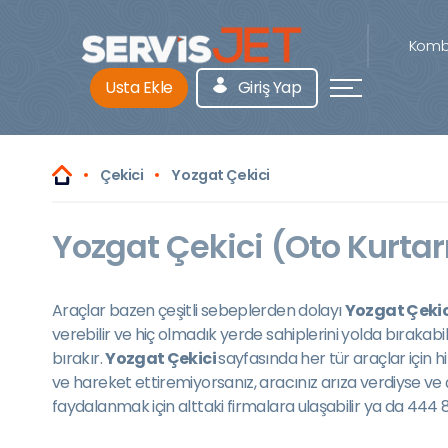
Kombi
Usta Ekle
Giriş Yap
Çekici
Yozgat Çekici
Yozgat Çekici (Oto Kurtar
Araçlar bazen çeşitli sebeplerden dolayı
Yozgat Çekic
verebilir ve hiç olmadık yerde sahiplerini yolda bırakab
bırakır.
Yozgat Çekici
sayfasında her tür araçlar için h
ve hareket ettiremiyorsanız, aracınız arıza verdiyse ve
faydalanmak için alttaki firmalara ulaşabilir ya da 444 