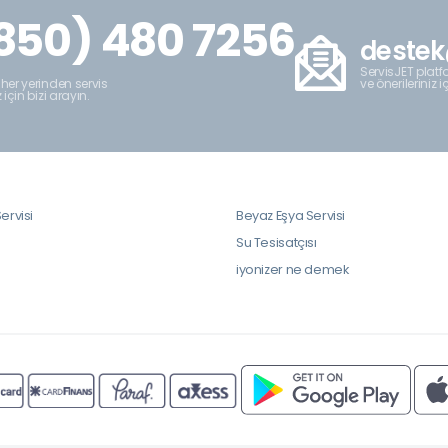
850) 480 7256
destek
ServisJET platfo
ve önerileriniz i
 her yerinden servis
z için bizi arayın.
ervisi
Beyaz Eşya Servisi
i
Su Tesisatçısı
iyonizer ne demek