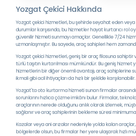
Yozgat Çekici Hakkında
Yozgat çekici hizmetleri, bu şehirde seyahat eden veya b
durumlar karşısında, bu hizmetler hayat kurtarıcı rol oy
güvenilir hizmeti sunmayı amaçlar. Genellikle 7/24 hizm
uzmanlaşmıştır. Bu sayede, araç sahipleri hem zamandan 
Yozgat çekici hizmetleri, geniş bir araç filosuna sahip
türlü taşıtın kurtarılması mümkündür. Bu geniş hizmet y
hizmetlerin bir diğer önemli avantajı, araç sahiplerine s
ikmali gibi acil ihtiyaçları da hızlı bir şekilde karşılanabilir.
Yozgat'ta oto kurtarma hizmeti sunan firmalar arasında r
sorunlarını hızlıca çözme imkânı bulur. Firmalar, teknoloji
araçlarının nerede olduğunu anlık olarak izlemek, müşte
sağlanır ve araç sahiplerinin bekleme süresi minimuma in
Kazalar veya ani arızalar nedeniyle yolda kalan araçlar, 
bölgelerde olsun, bu firmalar her yere ulaşarak hızlı m