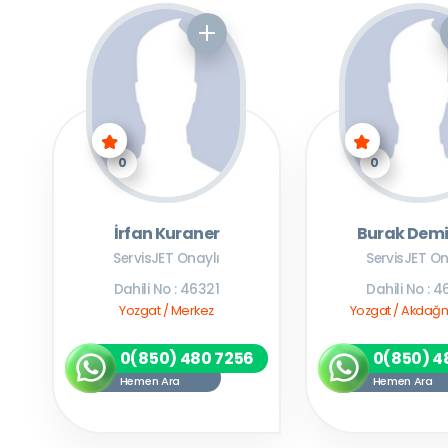
0
0
İrfan Kuraner
Burak Demi
ServisJET Onaylı
ServisJET On
Dahili No : 46321
Dahili No : 4
Yozgat / Merkez
Yozgat / Akdağ
0(850) 480 7256
0(850) 4
Hemen Ara
Hemen Ara