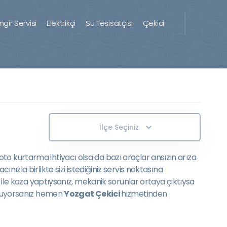
ingir Servisi
Elektrikçi
Su Tesisatçısı
Çekici
İlçe Seçiniz
to kurtarma ihtiyacı olsa da bazı araçlar ansızın arıza
ınızla birlikte sizi istediğiniz servis noktasına
z ile kaza yaptıysanız, mekanik sorunlar ortaya çıktıysa
duyuyorsanız hemen
Yozgat Çekici
hizmetinden