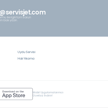
@servisjet.com
rmu ile ilgili tüm sorun
çin bize yazın.
Uydu Servisi
Halı Yıkama
Mobil Uygulamalarımızı
Ücretsiz İndirin!