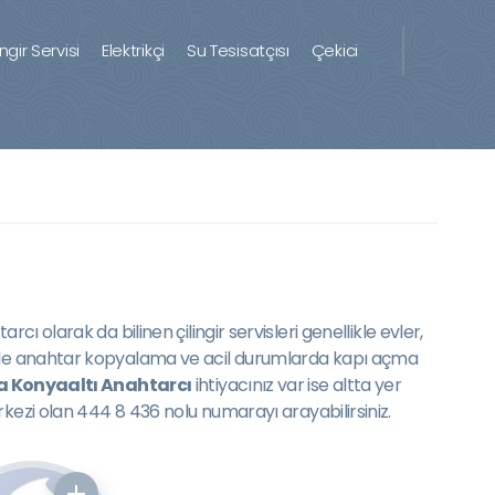
ingir Servisi
Elektrikçi
Su Tesisatçısı
Çekici
arcı olarak da bilinen çilingir servisleri genellikle evler,
enellikle anahtar kopyalama ve acil durumlarda kapı açma
a Konyaaltı Anahtarcı
ihtiyacınız var ise altta yer
kezi olan 444 8 436 nolu numarayı arayabilirsiniz.