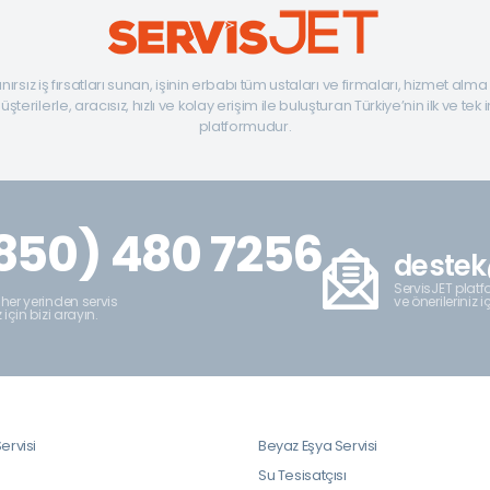
ınırsız iş fırsatları sunan, işinin erbabı tüm ustaları ve firmaları, hizmet alm
şterilerle, aracısız, hızlı ve kolay erişim ile buluşturan Türkiye’nin ilk ve tek 
platformudur.
850) 480 7256
destek
ServisJET platfo
ve önerileriniz i
 her yerinden servis
z için bizi arayın.
ervisi
Beyaz Eşya Servisi
i
Su Tesisatçısı