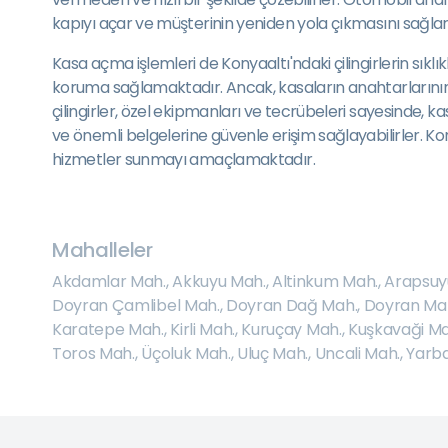
kapıyı açar ve müşterinin yeniden yola çıkmasını sağlar
Kasa açma işlemleri de Konyaaltı'ndaki çilingirlerin sıklıkl
koruma sağlamaktadır. Ancak, kasaların anahtarlarının 
çilingirler, özel ekipmanları ve tecrübeleri sayesinde, kas
ve önemli belgelerine güvenle erişim sağlayabilirler. Kon
hizmetler sunmayı amaçlamaktadır.
Mahalleler
Akdamlar Mah.
,
Akkuyu Mah.
,
Altinkum Mah.
,
Arapsuy
Doyran Çamlibel Mah.
,
Doyran Dağ Mah.
,
Doyran Ma
Karatepe Mah.
,
Kirli Mah.
,
Kuruçay Mah.
,
Kuşkavaği Ma
Toros Mah.
,
Üçoluk Mah.
,
Uluç Mah.
,
Uncali Mah.
,
Yarba