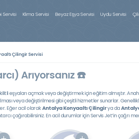
 Servisi
Klima Servisi
Beyaz Eşya Servisi
Uydu Servisi
Çil
altı Çilingir Servisi
rcı) Arıyorsanız ☎️
er kilitli eşyaları açmak veya değiştirmek için eğitim almıştır. Anaht
n açılması veya değiştirilmesi gibi çeşitli hizmetler sunarlar. G
er. Eğer acil olarak
Antalya Konyaaltı Çilingir
ya da
Antaly
 çağırabilirsiniz. En acil durumlar için Servis Jet’in çağrı mer