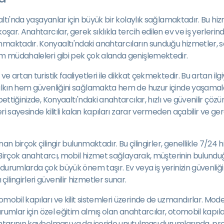
altı'nda yaşayanlar için büyük bir kolaylık sağlamaktadır. Bu hizm
ar. Anahtarcılar, gerek sıklıkla tercih edilen ev ve iş yerlerindek
maktadır. Konyaaltı'ndaki anahtarcıların sunduğu hizmetler, sad
rum müdahaleleri gibi pek çok alanda genişlemektedir.
e artan turistik faaliyetleri ile dikkat çekmektedir. Bu artan ilgi
halkın hem güvenliğini sağlamakta hem de huzur içinde yaşamalar
ettiğinizde, Konyaaltı'ndaki anahtarcılar, hızlı ve güvenilir çözü
ri sayesinde kilitli kalan kapıları zarar vermeden açabilir ve gere
sunan birçok çilingir bulunmaktadır. Bu çilingirler, genellikle 7/
r. Birçok anahtarcı, mobil hizmet sağlayarak, müşterinin bulundu
durumlarda çok büyük önem taşır. Ev veya iş yerinizin güvenliği i
lingirleri güvenilir hizmetler sunar.
mobil kapıları ve kilit sistemleri üzerinde de uzmandırlar. Mode
durumlar için özel eğitim almış olan anahtarcılar, otomobil kapı
ahtarının kaybolması ya da içeride unutulması durumlarında, pr