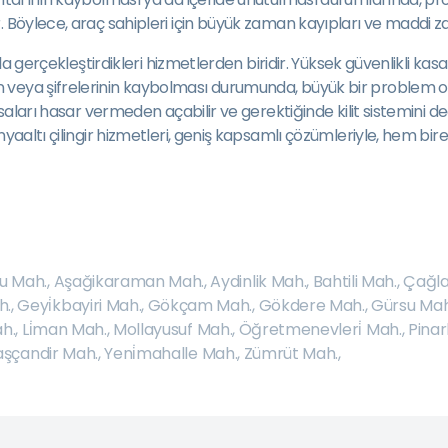
. Böylece, araç sahipleri için büyük zaman kayıpları ve maddi za
a gerçekleştirdikleri hizmetlerden biridir. Yüksek güvenlikli kasala
veya şifrelerinin kaybolması durumunda, büyük bir problem ort
aları hasar vermeden açabilir ve gerektiğinde kilit sistemini değiş
yaaltı çilingir hizmetleri, geniş kapsamlı çözümleriyle, hem bire
u Mah.
,
Aşağikaraman Mah.
,
Aydinlik Mah.
,
Bahtili Mah.
,
Çağla
h.
,
Geyi̇kbayiri Mah.
,
Gökçam Mah.
,
Gökdere Mah.
,
Gürsu Mah
h.
,
Li̇man Mah.
,
Mollayusuf Mah.
,
Öğretmenevleri̇ Mah.
,
Pinar
şçandir Mah.
,
Yeni̇mahalle Mah.
,
Zümrüt Mah.
,