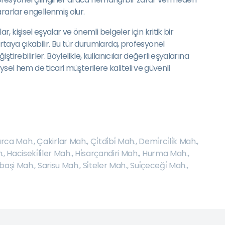
rarlar engellenmiş olur.
r, kişisel eşyalar ve önemli belgeler için kritik bir
aya çıkabilir. Bu tür durumlarda, profesyonel
tirebilirler. Böylelikle, kullanıcılar değerli eşyalarına
ysel hem de ticari müşterilere kaliteli ve güvenli
rca Mah.
,
Çakirlar Mah.
,
Çi̇tdi̇bi̇ Mah.
,
Demi̇rci̇li̇k Mah.
,
.
,
Haciseki̇li̇ler Mah.
,
Hi̇sarçandiri Mah.
,
Hurma Mah.
,
başi Mah.
,
Sarisu Mah.
,
Si̇teler Mah.
,
Sui̇çeceği̇ Mah.
,