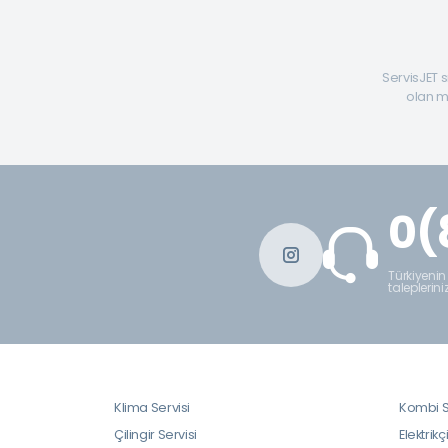
ServisJET s
olan mü
0(
Türkiyenin
taleplerini
Klima Servisi
Kombi S
Çilingir Servisi
Elektrikç