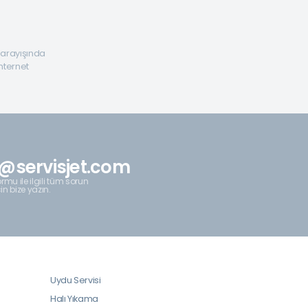
a arayışında
internet
@servisjet.com
rmu ile ilgili tüm sorun
çin bize yazın.
Uydu Servisi
Halı Yıkama