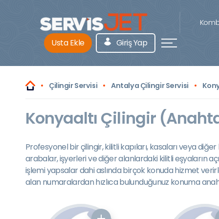
Kombi
Usta Ekle
Giriş Yap
Çilingir Servisi
Antalya Çilingir Servisi
Konya
Konyaaltı Çilingir (Anahta
Profesyonel bir çilingir, kilitli kapıları, kasaları veya diğ
arabalar, işyerleri ve diğer alanlardaki kilitli eşyaları
işlemi yapsalar dahi aslında birçok konuda hizmet verirl
alan numaralardan hızlıca bulunduğunuz konuma anahtarcı