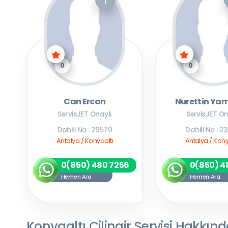
0
0
Can Ercan
Nurettin Ya
ServisJET Onaylı
ServisJET On
Dahili No : 29570
Dahili No : 
Antalya / Konyaaltı
Antalya / Kony
0(850) 480 7256
0(850) 4
Hemen Ara
Hemen Ara
Konyaaltı Çilingir Servisi Hakkın