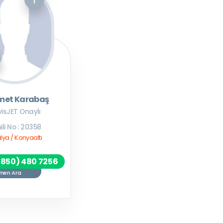
et Karabaş
visJET Onaylı
ili No : 20358
lya / Konyaaltı
(850) 480 7256
men Ara