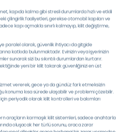
et, kapıda kalma gibi stresli durumlarda hızlı ve etkili
i çilingirlik faaliyetleri, gerekse otomobil kapıları ve
ece kapı açmakla sınırlı kalmayıp, kilit değiştirme,
ye paralel olarak, güvenlik ihtiyacı da gitgide
ına katkıda bulunmaktadır. Evinizin veya işyerinizin
mler sunarak sizi bu sıkıntılı durumlardan kurtarır.
ktiğinde yeni bir kilit takarak güvenliğinizi en üst
24 hizmet vererek, gece ya da gündüz fark etmeksizin
ğu konuma kısa sürede ulaşabilir ve problemi çözebilir.
çin periyodik olarak kilit kontrolleri ve bakımları
rn araçların karmaşık kilit sistemleri, sadece anahtarla
larında oluşacak her türlü sorunu, araca zarar
ofesyonel çilingirler araca herhangi bir zarar vermeden