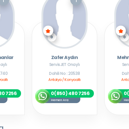
0
0
manlar
Zafer Aydın
Mehm
aylı
ServisJET Onaylı
Ser
23740
Dahili No : 20538
Dah
aaltı
Antalya / Konyaaltı
Anta
80 7256
0(850) 480 7256
0
Hemen Ara
He
da