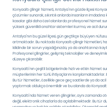
Konyaaltı çilingir hizmeti, Antalya'nın gözde ilçesi Konya
çözümler sunarak, sıkıntılı anlarda insanların imdadına koş
kasalar gibi daha özel alanlarda profesyonel hizmet sun
yüksek güvenlikli anahtar sistemleri kurma, ve acil du
Antalya'nın bu güzel ilçesi, gün geçtikçe büyüyen nüfusu v
artmaktadır. Bu noktada Konyaaltı çilingir hizmetleri, 
kilidinde bir sorun yaşadığınızda, ya da anahtarınızı kayb
Profesyonel çilingirler, gelişmiş teknolojiler ve deneyimle
düzeye çıkarabilir.
Konyaaltı'nın çeşitli bölgelerinde hızlı ve etkin hizmet 
müşterilerinin her türlü ihtiyaçlarını karşılamaktadırla
Bu tür hizmetler, özellikle gece geç saatlerde ya da acil 
yaptırmak oldukça önemlidir ve bu alanda da Konyaaltı çi
Konyaaltı'nda hizmet veren çilingirler, aynı zamanda oto
değil, elektronik cihazlarla da açılabilmektedir. Bu tür 
vermeden ve hızlı bir şekilde çözebilirler. Otomobil an