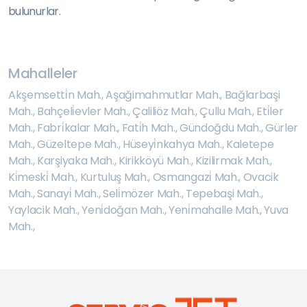
bulunurlar.
Mahalleler
Akşemsetti̇n Mah.
,
Aşağimahmutlar Mah.
,
Bağlarbaşi
Mah.
,
Bahçeli̇evler Mah.
,
Çaliliöz Mah.
,
Çullu Mah.
,
Eti̇ler
Mah.
,
Fabri̇kalar Mah.
,
Fati̇h Mah.
,
Gündoğdu Mah.
,
Gürler
Mah.
,
Güzeltepe Mah.
,
Hüseyi̇nkahya Mah.
,
Kaletepe
Mah.
,
Karşiyaka Mah.
,
Kirikköyü Mah.
,
Kizilirmak Mah.
,
Ki̇meski̇ Mah.
,
Kurtuluş Mah.
,
Osmangazi̇ Mah.
,
Ovacik
Mah.
,
Sanayi̇ Mah.
,
Seli̇mözer Mah.
,
Tepebaşi Mah.
,
Yaylacik Mah.
,
Yeni̇doğan Mah.
,
Yeni̇mahalle Mah.
,
Yuva
Mah.
,