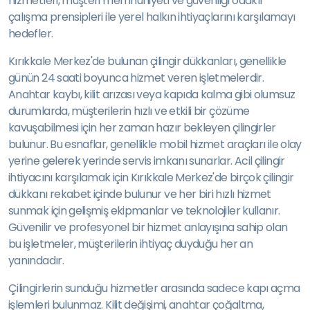
hizmetleri, müşteri memnuniyeti ve güvenliği odaklı
çalışma prensipleri ile yerel halkın ihtiyaçlarını karşılamayı
hedefler.
Kırıkkale Merkez'de bulunan çilingir dükkanları, genellikle
günün 24 saati boyunca hizmet veren işletmelerdir.
Anahtar kaybı, kilit arızası veya kapıda kalma gibi olumsuz
durumlarda, müşterilerin hızlı ve etkili bir çözüme
kavuşabilmesi için her zaman hazır bekleyen çilingirler
bulunur. Bu esnaflar, genellikle mobil hizmet araçları ile olay
yerine gelerek yerinde servis imkanı sunarlar. Acil çilingir
ihtiyacını karşılamak için Kırıkkale Merkez'de birçok çilingir
dükkanı rekabet içinde bulunur ve her biri hızlı hizmet
sunmak için gelişmiş ekipmanlar ve teknolojiler kullanır.
Güvenilir ve profesyonel bir hizmet anlayışına sahip olan
bu işletmeler, müşterilerin ihtiyaç duyduğu her an
yanındadır.
Çilingirlerin sunduğu hizmetler arasında sadece kapı açma
işlemleri bulunmaz. Kilit değişimi, anahtar çoğaltma,