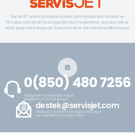
ServisJET sınırsız iş fırsatları sunan, işinin erbabı tüm ustaları ve
firmaları, hizmet alma arayışında olan müşterilerle, aracısız, hızlı ve
kolay erişim ile buluşturan Türkiye’nin ilk ve tek internet platformudur.
0(850) 480 7256
Türkiyenin her yerinden servis
talepleriniz için bizi arayın.
destek@servisjet.com
ServisJET platformu ile ilgili tüm sorun
ve önerileriniz için bize yazın.