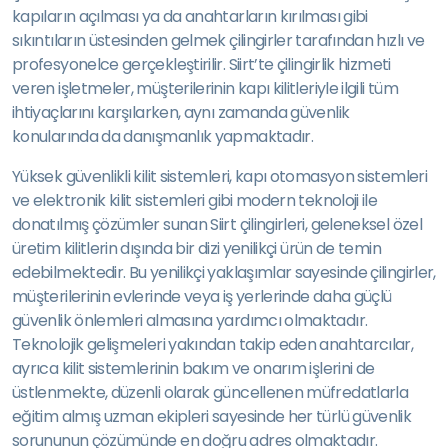
kapıların açılması ya da anahtarların kırılması gibi
sıkıntıların üstesinden gelmek çilingirler tarafından hızlı ve
profesyonelce gerçekleştirilir. Siirt’te çilingirlik hizmeti
veren işletmeler, müşterilerinin kapı kilitleriyle ilgili tüm
ihtiyaçlarını karşılarken, aynı zamanda güvenlik
konularında da danışmanlık yapmaktadır.
Yüksek güvenlikli kilit sistemleri, kapı otomasyon sistemleri
ve elektronik kilit sistemleri gibi modern teknoloji ile
donatılmış çözümler sunan Siirt çilingirleri, geleneksel özel
üretim kilitlerin dışında bir dizi yenilikçi ürün de temin
edebilmektedir. Bu yenilikçi yaklaşımlar sayesinde çilingirler,
müşterilerinin evlerinde veya iş yerlerinde daha güçlü
güvenlik önlemleri almasına yardımcı olmaktadır.
Teknolojik gelişmeleri yakından takip eden anahtarcılar,
ayrıca kilit sistemlerinin bakım ve onarım işlerini de
üstlenmekte, düzenli olarak güncellenen müfredatlarla
eğitim almış uzman ekipleri sayesinde her türlü güvenlik
sorununun çözümünde en doğru adres olmaktadır.