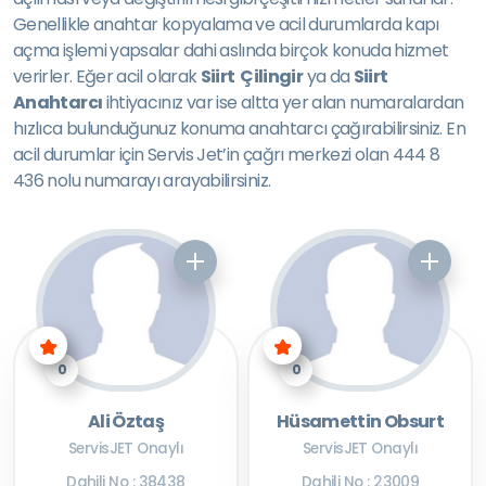
Genellikle anahtar kopyalama ve acil durumlarda kapı
açma işlemi yapsalar dahi aslında birçok konuda hizmet
verirler. Eğer acil olarak
Siirt Çilingir
ya da
Siirt
Anahtarcı
ihtiyacınız var ise altta yer alan numaralardan
hızlıca bulunduğunuz konuma anahtarcı çağırabilirsiniz. En
acil durumlar için Servis Jet’in çağrı merkezi olan 444 8
436 nolu numarayı arayabilirsiniz.
0
0
Ali Öztaş
Hüsamettin Obsurt
ServisJET Onaylı
ServisJET Onaylı
Dahili No : 38438
Dahili No : 23009