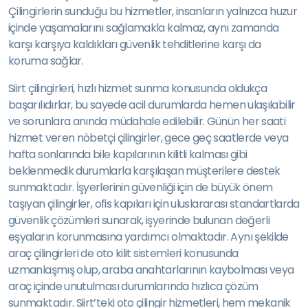
Çilingirlerin sunduğu bu hizmetler, insanların yalnızca huzur
içinde yaşamalarını sağlamakla kalmaz, aynı zamanda
karşı karşıya kaldıkları güvenlik tehditlerine karşı da
koruma sağlar.
Siirt çilingirleri, hızlı hizmet sunma konusunda oldukça
başarılıdırlar, bu sayede acil durumlarda hemen ulaşılabilir
ve sorunlara anında müdahale edilebilir. Günün her saati
hizmet veren nöbetçi çilingirler, gece geç saatlerde veya
hafta sonlarında bile kapılarının kilitli kalması gibi
beklenmedik durumlarla karşılaşan müşterilere destek
sunmaktadır. İşyerlerinin güvenliği için de büyük önem
taşıyan çilingirler, ofis kapıları için uluslararası standartlarda
güvenlik çözümleri sunarak, işyerinde bulunan değerli
eşyaların korunmasına yardımcı olmaktadır. Aynı şekilde
araç çilingirleri de oto kilit sistemleri konusunda
uzmanlaşmış olup, araba anahtarlarının kaybolması veya
araç içinde unutulması durumlarında hızlıca çözüm
sunmaktadır. Siirt’teki oto çilingir hizmetleri, hem mekanik