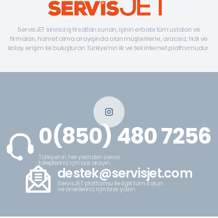
ServisJET sınırsız iş fırsatları sunan, işinin erbabı tüm ustaları ve
firmaları, hizmet alma arayışında olan müşterilerle, aracısız, hızlı ve
kolay erişim ile buluşturan Türkiye’nin ilk ve tek internet platformudur.
0(850) 480 7256
Türkiyenin her yerinden servis
talepleriniz için bizi arayın.
destek@servisjet.com
ServisJET platformu ile ilgili tüm sorun
ve önerileriniz için bize yazın.