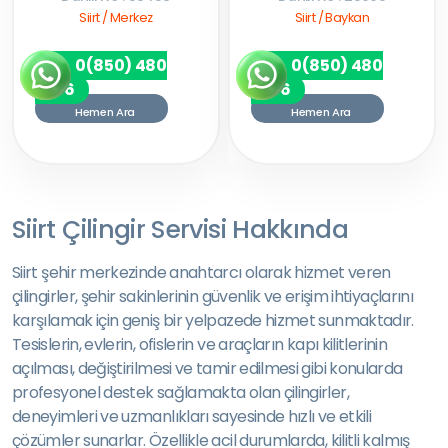
Siirt / Merkez
Siirt / Baykan
0(850) 480
0(850) 480
7256
7256
Hemen Ara
Hemen Ara
Siirt Çilingir Servisi Hakkında
Siirt şehir merkezinde anahtarcı olarak hizmet veren
çilingirler, şehir sakinlerinin güvenlik ve erişim ihtiyaçlarını
karşılamak için geniş bir yelpazede hizmet sunmaktadır.
Tesislerin, evlerin, ofislerin ve araçların kapı kilitlerinin
açılması, değiştirilmesi ve tamir edilmesi gibi konularda
profesyonel destek sağlamakta olan çilingirler,
deneyimleri ve uzmanlıkları sayesinde hızlı ve etkili
çözümler sunarlar. Özellikle acil durumlarda, kilitli kalmış