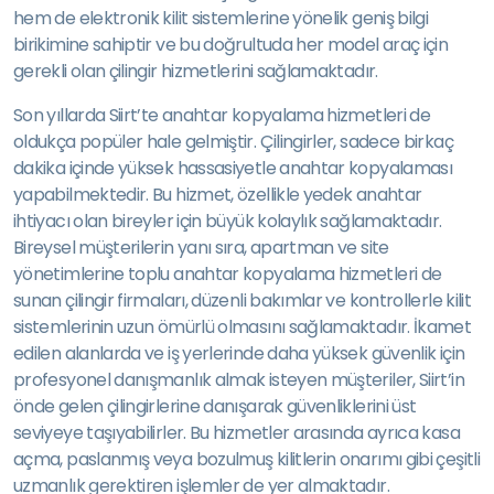
hem de elektronik kilit sistemlerine yönelik geniş bilgi
birikimine sahiptir ve bu doğrultuda her model araç için
gerekli olan çilingir hizmetlerini sağlamaktadır.
Son yıllarda Siirt’te anahtar kopyalama hizmetleri de
oldukça popüler hale gelmiştir. Çilingirler, sadece birkaç
dakika içinde yüksek hassasiyetle anahtar kopyalaması
yapabilmektedir. Bu hizmet, özellikle yedek anahtar
ihtiyacı olan bireyler için büyük kolaylık sağlamaktadır.
Bireysel müşterilerin yanı sıra, apartman ve site
yönetimlerine toplu anahtar kopyalama hizmetleri de
sunan çilingir firmaları, düzenli bakımlar ve kontrollerle kilit
sistemlerinin uzun ömürlü olmasını sağlamaktadır. İkamet
edilen alanlarda ve iş yerlerinde daha yüksek güvenlik için
profesyonel danışmanlık almak isteyen müşteriler, Siirt’in
önde gelen çilingirlerine danışarak güvenliklerini üst
seviyeye taşıyabilirler. Bu hizmetler arasında ayrıca kasa
açma, paslanmış veya bozulmuş kilitlerin onarımı gibi çeşitli
uzmanlık gerektiren işlemler de yer almaktadır.