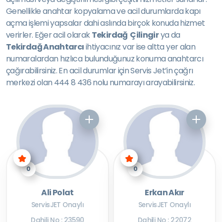
Genellikle anahtar kopyalama ve acil durumlarda kapı
açma işlemi yapsalar dahi aslında birçok konuda hizmet
verirler. Eğer acil olarak
Tekirdağ Çilingir
ya da
Tekirdağ Anahtarcı
ihtiyacınız var ise altta yer alan
numaralardan hızlıca bulunduğunuz konuma anahtarcı
çağırabilirsiniz. En acil durumlar için Servis Jet’in çağrı
merkezi olan 444 8 436 nolu numarayı arayabilirsiniz.
0
0
Ali Polat
Erkan Akır
ServisJET Onaylı
ServisJET Onaylı
Dahili No : 23590
Dahili No : 22072