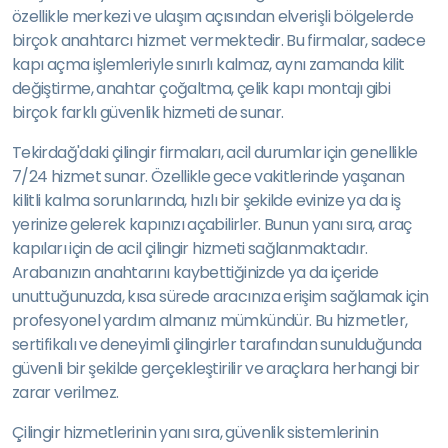
özellikle merkezi ve ulaşım açısından elverişli bölgelerde
birçok anahtarcı hizmet vermektedir. Bu firmalar, sadece
kapı açma işlemleriyle sınırlı kalmaz, aynı zamanda kilit
değiştirme, anahtar çoğaltma, çelik kapı montajı gibi
birçok farklı güvenlik hizmeti de sunar.
Tekirdağ'daki çilingir firmaları, acil durumlar için genellikle
7/24 hizmet sunar. Özellikle gece vakitlerinde yaşanan
kilitli kalma sorunlarında, hızlı bir şekilde evinize ya da iş
yerinize gelerek kapınızı açabilirler. Bunun yanı sıra, araç
kapıları için de acil çilingir hizmeti sağlanmaktadır.
Arabanızın anahtarını kaybettiğinizde ya da içeride
unuttuğunuzda, kısa sürede aracınıza erişim sağlamak için
profesyonel yardım almanız mümkündür. Bu hizmetler,
sertifikalı ve deneyimli çilingirler tarafından sunulduğunda
güvenli bir şekilde gerçekleştirilir ve araçlara herhangi bir
zarar verilmez.
Çilingir hizmetlerinin yanı sıra, güvenlik sistemlerinin