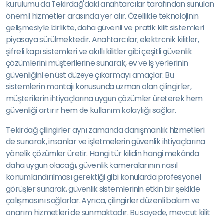
kurulumu da Tekirdağ'daki anahtarcılar tarafından sunulan
önemli hizmetler arasında yer alır. Özellikle teknolojinin
gelişmesiyle birlikte, daha güvenli ve pratik kilit sistemleri
piyasaya sürülmektedir. Anahtarcılar, elektronik kilitler,
şifreli kapı sistemleri ve akıllı kilitler gibi çeşitli güvenlik
çözümlerini müşterilerine sunarak, ev ve iş yerlerinin
güvenliğini en üst düzeye çıkarmayı amaçlar. Bu
sistemlerin montajı konusunda uzman olan çilingirler,
müşterilerin ihtiyaçlarına uygun çözümler üreterek hem
güvenliği artırır hem de kullanım kolaylığı sağlar.
Tekirdağ çilingirler aynı zamanda danışmanlık hizmetleri
de sunarak, insanlar ve işletmelerin güvenlik ihtiyaçlarına
yönelik çözümler üretir. Hangi tür kilidin hangi mekânda
daha uygun olacağı, güvenlik kameralarının nasıl
konumlandırılması gerektiği gibi konularda profesyonel
görüşler sunarak, güvenlik sistemlerinin etkin bir şekilde
çalışmasını sağlarlar. Ayrıca, çilingirler düzenli bakım ve
onarım hizmetleri de sunmaktadır. Bu sayede, mevcut kilit