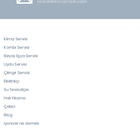
ve önerileriniz için bize yazın.
Klima Servisi
Kombi Servisi
Beyaz Eşya Servisi
Uydu Servisi
Çilingir Servisi
Elektrikçi
Su Tesisatçısı
Halı Yıkama
Çekici
Blog
iyonizer ne demek