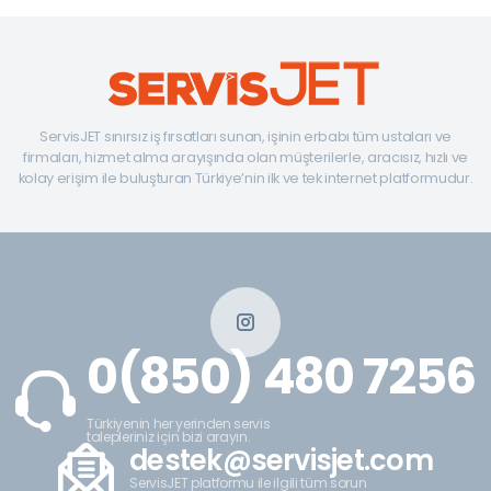
ServisJET sınırsız iş fırsatları sunan, işinin erbabı tüm ustaları ve
firmaları, hizmet alma arayışında olan müşterilerle, aracısız, hızlı ve
kolay erişim ile buluşturan Türkiye’nin ilk ve tek internet platformudur.
0(850) 480 7256
Türkiyenin her yerinden servis
talepleriniz için bizi arayın.
destek@servisjet.com
ServisJET platformu ile ilgili tüm sorun