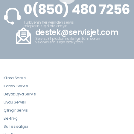
0(850) 480 7256
Türkiyenin her yerinden servis
talepleriniz için bizi arayın.
destek@servisjet.com
ServisJET platformu ile ilgili tüm sorun
ve önerileriniz için bize yazın.
Klima Servisi
Kombi Servisi
Beyaz Eşya Servisi
Uydu Servisi
Çilingir Servisi
Elektrikçi
Su Tesisatçısı