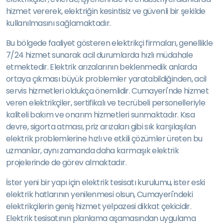
hizmet vererek, elektriğin kesintisiz ve güvenli bir şekilde
kullanılmasını sağlamaktadır.
Bu bölgede faaliyet gösteren elektrikçi firmaları, genellikle
7/24 hizmet sunarak acil durumlarda hızlı müdahale
etmektedir. Elektrik arızalarının beklenmedik anlarda
ortaya çıkması büyük problemler yaratabildiğinden, acil
servis hizmetleri oldukça önemlidir. Cumayeri'nde hizmet
veren elektrikçiler, sertifikalı ve tecrübeli personelleriyle
kaliteli bakım ve onarım hizmetleri sunmaktadır. Kısa
devre, sigorta atması, priz arızaları gibi sık karşılaşılan
elektrik problemlerine hızlı ve etkili çözümler üreten bu
uzmanlar, aynı zamanda daha karmaşık elektrik
projelerinde de görev almaktadır.
İster yeni bir yapı için elektrik tesisatı kurulumu, ister eski
elektrik hatlarının yenilenmesi olsun, Cumayeri'ndeki
elektrikçilerin geniş hizmet yelpazesi dikkat çekicidir.
Elektrik tesisatının planlama aşamasından uygulama