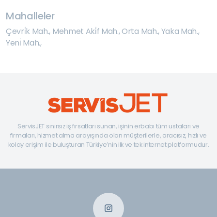
Mahalleler
Çevri̇k Mah.
,
Mehmet Aki̇f Mah.
,
Orta Mah.
,
Yaka Mah.
,
Yeni̇ Mah.
,
ServisJET sınırsız iş fırsatları sunan, işinin erbabı tüm ustaları ve
firmaları, hizmet alma arayışında olan müşterilerle, aracısız, hızlı ve
kolay erişim ile buluşturan Türkiye’nin ilk ve tek internet platformudur.