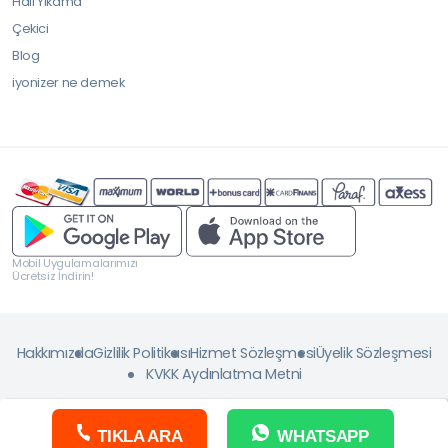
Halı Yıkama
Çekici
Blog
iyonizer ne demek
Mobil Uygulamalarımızı
Ücretsiz İndirin!
Hakkımızda
Gizlilik Politikası
Hizmet Sözleşmesi
Üyelik Sözleşmesi
KVKK Aydınlatma Metni
TIKLA ARA
WHATSAPP
Copyright © 2026 ServisJET. Tüm Hakkı Saklıdır