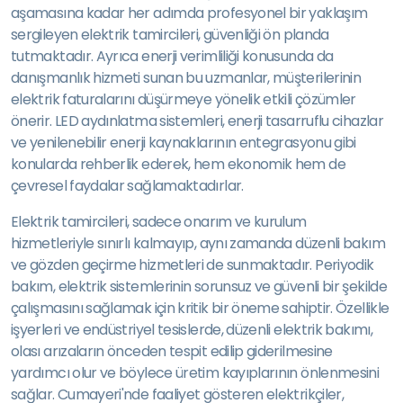
aşamasına kadar her adımda profesyonel bir yaklaşım
sergileyen elektrik tamircileri, güvenliği ön planda
tutmaktadır. Ayrıca enerji verimliliği konusunda da
danışmanlık hizmeti sunan bu uzmanlar, müşterilerinin
elektrik faturalarını düşürmeye yönelik etkili çözümler
önerir. LED aydınlatma sistemleri, enerji tasarruflu cihazlar
ve yenilenebilir enerji kaynaklarının entegrasyonu gibi
konularda rehberlik ederek, hem ekonomik hem de
çevresel faydalar sağlamaktadırlar.
Elektrik tamircileri, sadece onarım ve kurulum
hizmetleriyle sınırlı kalmayıp, aynı zamanda düzenli bakım
ve gözden geçirme hizmetleri de sunmaktadır. Periyodik
bakım, elektrik sistemlerinin sorunsuz ve güvenli bir şekilde
çalışmasını sağlamak için kritik bir öneme sahiptir. Özellikle
işyerleri ve endüstriyel tesislerde, düzenli elektrik bakımı,
olası arızaların önceden tespit edilip giderilmesine
yardımcı olur ve böylece üretim kayıplarının önlenmesini
sağlar. Cumayeri'nde faaliyet gösteren elektrikçiler,