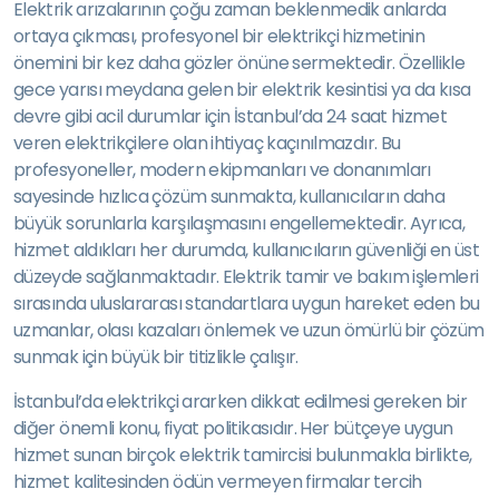
Elektrik arızalarının çoğu zaman beklenmedik anlarda
ortaya çıkması, profesyonel bir elektrikçi hizmetinin
önemini bir kez daha gözler önüne sermektedir. Özellikle
gece yarısı meydana gelen bir elektrik kesintisi ya da kısa
devre gibi acil durumlar için İstanbul’da 24 saat hizmet
veren elektrikçilere olan ihtiyaç kaçınılmazdır. Bu
profesyoneller, modern ekipmanları ve donanımları
sayesinde hızlıca çözüm sunmakta, kullanıcıların daha
büyük sorunlarla karşılaşmasını engellemektedir. Ayrıca,
hizmet aldıkları her durumda, kullanıcıların güvenliği en üst
düzeyde sağlanmaktadır. Elektrik tamir ve bakım işlemleri
sırasında uluslararası standartlara uygun hareket eden bu
uzmanlar, olası kazaları önlemek ve uzun ömürlü bir çözüm
sunmak için büyük bir titizlikle çalışır.
İstanbul’da elektrikçi ararken dikkat edilmesi gereken bir
diğer önemli konu, fiyat politikasıdır. Her bütçeye uygun
hizmet sunan birçok elektrik tamircisi bulunmakla birlikte,
hizmet kalitesinden ödün vermeyen firmalar tercih