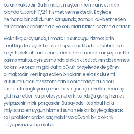
bulunmaktadır. Bu firmalar, müşteri memnuniyetini ön
planda tutarak 7/24 hizmet vermektedir. Böylece
herhangi bir acil durum karşısında, zaman kaybetmeden
müdahale edebilmekte ve sorunları hızlıca çözmektedirler.
Elektrikçi arayışında, firmaların sunduğu hizmetlerin
çeşitliliği de büyük bir avantaj sunmaktadır. İstanbul’daki
birçok elektrik tamircisi, sadece basit onarımlar yapmakla
kalmamakta, aynı zamanda elektrik tesisatının döşenmesi,
bakım ve onarım gibi daha büyük projelerde de görev
almaktadır. Yeni inşa edilen binaların elektrik sistemi
kurulumu, akıllı ev sistemlerinin entegrasyonu, enerji
tasarrufu sağlayan çözümler ve güneş panelleri montajı
gibi hizmetler, bu profesyonellerin sunduğu geniş hizmet
yelpazesinin bir parçasıdır. Bu sayede, İstanbul halkı,
ihtiyacına en uygun hizmeti sunan elektrikçiyle çalışarak,
tali problemlerden kaçınabilir ve güvenli bir elektrik
altyapısına sahip olabilir.