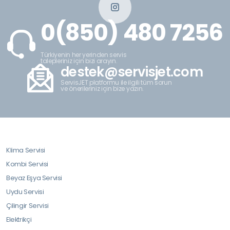
0(850) 480 7256
Türkiyenin her yerinden servis
talepleriniz için bizi arayın.
destek@servisjet.com
ServisJET platformu ile ilgili tüm sorun
ve önerileriniz için bize yazın.
Klima Servisi
Kombi Servisi
Beyaz Eşya Servisi
Uydu Servisi
Çilingir Servisi
Elektrikçi