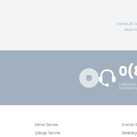
ServisJET s
olan mü
0(
Türkiyenin
taleplerini
Klima Servisi
Kombi S
Çilingir Servisi
Elektrikç