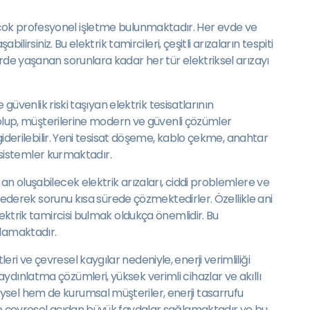
n birçok profesyonel işletme bulunmaktadır. Her evde ve
irsiniz. Bu elektrik tamircileri, çeşitli arızaların tespiti
rde yaşanan sorunlara kadar her tür elektriksel arızayı
güvenlik riski taşıyan elektrik tesisatlarının
n olup, müşterilerine modern ve güvenli çözümler
giderilebilir. Yeni tesisat döşeme, kablo çekme, anahtar
r sistemler kurmaktadır.
an oluşabilecek elektrik arızaları, ciddi problemlere ve
e ederek sorunu kısa sürede çözmektedirler. Özellikle ani
lektrik tamircisi bulmak oldukça önemlidir. Bu
ğlamaktadır.
i ve çevresel kaygılar nedeniyle, enerji verimliliği
ydınlatma çözümleri, yüksek verimli cihazlar ve akıllı
ysel hem de kurumsal müşteriler, enerji tasarrufu
 de çevresel açıdan büyük faydalar sağlamaktadır ve bu