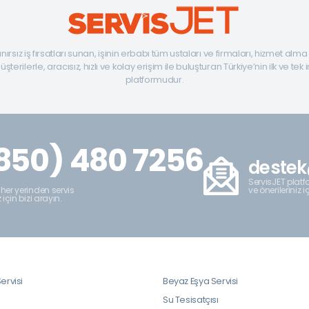
ınırsız iş fırsatları sunan, işinin erbabı tüm ustaları ve firmaları, hizmet alm
şterilerle, aracısız, hızlı ve kolay erişim ile buluşturan Türkiye’nin ilk ve tek 
platformudur.
850) 480 7256
destek
ServisJET platfo
ve önerileriniz i
 her yerinden servis
z için bizi arayın.
ervisi
Beyaz Eşya Servisi
i
Su Tesisatçısı