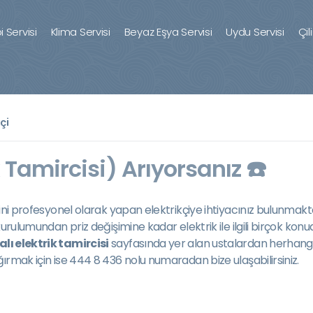
 Servisi
Klima Servisi
Beyaz Eşya Servisi
Uydu Servisi
Çil
çi
k Tamircisi) Arıyorsanız ☎️
işini profesyonel olarak yapan elektrikçiye ihtiyacınız bulunmakta
n kurulumundan priz değişimine kadar elektrik ile ilgili birçok ko
lı elektrik tamircisi
sayfasında yer alan ustalardan herhangi
ğırmak için ise 444 8 436 nolu numaradan bize ulaşabilirsiniz.