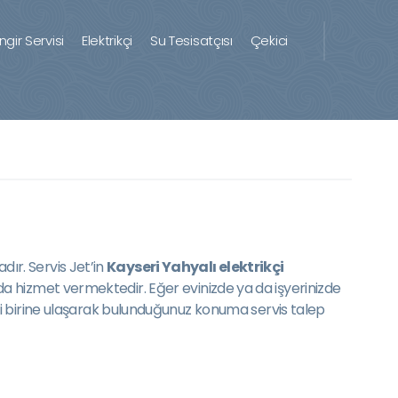
ingir Servisi
Elektrikçi
Su Tesisatçısı
Çekici
dır. Servis Jet’in
Kayseri Yahyalı elektrikçi
nuda hizmet vermektedir. Eğer evinizde ya da işyerinizde
 birine ulaşarak bulunduğunuz konuma servis talep