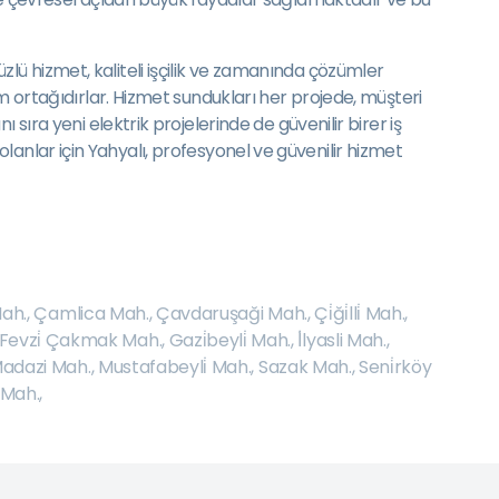
ü hizmet, kaliteli işçilik ve zamanında çözümler
m ortağıdırlar. Hizmet sundukları her projede, müşteri
sıra yeni elektrik projelerinde de güvenilir birer iş
a olanlar için Yahyalı, profesyonel ve güvenilir hizmet
Mah.
,
Çamlica Mah.
,
Çavdaruşaği Mah.
,
Çi̇ği̇lli̇ Mah.
,
Fevzi̇ Çakmak Mah.
,
Gazi̇beyli̇ Mah.
,
İ̇lyasli Mah.
,
adazi Mah.
,
Mustafabeyli̇ Mah.
,
Sazak Mah.
,
Seni̇rköy
 Mah.
,