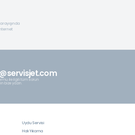
a arayışında
internet
@servisjet.com
rmu ile ilgili tüm sorun
çin bize yazın.
Uydu Servisi
Halı Yıkama