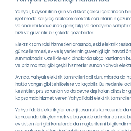
Yahyalı, Kayseri ilinin şirin ve dikkat çekici ilçelerinde
işletmede karşılaşılabilecek elektrik sorunlarının çözümü i
ve onarımı konusunda geniş bilgi ve deneyime sahiptirle
hızlı ve güvenilir bir şekilde çözebilirler.
Elektrik tamircisi hizmetleri arasında, eski elektrik tesi
güncellenmesi, ev ve iş yerlerinin güvenliği için hayati
sunmaktadır. Özellikle eski binalarda sıkça rastlanan bu 
ve priz montajı gibi çeşitli hizmetler sunan Yahyalı elek
Ayrıca, Yahyalı elektrik tamircileri acil durumlarda da 
hatta yangın gibi tehlikelere yol açabilir. Bu nedenle, a
kesintiler, priz sorunları ya da devre dışı kalan cihazl
kapsamda hizmet veren Yahyalı'daki elektrik tamircileri
Yahyalı'daki elektrikçiler enerji tasarrufu konusunda da
konusunda bilinçlenmek ve bu yönde adımlar atmak büyük 
ev sistemleri gibi konularda da müşterilerini bilgilen
yaparak maliyetleri düşürebilir ve çevresel ayak izleri