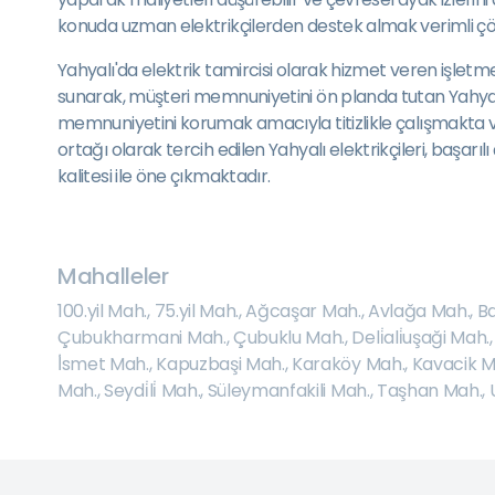
konuda uzman elektrikçilerden destek almak verimli ç
Yahyalı'da elektrik tamircisi olarak hizmet veren işle
sunarak, müşteri memnuniyetini ön planda tutan Yahyalı e
memnuniyetini korumak amacıyla titizlikle çalışmakta ve e
ortağı olarak tercih edilen Yahyalı elektrikçileri, başarıl
kalitesi ile öne çıkmaktadır.
Mahalleler
100.yil Mah.
,
75.yil Mah.
,
Ağcaşar Mah.
,
Avlağa Mah.
,
Ba
Çubukharmani Mah.
,
Çubuklu Mah.
,
Deli̇ali̇uşaği Mah.
İ̇smet Mah.
,
Kapuzbaşi Mah.
,
Karaköy Mah.
,
Kavacik M
Mah.
,
Seydi̇li̇ Mah.
,
Süleymanfakili Mah.
,
Taşhan Mah.
,