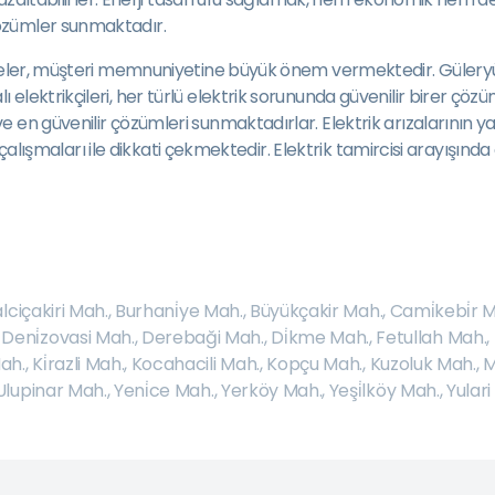
özümler sunmaktadır.
tmeler, müşteri memnuniyetine büyük önem vermektedir. Güleryüzl
lektrikçileri, her türlü elektrik sorununda güvenilir birer çözü
n güvenilir çözümleri sunmaktadırlar. Elektrik arızalarının yanı 
ı çalışmaları ile dikkati çekmektedir. Elektrik tamircisi arayışınd
lciçakiri Mah.
,
Burhani̇ye Mah.
,
Büyükçakir Mah.
,
Cami̇kebi̇r 
,
Deni̇zovasi Mah.
,
Derebaği Mah.
,
Di̇kme Mah.
,
Fetullah Mah.
,
ah.
,
Ki̇razli Mah.
,
Kocahacili Mah.
,
Kopçu Mah.
,
Kuzoluk Mah.
,
M
Ulupinar Mah.
,
Yeni̇ce Mah.
,
Yerköy Mah.
,
Yeşi̇lköy Mah.
,
Yulari