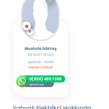
0
Mustafa Göktaş
ServisJET Onaylı
Dahili No : 40919
Kayseri / Yahyalı
0(850) 480 7256
Hemen Ara
Yahyalı Elektrikçi Hakkında