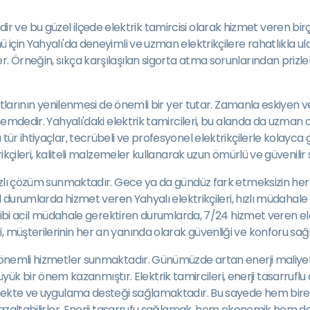
n biridir ve bu güzel ilçede elektrik tamircisi olarak hizmet vere
çin Yahyalı'da deneyimli ve uzman elektrikçilere rahatlıkla ulaşabil
r. Örneğin, sıkça karşılaşılan sigorta atma sorunlarından prizle
satlarının yenilenmesi de önemli bir yer tutar. Zamanla eskiyen ve 
 önemdedir. Yahyalı'daki elektrik tamircileri, bu alanda da uzma
tür ihtiyaçlar, tecrübeli ve profesyonel elektrikçilerle kolayca 
trikçileri, kaliteli malzemeler kullanarak uzun ömürlü ve güvenili
hızlı çözüm sunmaktadır. Gece ya da gündüz fark etmeksizin her 
cil durumlarda hizmet veren Yahyalı elektrikçileri, hızlı müdahal
ar gibi acil müdahale gerektiren durumlarda, 7/24 hizmet veren e
, müşterilerinin her an yanında olarak güvenliği ve konforu sa
 önemli hizmetler sunmaktadır. Günümüzde artan enerji maliyetler
bir önem kazanmıştır. Elektrik tamircileri, enerji tasarruflu a
dirmekte ve uygulama desteği sağlamaktadır. Bu sayede hem bire
ni azaltabilirler. Enerji tasarrufu sağlamak, hem ekonomik hem