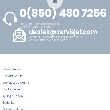
0(850) 480 7256
Türkiyenin her yerinden servis
talepleriniz için bizi arayın.
destek@servisjet.com
ServisJET platformu ile ilgili tüm sorun
ve önerileriniz için bize yazın.
Klima Servisi
Kombi Servisi
Beyaz Eşya Servisi
Uydu Servisi
Çilingir Servisi
Elektrikçi
Su Tesisatçısı