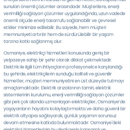
sunulan önemli çözümler arasındadır. Müşterilere, enerji
verimliliği sağlayan çözümler uygulandığında, uzun vadede
önemli ölçüde enerji tasarrufu sağlanabilir ve çevresel
etkiler minimize edilebilir. Bu sayede, hem müşteri
memnuniyeti artırılır hem de sürdürülebilir bir yaşam
tarzına katkı sağlanmış olur.
Osmaniye, elektrikçi hizmetleri konusunda geniş bir
yelpazeye sahip bir şehir olarak dikkat çekmektedir.
Elektrik ile ilgili tüm ihtiyaçların profesyonelce karşılandığı
bu şehirde, elektrikçilerin sunduğu kaliteli ve güvenilir
hizmetler, müşteri memnuniyetini en üst düzeyde tutmayı
amaçlamaktadır. Elektrik arızalarının tamiri, elektrik
sistemlerinin kurulumu, enerji verimliliği sağlayan çözümler
gibi pek çok alanda uzmanlaşan elektrikçiler, Osmaniye’de
yaşayanların hayatını kolaylaştırmakta ve daha güvenli bir
elektrik altyapısı sağlayarak, günlük yaşamın sorunsuz
devam etmesine katkıda bulunmaktadır. Osmaniye'deki
elektrikçi hizmetlerinin bu denli geniş kapsamlı ve