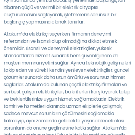
Aynı zamanda yeni kurulacak iş yerlerinde, başlangıçtan
itibaren güçlü ve verimli bir elektrik altyapısı
oluşturulmasını sağlayarak, işletmelerin sorunsuz bir
başlangıç yapmasına olanak tanırlar.
Atakum’da elektrikçi seçerken, firmanın deneyimi,
referansları ve lisanslı olup olmadığına dikkat etmek
önemlidir. Lisanslı ve deneyimli elektrikçiler, yüksek
standartlarda hizmet sunarak hem güvenliği hem de
müşteri memnuniyetini sağlar. Ayrıca teknolojik gelişmeleri
takip eden ve sürekli kendini yenileyen elektrikçiler, güncel
çözümler sunarak daha uzun ömürlü ve sorunsuz hizmet
sağlarlar. Atakum’da bulunan çeşitli elektrikçi firmaları ve
serbest çalışan elektrikçiler, bu kriterleri karşılayarak talep
ve beklentilerinize uygun hizmet sağlamaktadır. Elektrik
tamiri ve hizmetleri alanında uzman ekiplerle çalışmak,
sadece mevcut sorunların çözülmesini sağlamakla
kalmayıp, aynı zamanda gelecekte yaşanabilecek olası
sorunların da önüne geçilmesine katkı sağlar. Atakum’da