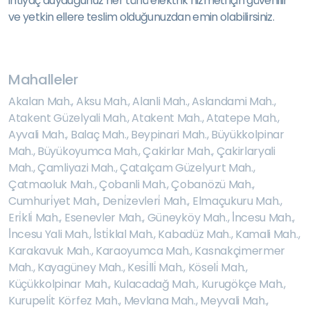
ihtiyaç duyduğunuz her türlü elektrik hizmeti için güvenilir
ve yetkin ellere teslim olduğunuzdan emin olabilirsiniz.
Mahalleler
Akalan Mah.
,
Aksu Mah.
,
Alanli Mah.
,
Aslandami Mah.
,
Atakent Güzelyali Mah.
,
Atakent Mah.
,
Atatepe Mah.
,
Ayvali Mah.
,
Balaç Mah.
,
Beypinari Mah.
,
Büyükkolpinar
Mah.
,
Büyükoyumca Mah.
,
Çakirlar Mah.
,
Çakirlaryali
Mah.
,
Çamliyazi Mah.
,
Çatalçam Güzelyurt Mah.
,
Çatmaoluk Mah.
,
Çobanli Mah.
,
Çobanözü Mah.
,
Cumhuri̇yet Mah.
,
Deni̇zevleri̇ Mah.
,
Elmaçukuru Mah.
,
Eri̇kli̇ Mah.
,
Esenevler Mah.
,
Güneyköy Mah.
,
İ̇ncesu Mah.
,
İ̇ncesu Yali Mah.
,
İ̇sti̇klal Mah.
,
Kabadüz Mah.
,
Kamali Mah.
,
Karakavuk Mah.
,
Karaoyumca Mah.
,
Kasnakçimermer
Mah.
,
Kayagüney Mah.
,
Kesi̇lli̇ Mah.
,
Köseli̇ Mah.
,
Küçükkolpinar Mah.
,
Kulacadağ Mah.
,
Kurugökçe Mah.
,
Kurupeli̇t Körfez Mah.
,
Mevlana Mah.
,
Meyvali Mah.
,