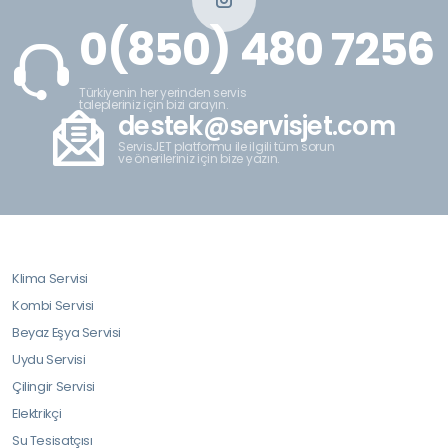
0(850) 480 7256
Türkiyenin her yerinden servis
talepleriniz için bizi arayın.
destek@servisjet.com
ServisJET platformu ile ilgili tüm sorun
ve önerileriniz için bize yazın.
Klima Servisi
Kombi Servisi
Beyaz Eşya Servisi
Uydu Servisi
Çilingir Servisi
Elektrikçi
Su Tesisatçısı