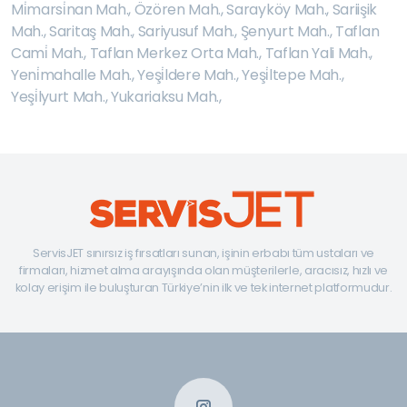
Mi̇marsi̇nan Mah.
,
Özören Mah.
,
Sarayköy Mah.
,
Sariişik
Mah.
,
Saritaş Mah.
,
Sariyusuf Mah.
,
Şenyurt Mah.
,
Taflan
Cami̇ Mah.
,
Taflan Merkez Orta Mah.
,
Taflan Yali Mah.
,
Yeni̇mahalle Mah.
,
Yeşi̇ldere Mah.
,
Yeşi̇ltepe Mah.
,
Yeşi̇lyurt Mah.
,
Yukariaksu Mah.
,
ServisJET sınırsız iş fırsatları sunan, işinin erbabı tüm ustaları ve
firmaları, hizmet alma arayışında olan müşterilerle, aracısız, hızlı ve
kolay erişim ile buluşturan Türkiye’nin ilk ve tek internet platformudur.