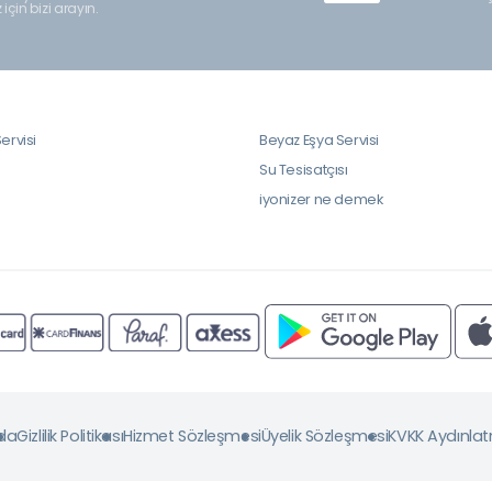
z için bizi arayın.
ervisi
Beyaz Eşya Servisi
i
Su Tesisatçısı
iyonizer ne demek
da
Gizlilik Politikası
Hizmet Sözleşmesi
Üyelik Sözleşmesi
KVKK Aydınla