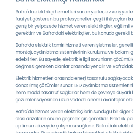
Bafra'da elektrikçi hizmetleri sunan yerler, ev ve iş yerle
faaliyet gösteren bu profesyoneller, çeşitli ihtiyaçları k
geniş bir yelpazede hizmet veren elektrikçiler, eğitimli ve
gerektirir ve Bafra’daki elektrikçiler, bu konuda gerekli 
Bafra’da elektrik tamiri hizmeti veren işletmeler, genelli
montajı, aydınlatma sistemlerinin kurulumu ve bakımı gi
edebilirler. Bu sayede, elektrikle ilgili sorunların çözü
değmesi gereken alanlar arasında yer alır ve Bafra'daki
Elektrik hizmetleri arasında enerji tasarrufu sağlayacak ç
donatılmış çözümler sunar. LED aydınlatma sistemlerinin k
hem maddi tasarruf sağlarlar hem de çevreye duyarlı bir y
çözümler sayesinde uzun vadede önemli avantajlar elde 
Bafra'da hizmet veren elektrikçilerin sunduğu bir diğer ö
olası arızaların önüne geçmek için gereklidir. Elektrik 
optimum düzeyde çalışması sağlanır. Bafra'daki elektrikç
temin eder. Bu periyodik bakım hizmetleri, elektrik sis