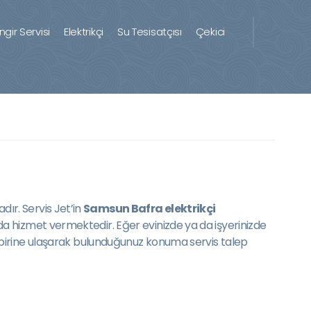
ingir Servisi
Elektrikçi
Su Tesisatçısı
Çekici
dır. Servis Jet’in
Samsun Bafra elektrikçi
nuda hizmet vermektedir. Eğer evinizde ya da işyerinizde
birine ulaşarak bulunduğunuz konuma servis talep