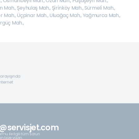
.
,
Osmanbeyli̇ Mah.
,
Ozan Mah.
,
Paşaşeyh Mah.
,
n Mah.
,
Şeyhulaş Mah.
,
Şi̇ri̇nköy Mah.
,
Sürmeli̇ Mah.
,
r Mah.
,
Üçpinar Mah.
,
Uluağaç Mah.
,
Yağmurca Mah.
,
rgüç Mah.
,
a arayışında
internet
@servisjet.com
rmu ile ilgili tüm sorun
çin bize yazın.