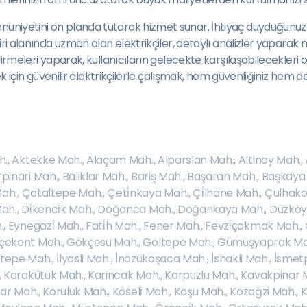
nuniyetini ön planda tutarak hizmet sunar. İhtiyaç duyduğunuz a
r biri alanında uzman olan elektrikçiler, detaylı analizler yapar
ndirmeleri yaparak, kullanıcıların gelecekte karşılaşabilecekleri o
özmek için güvenilir elektrikçilerle çalışmak, hem güvenliğiniz hem
h.
,
Aktekke Mah.
,
Alaçam Mah.
,
Alparslan Mah.
,
Altinay Mah.
,
rpinari Mah.
,
Baliklar Mah.
,
Bariş Mah.
,
Başaran Mah.
,
Başkaya
ah.
,
Çataltepe Mah.
,
Çeti̇nkaya Mah.
,
Çi̇lhane Mah.
,
Çulhako
Mah.
,
Di̇kenci̇k Mah.
,
Doğanca Mah.
,
Doğankaya Mah.
,
Düzköy
.
,
Eynegazi̇ Mah.
,
Fati̇h Mah.
,
Fener Mah.
,
Fevzi̇çakmak Mah.
,
çekent Mah.
,
Gökçesu Mah.
,
Göltepe Mah.
,
Gümüşyaprak Ma
i̇ztepe Mah.
,
İ̇lyasli Mah.
,
İ̇nözükoşaca Mah.
,
İ̇shakli Mah.
,
İ̇smet
,
Karakütük Mah.
,
Karincak Mah.
,
Karpuzlu Mah.
,
Kavakpinar 
ar Mah.
,
Koruluk Mah.
,
Köseli̇ Mah.
,
Koşu Mah.
,
Kozağzi Mah.
,
K