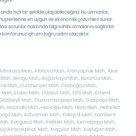
nda hızlı bir şekilde ulaşabileceğiniz bu uzmanlar,
ak müşterilerine en uygun ve ekonomik çözümleri sunar.
lası sorunlar hakkında bilgi sahibi olmalarını sağlarlar.
 de konforunuz için en doğru adım olacaktır.
Altinkaya Mah.
,
Altinova Mah.
,
Altinyaprak Mah.
,
Asar
 Mah.
,
Bengü Mah.
,
Boğazkaya Mah.
,
Burunca Mah.
,
ca Mah.
,
Cumhuri̇yet Mah.
,
Darboğaz Mah.
,
 Mah.
,
Elalan Mah.
,
Eldavut Mah.
,
Eli̇fli̇ Mah.
,
Emenli̇
Gazi̇beyli̇ Mah.
,
Gazi̇osmanpaşa Mah.
,
Gazi̇paşa Mah.
,
h.
,
Hacinabi̇ Mah.
,
Hacioğlu Mah.
,
Hariz Mah.
,
Hidirellez
paşa Mah.
,
Kahraman Mah.
,
Kalaycili Mah.
,
Kamberli̇
Mah.
,
Kaygusuz Mah.
,
Keli̇kler Mah.
,
Kemalpaşa Mah.
,
üçükkavakpinar Mah.
,
Kuşçular Mah.
,
Kuşluğan Mah.
,