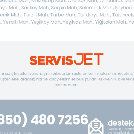
Mevlana Mah.
,
Müstecep Mah.
,
Örenci̇k Mah.
,
Ortadurak Mah
kaya Mah.
,
Sariköy Mah.
,
Sarpin Mah.
,
Selemeli̇k Mah.
,
Şeyhöre
eci̇k Mah.
,
Terzi̇li̇ Mah.
,
Türbe Mah.
,
Türkköyü Mah.
,
Tütüncüle
.
,
Yeralti Mah.
,
Yeşi̇lköy Mah.
,
Yeşi̇lyazi Mah.
,
Yi̇ği̇talan Mah.
,
Yö
ınırsız iş fırsatları sunan, işinin erbabı tüm ustaları ve firmaları, hizmet alm
şterilerle, aracısız, hızlı ve kolay erişim ile buluşturan Türkiye’nin ilk ve tek 
platformudur.
850) 480 7256
destek
ServisJET platfo
ve önerileriniz i
 her yerinden servis