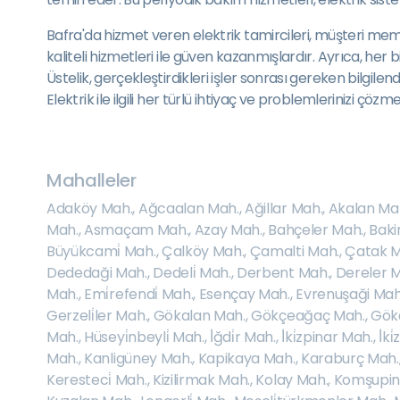
Bafra'da hizmet veren elektrik tamircileri, müşteri mem
kaliteli hizmetleri ile güven kazanmışlardır. Ayrıca, he
Üstelik, gerçekleştirdikleri işler sonrası gereken bilgile
Elektrik ile ilgili her türlü ihtiyaç ve problemlerinizi ç
Mahalleler
Adaköy Mah.
,
Ağcaalan Mah.
,
Ağillar Mah.
,
Akalan Ma
Mah.
,
Asmaçam Mah.
,
Azay Mah.
,
Bahçeler Mah.
,
Baki
Büyükcami̇ Mah.
,
Çalköy Mah.
,
Çamalti Mah.
,
Çatak M
Dededaği Mah.
,
Dedeli̇ Mah.
,
Derbent Mah.
,
Dereler 
Mah.
,
Emi̇refendi̇ Mah.
,
Esençay Mah.
,
Evrenuşaği Mah
Gerzeli̇ler Mah.
,
Gökalan Mah.
,
Gökçeağaç Mah.
,
Gök
Mah.
,
Hüseyi̇nbeyli̇ Mah.
,
İ̇ğdi̇r Mah.
,
İ̇ki̇zpinar Mah.
,
İ̇k
Mah.
,
Kanligüney Mah.
,
Kapikaya Mah.
,
Karaburç Mah.
Keresteci̇ Mah.
,
Kizilirmak Mah.
,
Kolay Mah.
,
Komşupin