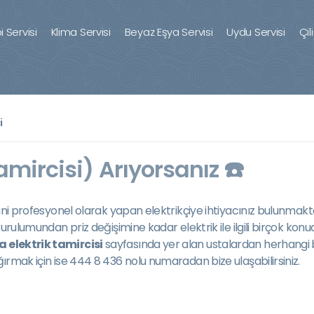
 Servisi
Klima Servisi
Beyaz Eşya Servisi
Uydu Servisi
Çil
i
Tamircisi) Arıyorsanız ☎️
işini profesyonel olarak yapan elektrikçiye ihtiyacınız bulunmakta
n kurulumundan priz değişimine kadar elektrik ile ilgili birçok ko
 elektrik tamircisi
sayfasında yer alan ustalardan herhangi 
ğırmak için ise 444 8 436 nolu numaradan bize ulaşabilirsiniz.