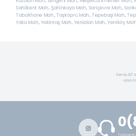
Kuzalan Mah.
,
Lengerli̇ Mah.
,
Meşeli̇türkmenler Mah.
,
Sahi̇lkent Mah.
,
Şahi̇nkaya Mah.
,
Sariçevre Mah.
,
Sari
Tabakhane Mah.
,
Taşköprü Mah.
,
Tepebaşi Mah.
,
Tep
Yaka Mah.
,
Yakintaş Mah.
,
Yeni̇alan Mah.
,
Yeni̇köy Mah
ServisJET s
olan mü
0(
Türkiyenin