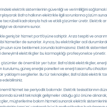
rindeki elektrik sistemlerinin güvenliği ve verimliliğini sağlamak
arşılayarak Bafra halkının elektrikle ilgili sorunlarına çözüm sun
 tecrübeli kadrolarıyla hızlı ve etkili çözümler üretir. Elektrik ar
bilgiyi ve donanımı sunar.
kle geniş bir hizmet portföyüne sahiptir. Arıza tespiti ve onarımı
bi hizmetler de sunarlar. Ayrıca, bu elektrikçiler acil durumla
mü için uzun süre beklemek zorunda kalmazsınız. Elektrik sistemler
 deneyimli elektrikçiler bu karmaşıklığı profesyonelce yönetir.
özümler de önemli bir yer tutar. Bafra'daki elektrikçiler, enerji 
urulumu, güneş enerjisi panelleri ve enerji tasarruflu cihazların
aklaşım sergilerler. Bu tür teknolojiler, Bafra'daki elektrik tam
edebilirsiniz.
nemli hizmet ise periyodik bakımdır. Elektrik tesisatlarının düze
pazarında sürekli teknolojik gelişmeler olduğu göz önüne alınara
iler, müşterilerine bakım hizmeti sunarak elektrik sistemlerini
temlerinizin ömrünü uzatarak büyük maliyetlerden kurtulmanızı 