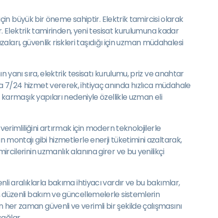
 için büyük bir öneme sahiptir. Elektrik tamircisi olarak
ar. Elektrik tamirinden, yeni tesisat kurulumuna kadar
ızaları, güvenlik riskleri taşıdığı için uzman müdahalesi
n yanı sıra, elektrik tesisatı kurulumu, priz ve anahtar
rda 7/24 hizmet vererek, ihtiyaç anında hızlıca müdahale
i karmaşık yapıları nedeniyle özellikle uzman eli
verimliliğini artırmak için modern teknolojilerle
 montajı gibi hizmetlerle enerji tüketimini azaltarak,
ircilerinin uzmanlık alanına girer ve bu yenilikçi
nli aralıklarla bakıma ihtiyacı vardır ve bu bakımlar,
k, düzenli bakım ve güncellemelerle sistemlerin
n her zaman güvenli ve verimli bir şekilde çalışmasını
sağlar.