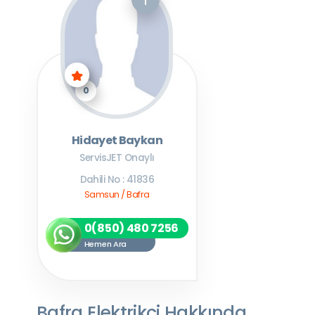
0
Hidayet Baykan
ServisJET Onaylı
Dahili No : 41836
Samsun / Bafra
0(850) 480 7256
Hemen Ara
Bafra Elektrikçi Hakkında