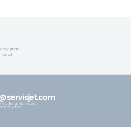
a arayışında
internet
@servisjet.com
rmu ile ilgili tüm sorun
çin bize yazın.