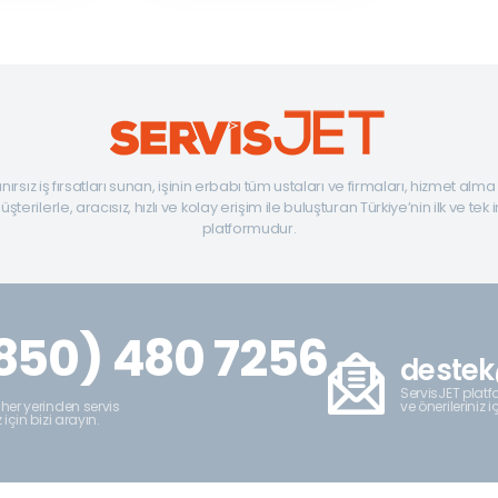
ınırsız iş fırsatları sunan, işinin erbabı tüm ustaları ve firmaları, hizmet alm
şterilerle, aracısız, hızlı ve kolay erişim ile buluşturan Türkiye’nin ilk ve tek 
platformudur.
850) 480 7256
destek
ServisJET platfo
ve önerileriniz i
 her yerinden servis
z için bizi arayın.