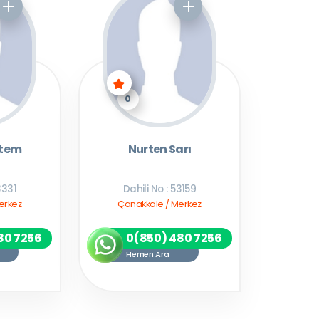
0
ntem
Nurten Sarı
3331
Dahili No : 53159
erkez
Çanakkale / Merkez
80 7256
0(850) 480 7256
Hemen Ara