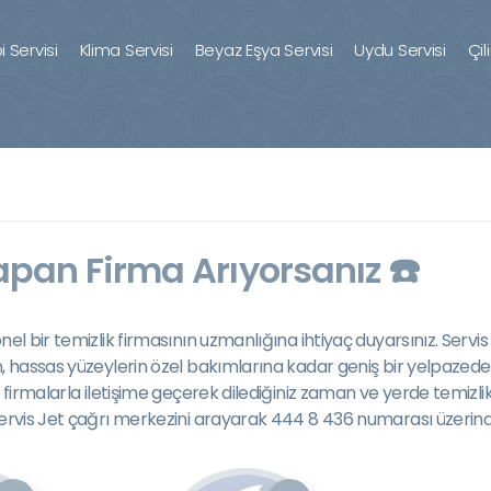
 Servisi
Klima Servisi
Beyaz Eşya Servisi
Uydu Servisi
Çil
apan Firma Arıyorsanız ☎️
el bir temizlik firmasının uzmanlığına ihtiyaç duyarsınız. Servis
n, hassas yüzeylerin özel bakımlarına kadar geniş bir yelpazede 
 firmalarla iletişime geçerek dilediğiniz zaman ve yerde temizlik
Servis Jet çağrı merkezini arayarak 444 8 436 numarası üzerinde