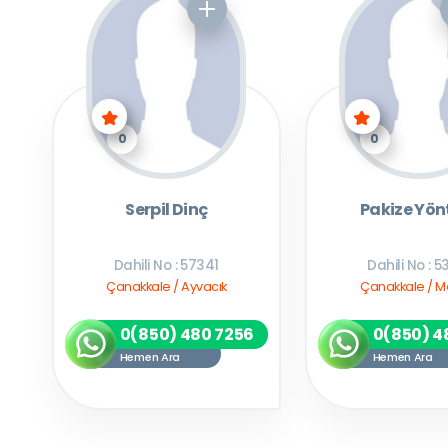
0
0
Serpil Dinç
Pakize Yö
Dahili No : 57341
Dahili No : 5
Çanakkale / Ayvacık
Çanakkale / M
0(850) 480 7256
0(850) 4
Hemen Ara
Hemen Ara