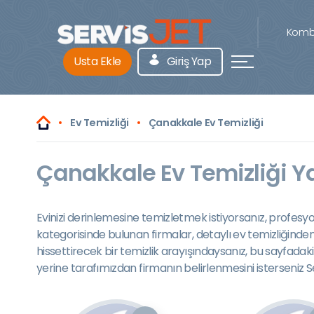
Kombi
Usta Ekle
Giriş Yap
Ev Temizliği
Çanakkale Ev Temizliği
Çanakkale Ev Temizliği Y
Evinizi derinlemesine temizletmek istiyorsanız, profesyon
kategorisinde bulunan firmalar, detaylı ev temizliğinde
hissettirecek bir temizlik arayışındaysanız, bu sayfadaki
yerine tarafımızdan firmanın belirlenmesini isterseniz 