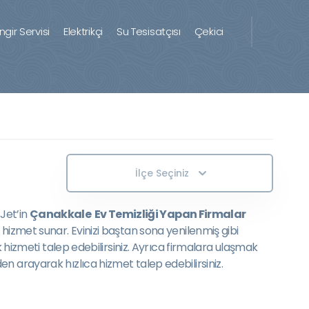
ingir Servisi
Elektrikçi
Su Tesisatçısı
Çekici
İlçe Seçiniz
 Jet’in
Çanakkale Ev Temizliği Yapan Firmalar
hizmet sunar. Evinizi baştan sona yenilenmiş gibi
 hizmeti talep edebilirsiniz. Ayrıca firmalara ulaşmak
n arayarak hızlıca hizmet talep edebilirsiniz.