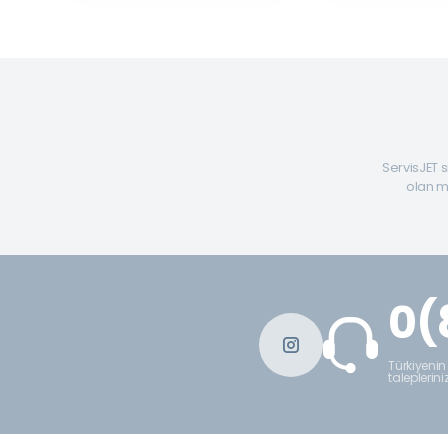
ServisJET s
olan mü
0(
Türkiyenin
taleplerini