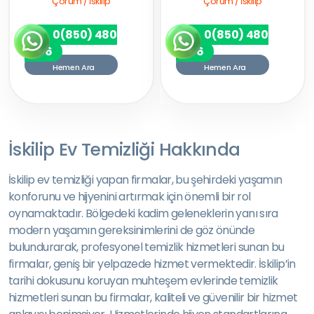
Çorum / İskilip
Çorum / İskilip
0(850) 480
0(850) 480
7256
7256
Hemen Ara
Hemen Ara
İskilip Ev Temizliği Hakkında
İskilip ev temizliği yapan firmalar, bu şehirdeki yaşamın
konforunu ve hijyenini artırmak için önemli bir rol
oynamaktadır. Bölgedeki kadim geleneklerin yanı sıra
modern yaşamın gereksinimlerini de göz önünde
bulundurarak, profesyonel temizlik hizmetleri sunan bu
firmalar, geniş bir yelpazede hizmet vermektedir. İskilip’in
tarihi dokusunu koruyan muhteşem evlerinde temizlik
hizmetleri sunan bu firmalar, kaliteli ve güvenilir bir hizmet