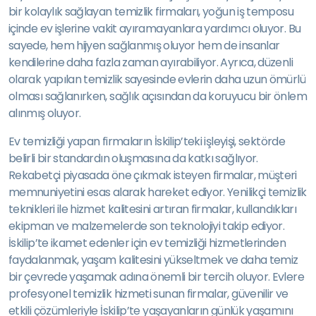
bir kolaylık sağlayan temizlik firmaları, yoğun iş temposu
içinde ev işlerine vakit ayıramayanlara yardımcı oluyor. Bu
sayede, hem hijyen sağlanmış oluyor hem de insanlar
kendilerine daha fazla zaman ayırabiliyor. Ayrıca, düzenli
olarak yapılan temizlik sayesinde evlerin daha uzun ömürlü
olması sağlanırken, sağlık açısından da koruyucu bir önlem
alınmış oluyor.
Ev temizliği yapan firmaların İskilip’teki işleyişi, sektörde
belirli bir standardın oluşmasına da katkı sağlıyor.
Rekabetçi piyasada öne çıkmak isteyen firmalar, müşteri
memnuniyetini esas alarak hareket ediyor. Yenilikçi temizlik
teknikleri ile hizmet kalitesini artıran firmalar, kullandıkları
ekipman ve malzemelerde son teknolojiyi takip ediyor.
İskilip’te ikamet edenler için ev temizliği hizmetlerinden
faydalanmak, yaşam kalitesini yükseltmek ve daha temiz
bir çevrede yaşamak adına önemli bir tercih oluyor. Evlere
profesyonel temizlik hizmeti sunan firmalar, güvenilir ve
etkili çözümleriyle İskilip’te yaşayanların günlük yaşamını