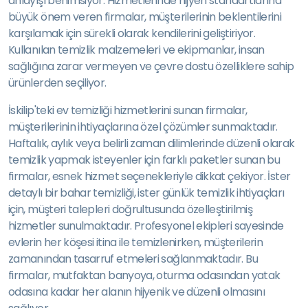
anlayışı benimsiyor. Hizmetlerinde hijyen standartlarına
büyük önem veren firmalar, müşterilerinin beklentilerini
karşılamak için sürekli olarak kendilerini geliştiriyor.
Kullanılan temizlik malzemeleri ve ekipmanlar, insan
sağlığına zarar vermeyen ve çevre dostu özelliklere sahip
ürünlerden seçiliyor.
İskilip'teki ev temizliği hizmetlerini sunan firmalar,
müşterilerinin ihtiyaçlarına özel çözümler sunmaktadır.
Haftalık, aylık veya belirli zaman dilimlerinde düzenli olarak
temizlik yapmak isteyenler için farklı paketler sunan bu
firmalar, esnek hizmet seçenekleriyle dikkat çekiyor. İster
detaylı bir bahar temizliği, ister günlük temizlik ihtiyaçları
için, müşteri talepleri doğrultusunda özelleştirilmiş
hizmetler sunulmaktadır. Profesyonel ekipleri sayesinde
evlerin her köşesi itina ile temizlenirken, müşterilerin
zamanından tasarruf etmeleri sağlanmaktadır. Bu
firmalar, mutfaktan banyoya, oturma odasından yatak
odasına kadar her alanın hijyenik ve düzenli olmasını