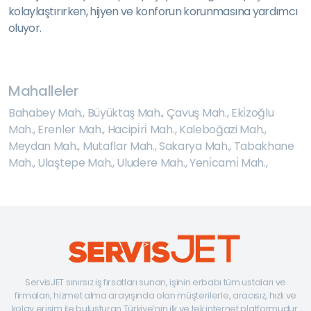
kolaylaştırırken, hijyen ve konforun korunmasına yardımcı
oluyor.
Mahalleler
Bahabey Mah.
,
Büyüktaş Mah.
,
Çavuş Mah.
,
Eki̇zoğlu
Mah.
,
Erenler Mah.
,
Hacipi̇ri̇ Mah.
,
Kaleboğazi Mah.
,
Meydan Mah.
,
Mutaflar Mah.
,
Sakarya Mah.
,
Tabakhane
Mah.
,
Ulaştepe Mah.
,
Uludere Mah.
,
Yeni̇cami̇ Mah.
,
ServisJET sınırsız iş fırsatları sunan, işinin erbabı tüm ustaları ve
firmaları, hizmet alma arayışında olan müşterilerle, aracısız, hızlı ve
kolay erişim ile buluşturan Türkiye’nin ilk ve tek internet platformudur.