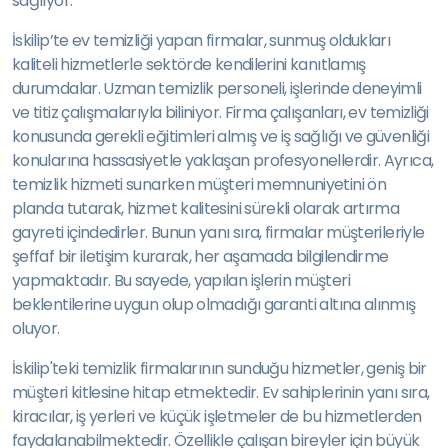
sağlıyor.
İskilip’te ev temizliği yapan firmalar, sunmuş oldukları
kaliteli hizmetlerle sektörde kendilerini kanıtlamış
durumdalar. Uzman temizlik personeli, işlerinde deneyimli
ve titiz çalışmalarıyla biliniyor. Firma çalışanları, ev temizliği
konusunda gerekli eğitimleri almış ve iş sağlığı ve güvenliği
konularına hassasiyetle yaklaşan profesyonellerdir. Ayrıca,
temizlik hizmeti sunarken müşteri memnuniyetini ön
planda tutarak, hizmet kalitesini sürekli olarak artırma
gayreti içindedirler. Bunun yanı sıra, firmalar müşterileriyle
şeffaf bir iletişim kurarak, her aşamada bilgilendirme
yapmaktadır. Bu sayede, yapılan işlerin müşteri
beklentilerine uygun olup olmadığı garanti altına alınmış
oluyor.
İskilip'teki temizlik firmalarının sunduğu hizmetler, geniş bir
müşteri kitlesine hitap etmektedir. Ev sahiplerinin yanı sıra,
kiracılar, iş yerleri ve küçük işletmeler de bu hizmetlerden
faydalanabilmektedir. Özellikle çalışan bireyler için büyük