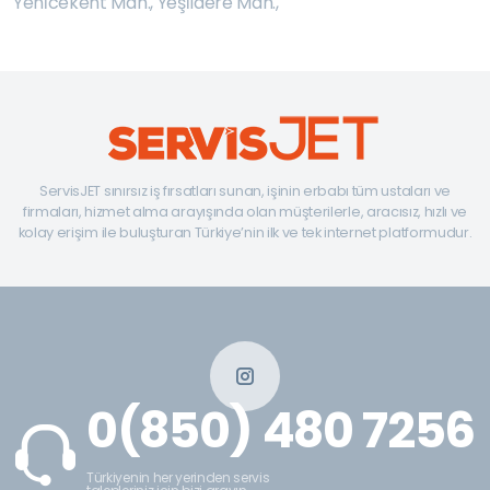
Yeni̇cekent Mah.
,
Yeşi̇ldere Mah.
,
ServisJET sınırsız iş fırsatları sunan, işinin erbabı tüm ustaları ve
firmaları, hizmet alma arayışında olan müşterilerle, aracısız, hızlı ve
kolay erişim ile buluşturan Türkiye’nin ilk ve tek internet platformudur.
0(850) 480 7256
Türkiyenin her yerinden servis