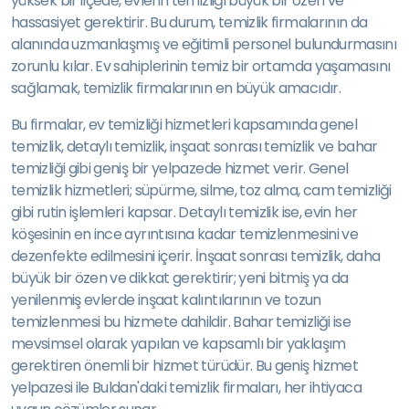
yüksek bir ilçede, evlerin temizliği büyük bir özen ve
hassasiyet gerektirir. Bu durum, temizlik firmalarının da
alanında uzmanlaşmış ve eğitimli personel bulundurmasını
zorunlu kılar. Ev sahiplerinin temiz bir ortamda yaşamasını
sağlamak, temizlik firmalarının en büyük amacıdır.
Bu firmalar, ev temizliği hizmetleri kapsamında genel
temizlik, detaylı temizlik, inşaat sonrası temizlik ve bahar
temizliği gibi geniş bir yelpazede hizmet verir. Genel
temizlik hizmetleri; süpürme, silme, toz alma, cam temizliği
gibi rutin işlemleri kapsar. Detaylı temizlik ise, evin her
köşesinin en ince ayrıntısına kadar temizlenmesini ve
dezenfekte edilmesini içerir. İnşaat sonrası temizlik, daha
büyük bir özen ve dikkat gerektirir; yeni bitmiş ya da
yenilenmiş evlerde inşaat kalıntılarının ve tozun
temizlenmesi bu hizmete dahildir. Bahar temizliği ise
mevsimsel olarak yapılan ve kapsamlı bir yaklaşım
gerektiren önemli bir hizmet türüdür. Bu geniş hizmet
yelpazesi ile Buldan'daki temizlik firmaları, her ihtiyaca