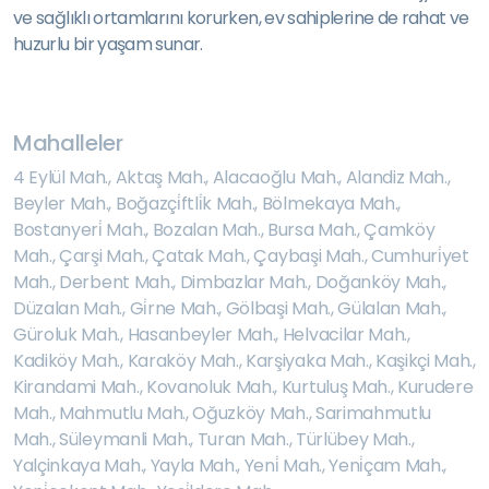
ve sağlıklı ortamlarını korurken, ev sahiplerine de rahat ve
huzurlu bir yaşam sunar.
Mahalleler
4 Eylül Mah.
,
Aktaş Mah.
,
Alacaoğlu Mah.
,
Alandiz Mah.
,
Beyler Mah.
,
Boğazçi̇ftli̇k Mah.
,
Bölmekaya Mah.
,
Bostanyeri̇ Mah.
,
Bozalan Mah.
,
Bursa Mah.
,
Çamköy
Mah.
,
Çarşi Mah.
,
Çatak Mah.
,
Çaybaşi Mah.
,
Cumhuri̇yet
Mah.
,
Derbent Mah.
,
Dimbazlar Mah.
,
Doğanköy Mah.
,
Düzalan Mah.
,
Gi̇rne Mah.
,
Gölbaşi Mah.
,
Gülalan Mah.
,
Güroluk Mah.
,
Hasanbeyler Mah.
,
Helvacilar Mah.
,
Kadiköy Mah.
,
Karaköy Mah.
,
Karşiyaka Mah.
,
Kaşikçi Mah.
,
Kirandami Mah.
,
Kovanoluk Mah.
,
Kurtuluş Mah.
,
Kurudere
Mah.
,
Mahmutlu Mah.
,
Oğuzköy Mah.
,
Sarimahmutlu
Mah.
,
Süleymanli Mah.
,
Turan Mah.
,
Türlübey Mah.
,
Yalçinkaya Mah.
,
Yayla Mah.
,
Yeni̇ Mah.
,
Yeni̇çam Mah.
,