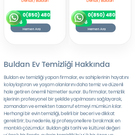
Denizli / Buldan
Denizli / Buldan
0(850) 480
0(850) 480
7256
7256
Hemen Ara
Hemen Ara
Buldan Ev Temizliği Hakkında
Buldan ev temizliği yapan firmalar, ev sahiplerinin hayatını
kolaylaştıran ve yaşam alanlarını daha temiz ve düzenli
hale getiren önemli hizmetler sunar. Bu firmalar, temizlik
işlerinin profesyonel bir şekilde yapılmasını sağlayarak,
zamandan ve emekten tasarruf etmeyi mümkün kılar.
Herhangi bir evin temizliği, belirli bir beceri ve dikkat
gerektirir; bu nedenle, işi profesyonellere bırakmak en
mantıklı çözümdür. Buldan gibi tarihi ve kültürel değeri