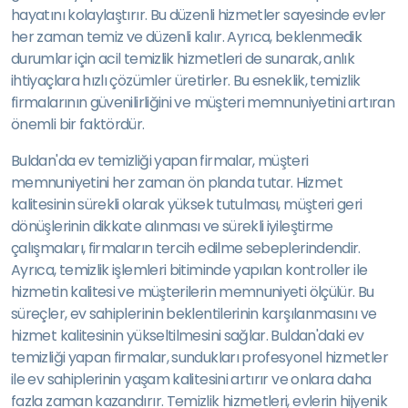
hayatını kolaylaştırır. Bu düzenli hizmetler sayesinde evler
her zaman temiz ve düzenli kalır. Ayrıca, beklenmedik
durumlar için acil temizlik hizmetleri de sunarak, anlık
ihtiyaçlara hızlı çözümler üretirler. Bu esneklik, temizlik
firmalarının güvenilirliğini ve müşteri memnuniyetini artıran
önemli bir faktördür.
Buldan'da ev temizliği yapan firmalar, müşteri
memnuniyetini her zaman ön planda tutar. Hizmet
kalitesinin sürekli olarak yüksek tutulması, müşteri geri
dönüşlerinin dikkate alınması ve sürekli iyileştirme
çalışmaları, firmaların tercih edilme sebeplerindendir.
Ayrıca, temizlik işlemleri bitiminde yapılan kontroller ile
hizmetin kalitesi ve müşterilerin memnuniyeti ölçülür. Bu
süreçler, ev sahiplerinin beklentilerinin karşılanmasını ve
hizmet kalitesinin yükseltilmesini sağlar. Buldan'daki ev
temizliği yapan firmalar, sundukları profesyonel hizmetler
ile ev sahiplerinin yaşam kalitesini artırır ve onlara daha
fazla zaman kazandırır. Temizlik hizmetleri, evlerin hijyenik