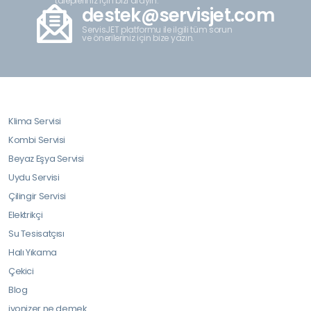
talepleriniz için bizi arayın.
destek@servisjet.com
ServisJET platformu ile ilgili tüm sorun
ve önerileriniz için bize yazın.
Klima Servisi
Kombi Servisi
Beyaz Eşya Servisi
Uydu Servisi
Çilingir Servisi
Elektrikçi
Su Tesisatçısı
Halı Yıkama
Çekici
Blog
iyonizer ne demek