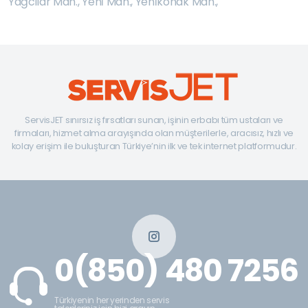
Yağcilar Mah.
,
Yeni̇ Mah.
,
Yeni̇konak Mah.
,
ServisJET sınırsız iş fırsatları sunan, işinin erbabı tüm ustaları ve
firmaları, hizmet alma arayışında olan müşterilerle, aracısız, hızlı ve
kolay erişim ile buluşturan Türkiye’nin ilk ve tek internet platformudur.
0(850) 480 7256
Türkiyenin her yerinden servis