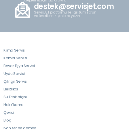
talepleriniz için bizi arayın.
destek@servisjet.com
ServisJET platformu ile ilgili tüm sorun
ve önerileriniz için bize yazın.
Klima Servisi
Kombi Servisi
Beyaz Eşya Servisi
Uydu Servisi
Çilingir Servisi
Elektrikçi
Su Tesisatçısı
Halı Yıkama
Çekici
Blog
iyonizer ne demek