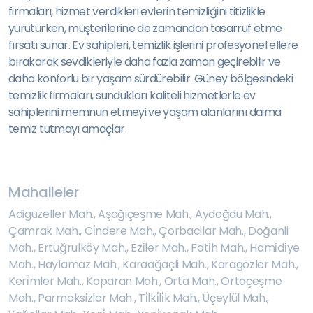
firmaları, hizmet verdikleri evlerin temizliğini titizlikle
yürütürken, müşterilerine de zamandan tasarruf etme
fırsatı sunar. Ev sahipleri, temizlik işlerini profesyonel ellere
bırakarak sevdikleriyle daha fazla zaman geçirebilir ve
daha konforlu bir yaşam sürdürebilir. Güney bölgesindeki
temizlik firmaları, sundukları kaliteli hizmetlerle ev
sahiplerini memnun etmeyi ve yaşam alanlarını daima
temiz tutmayı amaçlar.
Mahalleler
Adigüzeller Mah.
,
Aşağiçeşme Mah.
,
Aydoğdu Mah.
,
Çamrak Mah.
,
Ci̇ndere Mah.
,
Çorbacilar Mah.
,
Doğanli
Mah.
,
Ertuğrulköy Mah.
,
Ezi̇ler Mah.
,
Fati̇h Mah.
,
Hami̇di̇ye
Mah.
,
Haylamaz Mah.
,
Karaağaçli Mah.
,
Karagözler Mah.
,
Keri̇mler Mah.
,
Koparan Mah.
,
Orta Mah.
,
Ortaçeşme
Mah.
,
Parmaksizlar Mah.
,
Ti̇lki̇li̇k Mah.
,
Üçeylül Mah.
,