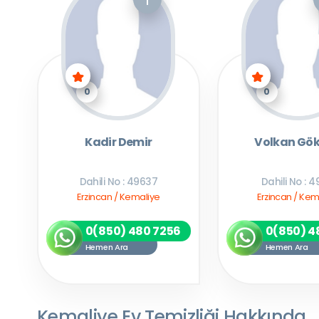
0
0
Kadir Demir
Volkan Gö
Dahili No : 49637
Dahili No : 4
Erzincan / Kemaliye
Erzincan / Kem
0(850) 480 7256
0(850) 4
Hemen Ara
Hemen Ara
Kemaliye Ev Temizliği Hakkında