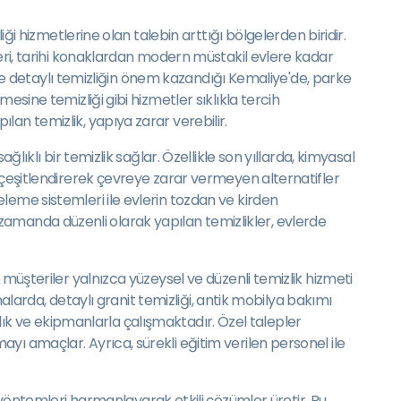
ği hizmetlerine olan talebin arttığı bölgelerden biridir.
leri, tarihi konaklardan modern müstakil evlere kadar
ikle detaylı temizliğin önem kazandığı Kemaliye'de, parke
esine temizliği gibi hizmetler sıklıkla tercih
an temizlik, yapıya zarar verebilir.
lıklı bir temizlik sağlar. Özellikle son yıllarda, kimyasal
i çeşitlendirerek çevreye zarar vermeyen alternatifler
leme sistemleri ile evlerin tozdan ve kirden
nı zamanda düzenli olarak yapılan temizlikler, evlerde
 müşteriler yalnızca yüzeysel ve düzenli temizlik hizmeti
nalarda, detaylı granit temizliği, antik mobilya bakımı
anlık ve ekipmanlarla çalışmaktadır. Özel talepler
yı amaçlar. Ayrıca, sürekli eğitim verilen personel ile
ntemleri harmanlayarak etkili çözümler üretir. Bu