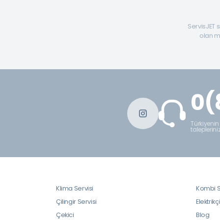
ServisJET s
olan mü
0(
Türkiyenin
taleplerini
Klima Servisi
Kombi S
Çilingir Servisi
Elektrikç
Çekici
Blog