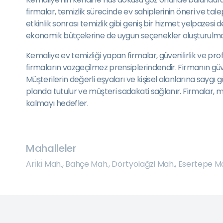
firmalar, temizlik sürecinde ev sahiplerinin öneri ve talep
etkinlik sonrası temizlik gibi geniş bir hizmet yelpazesi
ekonomik bütçelerine de uygun seçenekler oluşturulma
Kemaliye ev temizliği yapan firmalar, güvenilirlik ve pro
firmaların vazgeçilmez prensiplerindendir. Firmanın güveni
Müşterilerin değerli eşyaları ve kişisel alanlarına sayg
planda tutulur ve müşteri sadakati sağlanır. Firmalar, müş
kalmayı hedefler.
Mahalleler
Ari̇ki̇ Mah.
,
Bahçe Mah.
,
Dörtyolağzi Mah.
,
Esertepe M