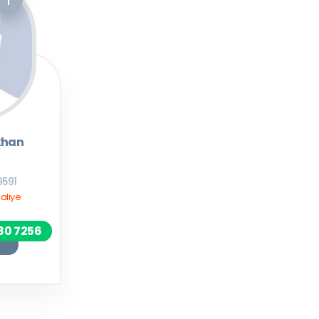
khan
9591
aliye
80 7256