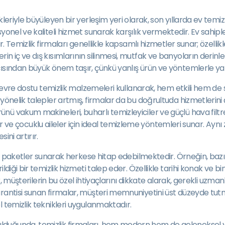
eriyle büyüleyen bir yerleşim yeri olarak, son yıllarda ev temizli
yonel ve kaliteli hizmet sunarak karşılık vermektedir. Ev sahip
ir. Temizlik firmaları genellikle kapsamlı hizmetler sunar; özell
 iç ve dış kısımlarının silinmesi, mutfak ve banyoların derinlem
ısından büyük önem taşır, çünkü yanlış ürün ve yöntemlerle yapıl
çevre dostu temizlik malzemeleri kullanarak, hem etkili hem de sağ
 yönelik talepler artmış, firmalar da bu doğrultuda hizmetlerin
ü vakum makineleri, buharlı temizleyiciler ve güçlü hava filtre
eyler ve çocuklu aileler için ideal temizleme yöntemleri sunar. Ay
ini artırır.
zel paketler sunarak herkese hitap edebilmektedir. Örneğin, bazı
diği bir temizlik hizmeti talep eder. Özellikle tarihi konak ve bi
ar, müşterilerin bu özel ihtiyaçlarını dikkate alarak, gerekli uzm
rantisi sunan firmalar, müşteri memnuniyetini üst düzeyde tutma
 temizlik teknikleri uygulanmaktadır.
duğunda, temizlik firmaları, hem modern hem de geleneksel yö