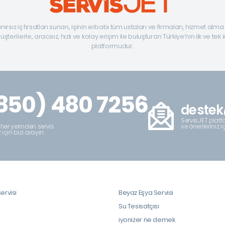
ınırsız iş fırsatları sunan, işinin erbabı tüm ustaları ve firmaları, hizmet alm
şterilerle, aracısız, hızlı ve kolay erişim ile buluşturan Türkiye’nin ilk ve tek 
platformudur.
850) 480 7256
destek
ServisJET platfo
ve önerileriniz i
 her yerinden servis
z için bizi arayın.
ervisi
Beyaz Eşya Servisi
i
Su Tesisatçısı
iyonizer ne demek