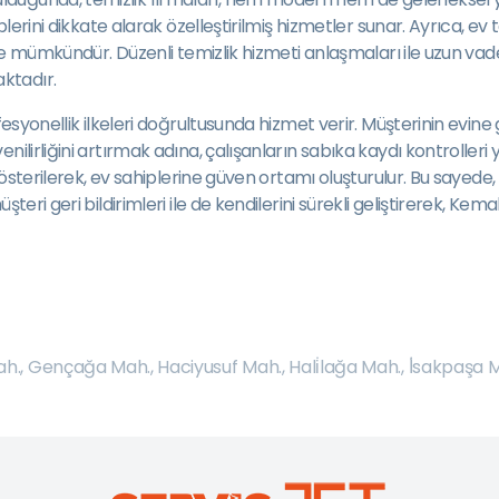
lerini dikkate alarak özelleştirilmiş hizmetler sunar. Ayrıca, ev te
 de mümkündür. Düzenli temizlik hizmeti anlaşmaları ile uzun vadel
ktadır.
fesyonellik ilkeleri doğrultusunda hizmet verir. Müşterinin evin
lirliğini artırmak adına, çalışanların sabıka kaydı kontrolleri yap
ı gösterilerek, ev sahiplerine güven ortamı oluşturulur. Bu saye
teri geri bildirimleri ile de kendilerini sürekli geliştirerek, Ke
ah.
,
Gençağa Mah.
,
Haciyusuf Mah.
,
Hali̇lağa Mah.
,
İ̇sakpaşa 