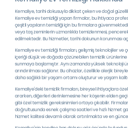
Kemaliye, tarihi dokusuyla dikkat çeken ve doğal güzellikl
Kemaliye ev temizliği yapan firmalar, bu ihtiyaca profes
çeşitli yapıların temizliği için bu firmalara güvenmekted
veya taş zeminlerin uzmanlıkla temizlenmesi, pencerelerin
edilmektedir. Bu hizmetler, tarihi dokunun korunması aç
Kemaliye ev temizliği firmaları, gelişmiş teknolojiler ve 
içeriği düşük ve doğada çözünebilen temizlik ürünlerine
sunmaya başlamıştır. Aynı zamanda yüksek teknoloji ürün
arındırılması sağlanır. Bu cihazlar, özellikle alerjik bir
daha sağlıklı bir yaşam ortamı oluşturur ve yaşam kalites
Kemaliye'deki temizlik firmaları, bireysel ihtiyaçlara ö
ararken, diğerleri derinlemesine her köşenin elden geçiril
gibi özel temizlik gereksinimleri ortaya çıkabilir. Firmal
doğrultusunda esnek çalışma saatleri ve hızlı hizmet ga
hizmet kalitesi devamlı olarak artırılmakta ve en güncel
Kemaliye'nin kendine has dokusu göz önünde bulundurul