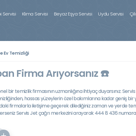
 Servisi
Klima Servisi
Beyaz Eşya Servisi
Uydu Servisi
Çil
 Ev Temizliği
an Firma Arıyorsanız ☎️
el bir temizlik firmasının uzmanlığına ihtiyaç duyarsınız. Servis
mizliğinden, hassas yüzeylerin özel bakımlarına kadar geniş bir
daki firmalarla iletişime geçerek dilediğiniz zaman ve yerde temi
erseniz Servis Jet çağrı merkezini arayarak 444 8 436 numarası