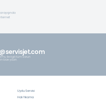
a arayışında
internet
@servisjet.com
rmu ile ilgili tüm sorun
çin bize yazın.
Uydu Servisi
Halı Yıkama