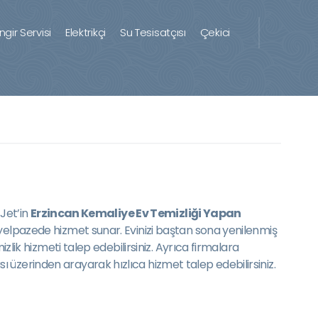
ingir Servisi
Elektrikçi
Su Tesisatçısı
Çekici
 Jet’in
Erzincan Kemaliye Ev Temizliği Yapan
 yelpazede hizmet sunar. Evinizi baştan sona yenilenmiş
zlik hizmeti talep edebilirsiniz. Ayrıca firmalara
 üzerinden arayarak hızlıca hizmet talep edebilirsiniz.