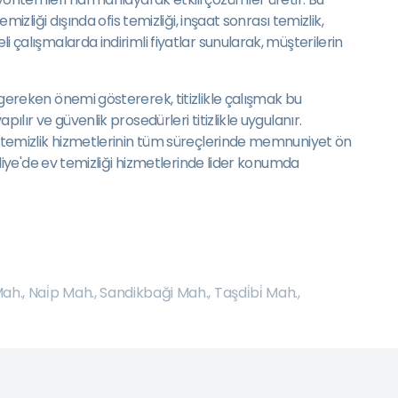
mizliği dışında ofis temizliği, inşaat sonrası temizlik,
i çalışmalarda indirimli fiyatlar sunularak, müşterilerin
e gereken önemi göstererek, titizlikle çalışmak bu
ılır ve güvenlik prosedürleri titizlikle uygulanır.
de, temizlik hizmetlerinin tüm süreçlerinde memnuniyet ön
maliye'de ev temizliği hizmetlerinde lider konumda
Mah.
,
Nai̇p Mah.
,
Sandikbaği Mah.
,
Taşdi̇bi̇ Mah.
,