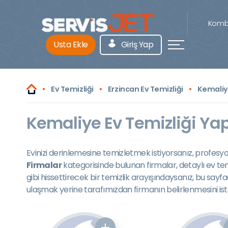
Kombi
Usta Ekle
Giriş Yap
Ev Temizliği
Erzincan Ev Temizliği
Kemaliye
Kemaliye Ev Temizliği Yap
Evinizi derinlemesine temizletmek istiyorsanız, profesyon
Firmalar
kategorisinde bulunan firmalar, detaylı ev te
gibi hissettirecek bir temizlik arayışındaysanız, bu sayfa
ulaşmak yerine tarafımızdan firmanın belirlenmesini ist