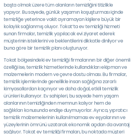
başta olmak üzere tüm alanların temizliğini titizlikle
yapıyor. Bu sayede, günlük yaşamın koşuşturması içinde
temizliğe yeterince vakit ayıramayan kişilere büyük bir
kolaylık sağlanmış oluyor. Tokat’ta ev temizliği hizmeti
sunan firmalar, temizlik yapılacak evi ziyaret ederek
müşterinin isteklerini ve beklentilerini dikkatle dinliyor ve
buna göre bir temizlik planı oluşturuyor.
Tokat bölgesindeki ev temizliği firmalarının bir diğer önemli
özelliği ise, temizlik hizmetlerinde kullandıkları ekipman ve
malzemelerin modern ve çevre dostu olması. Bu firmalar,
temizlik işlemlerinde genellikle insan sağlığına zararlı
kimyasallardan kaçınıyor ve daha doğal, etkili temizlik
ürünleri kullanıyor. Ev sahipleri, bu sayede hem yaşam
alanlarının temizliğinden memnun kalıyor hem de
sağlıkları konusunda endişe duymuyorlar. Ayrıca, yıpratıcı
temizlik malzemelerinin kullanılmaması ev eşyalarının ve
yüzeylerinin ömrünü uzatarak ekonomik açıdan da avantaj
sağlıyor. Tokat ev temizliği firmaları, bu noktada müşteri