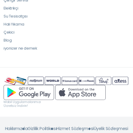
Çilingir Servisi
Elektrikçi
Su Tesisatçısı
Halı Yıkama
Çekici
Blog
iyonizer ne demek
Mobil Uygulamalarımızı
Ücretsiz İndirin!
Hakkımızda
Gizlilik Politikası
Hizmet Sözleşmesi
Üyelik Sözleşmesi