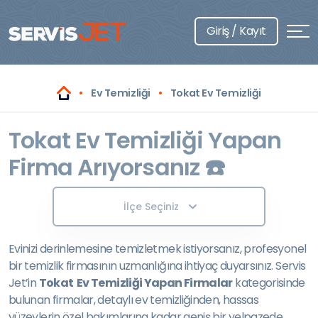
Giriş / Kayıt
Ev Temizliği
Tokat Ev Temizliği
Tokat Ev Temizliği Yapan
Firma Arıyorsanız ☎️
İlçe Seçiniz
Evinizi derinlemesine temizletmek istiyorsanız, profesyonel
bir temizlik firmasının uzmanlığına ihtiyaç duyarsınız. Servis
Jet’in
Tokat Ev Temizliği Yapan Firmalar
kategorisinde
bulunan firmalar, detaylı ev temizliğinden, hassas
yüzeylerin özel bakımlarına kadar geniş bir yelpazede