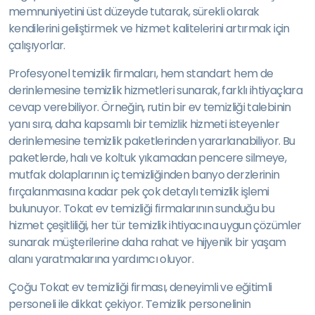
memnuniyetini üst düzeyde tutarak, sürekli olarak
kendilerini geliştirmek ve hizmet kalitelerini artırmak için
çalışıyorlar.
Profesyonel temizlik firmaları, hem standart hem de
derinlemesine temizlik hizmetleri sunarak, farklı ihtiyaçlara
cevap verebiliyor. Örneğin, rutin bir ev temizliği talebinin
yanı sıra, daha kapsamlı bir temizlik hizmeti isteyenler
derinlemesine temizlik paketlerinden yararlanabiliyor. Bu
paketlerde, halı ve koltuk yıkamadan pencere silmeye,
mutfak dolaplarının iç temizliğinden banyo derzlerinin
fırçalanmasına kadar pek çok detaylı temizlik işlemi
bulunuyor. Tokat ev temizliği firmalarının sunduğu bu
hizmet çeşitliliği, her tür temizlik ihtiyacına uygun çözümler
sunarak müşterilerine daha rahat ve hijyenik bir yaşam
alanı yaratmalarına yardımcı oluyor.
Çoğu Tokat ev temizliği firması, deneyimli ve eğitimli
personeli ile dikkat çekiyor. Temizlik personelinin