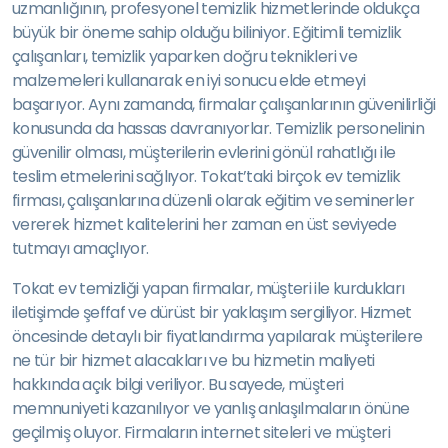
uzmanlığının, profesyonel temizlik hizmetlerinde oldukça
büyük bir öneme sahip olduğu biliniyor. Eğitimli temizlik
çalışanları, temizlik yaparken doğru teknikleri ve
malzemeleri kullanarak en iyi sonucu elde etmeyi
başarıyor. Aynı zamanda, firmalar çalışanlarının güvenilirliği
konusunda da hassas davranıyorlar. Temizlik personelinin
güvenilir olması, müşterilerin evlerini gönül rahatlığı ile
teslim etmelerini sağlıyor. Tokat’taki birçok ev temizlik
firması, çalışanlarına düzenli olarak eğitim ve seminerler
vererek hizmet kalitelerini her zaman en üst seviyede
tutmayı amaçlıyor.
Tokat ev temizliği yapan firmalar, müşteri ile kurdukları
iletişimde şeffaf ve dürüst bir yaklaşım sergiliyor. Hizmet
öncesinde detaylı bir fiyatlandırma yapılarak müşterilere
ne tür bir hizmet alacakları ve bu hizmetin maliyeti
hakkında açık bilgi veriliyor. Bu sayede, müşteri
memnuniyeti kazanılıyor ve yanlış anlaşılmaların önüne
geçilmiş oluyor. Firmaların internet siteleri ve müşteri