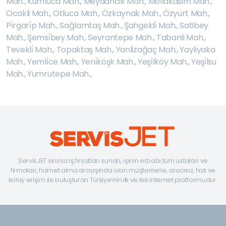
Mah.
,
Kumluca Mah.
,
Meydancik Mah.
,
Mollakasim Mah.
,
Ocakli Mah.
,
Otluca Mah.
,
Özkaynak Mah.
,
Özyurt Mah.
,
Pi̇rgari̇p Mah.
,
Sağlamtaş Mah.
,
Şahgeldi̇ Mah.
,
Satibey
Mah.
,
Şemsi̇bey Mah.
,
Seyrantepe Mah.
,
Tabanli Mah.
,
Tevekli̇ Mah.
,
Topaktaş Mah.
,
Yanlizağaç Mah.
,
Yayliyaka
Mah.
,
Yemli̇ce Mah.
,
Yeni̇köşk Mah.
,
Yeşi̇lköy Mah.
,
Yeşi̇lsu
Mah.
,
Yumrutepe Mah.
,
ServisJET sınırsız iş fırsatları sunan, işinin erbabı tüm ustaları ve
firmaları, hizmet alma arayışında olan müşterilerle, aracısız, hızlı ve
kolay erişim ile buluşturan Türkiye’nin ilk ve tek internet platformudur.