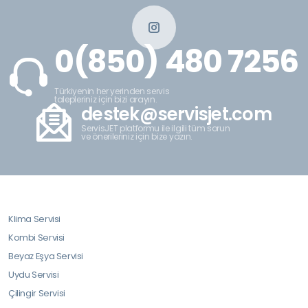
0(850) 480 7256
Türkiyenin her yerinden servis
talepleriniz için bizi arayın.
destek@servisjet.com
ServisJET platformu ile ilgili tüm sorun
ve önerileriniz için bize yazın.
Klima Servisi
Kombi Servisi
Beyaz Eşya Servisi
Uydu Servisi
Çilingir Servisi