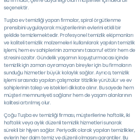
Bu firmalar, çevre duyarlılığı olan müşteriler için ideal bir
seçenektir.
Tuşba ev temizliği yapan firmalar, spiral örgütlenme
prensibini uygulayarak müşterilerinin evlerini etkili bir
şekilde temizlemektedir. Profesyonel temizlik ekipmanları
ve kaliteli temizlik malzemeleri kullanılarak yapılan temizlik
işlemi, hem ev sahiplerinin zamanını tasarruf ettirir hem de
stresini azaltır. Gündelik yaşamın koşuşturmacası içinde
temizlik için zaman ayıramayan bireyler için bu firmaların
sunduğu hizmetler büyük kolaylık sağlar. Ayrıca, temizlik
işlemi sırasında yapılan çalışmalar titizlikle yürütülür ve ev
sahiplerinin talep ve istekleri dikkate alınır. Bu sayede hem
müşteri memnuniyeti sağlanır hem de yaşam alanlarının
kalitesi artırılmış olur.
Çoğu Tuşba ev temizliği firması, müşterilerine haftalık, iki
haftalık veya aylık düzenli temizlik hizmetleri sunarak
sürekli bir hijyen sağlar. Periyodik olarak yapılan temizlikler,
evlerin her daim temiz ve düzenli olmasını garantiler. Bu