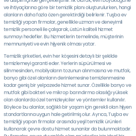
ve disiplin içinde gerçekleştirilir. İlk olarak, evin büyüklüğüne
ve ihtiyaçlarına göre bir temizlik planı oluşturulurken, hangi
alanların daha fazla özen gerektirdiği belirlenir. Tuşba ev
temizliği yapan firmalar, genellikle uzman ve deneyimli
temizlik personeli ile çalışarak, üstün kaliteli hizmet
sunmayı hedefler. Bu hizmetlerin temelinde, müşterinin
memnuniyeti ve evin hijyenik olması yatar.
Temizlik şirketleri, evin her köşesini detaylı bir şekilde
temizlemeyi garanti eder. Yerlerin süpürülmesi ve
silinmesinden, mobilyaların tozunun alınmasına ve mutfak,
banyo gibi özel alanların derinlemesine temizlenmesine
kadar geniş bir yelpazede hizmet sunar. Özellikle banyo ve
mutfak gibi bakteri ve mikrop barındırma olasılığı yüksek
olan alanlarda özel temizleyiciler ve yöntemler kullanılır.
Böylece bu alanlar, sağlıklı bir yaşam için gerekli olan hijyen
standartlarına uygun hale getirilmiş olur. Ayrıca, Tuşba ev
temizliği yapan firmalar arasında yeşil temizlik ürünleri
kullanarak çevre dostu hizmet sunanlar da bulunmaktadır.