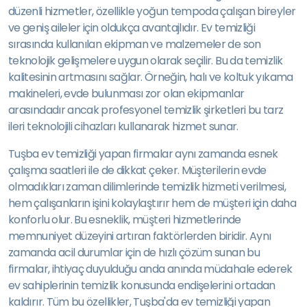
düzenli hizmetler, özellikle yoğun tempoda çalışan bireyler
ve geniş aileler için oldukça avantajlıdır. Ev temizliği
sırasında kullanılan ekipman ve malzemeler de son
teknolojik gelişmelere uygun olarak seçilir. Bu da temizlik
kalitesinin artmasını sağlar. Örneğin, halı ve koltuk yıkama
makineleri, evde bulunması zor olan ekipmanlar
arasındadır ancak profesyonel temizlik şirketleri bu tarz
ileri teknolojili cihazları kullanarak hizmet sunar.
Tuşba ev temizliği yapan firmalar aynı zamanda esnek
çalışma saatleri ile de dikkat çeker. Müşterilerin evde
olmadıkları zaman dilimlerinde temizlik hizmeti verilmesi,
hem çalışanların işini kolaylaştırır hem de müşteri için daha
konforlu olur. Bu esneklik, müşteri hizmetlerinde
memnuniyet düzeyini artıran faktörlerden biridir. Aynı
zamanda acil durumlar için de hızlı çözüm sunan bu
firmalar, ihtiyaç duyulduğu anda anında müdahale ederek
ev sahiplerinin temizlik konusunda endişelerini ortadan
kaldırır. Tüm bu özellikler, Tuşba'da ev temizliği yapan