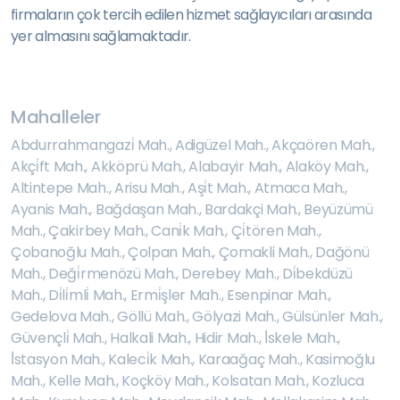
firmaların çok tercih edilen hizmet sağlayıcıları arasında
yer almasını sağlamaktadır.
Mahalleler
Abdurrahmangazi̇ Mah.
,
Adigüzel Mah.
,
Akçaören Mah.
,
Akçi̇ft Mah.
,
Akköprü Mah.
,
Alabayir Mah.
,
Alaköy Mah.
,
Altintepe Mah.
,
Arisu Mah.
,
Aşi̇t Mah.
,
Atmaca Mah.
,
Ayanis Mah.
,
Bağdaşan Mah.
,
Bardakçi Mah.
,
Beyüzümü
Mah.
,
Çakirbey Mah.
,
Cani̇k Mah.
,
Çi̇tören Mah.
,
Çobanoğlu Mah.
,
Çolpan Mah.
,
Çomakli Mah.
,
Dağönü
Mah.
,
Deği̇rmenözü Mah.
,
Derebey Mah.
,
Di̇bekdüzü
Mah.
,
Di̇li̇mli̇ Mah.
,
Ermi̇şler Mah.
,
Esenpinar Mah.
,
Gedelova Mah.
,
Göllü Mah.
,
Gölyazi Mah.
,
Gülsünler Mah.
,
Güvençli̇ Mah.
,
Halkali Mah.
,
Hidir Mah.
,
İ̇skele Mah.
,
İ̇stasyon Mah.
,
Kaleci̇k Mah.
,
Karaağaç Mah.
,
Kasimoğlu
Mah.
,
Kelle Mah.
,
Koçköy Mah.
,
Kolsatan Mah.
,
Kozluca