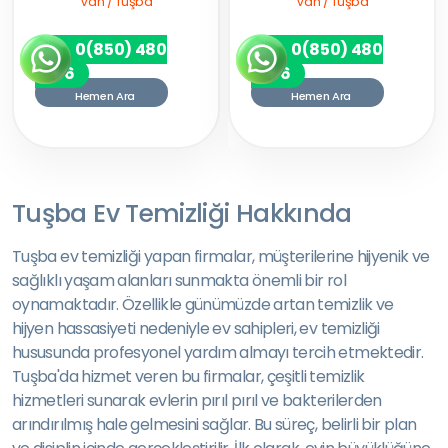
Van / Tuşba
Van / Tuşba
0(850) 480
0(850) 480
7256
7256
Hemen Ara
Hemen Ara
Tuşba Ev Temizliği Hakkında
Tuşba ev temizliği yapan firmalar, müşterilerine hijyenik ve
sağlıklı yaşam alanları sunmakta önemli bir rol
oynamaktadır. Özellikle günümüzde artan temizlik ve
hijyen hassasiyeti nedeniyle ev sahipleri, ev temizliği
hususunda profesyonel yardım almayı tercih etmektedir.
Tuşba'da hizmet veren bu firmalar, çeşitli temizlik
hizmetleri sunarak evlerin pırıl pırıl ve bakterilerden
arındırılmış hale gelmesini sağlar. Bu süreç, belirli bir plan