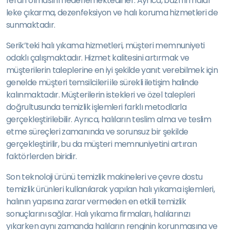
ferah olmasını hedeflemektedirler. Ayrıca, bazı firmalar
leke çıkarma, dezenfeksiyon ve halı koruma hizmetleri de
sunmaktadır.
Serik’teki halı yıkama hizmetleri, müşteri memnuniyeti
odaklı çalışmaktadır. Hizmet kalitesini artırmak ve
müşterilerin taleplerine en iyi şekilde yanıt verebilmek için
genelde müşteri temsilcileri ile sürekli iletişim halinde
kalınmaktadır. Müşterilerin istekleri ve özel talepleri
doğrultusunda temizlik işlemleri farklı metodlarla
gerçekleştirilebilir. Ayrıca, halıların teslim alma ve teslim
etme süreçleri zamanında ve sorunsuz bir şekilde
gerçekleştirilir, bu da müşteri memnuniyetini artıran
faktörlerden biridir.
Son teknoloji ürünü temizlik makineleri ve çevre dostu
temizlik ürünleri kullanılarak yapılan halı yıkama işlemleri,
halının yapısına zarar vermeden en etkili temizlik
sonuçlarını sağlar. Halı yıkama firmaları, halılarınızı
yıkarken aynı zamanda halıların renginin korunmasına ve