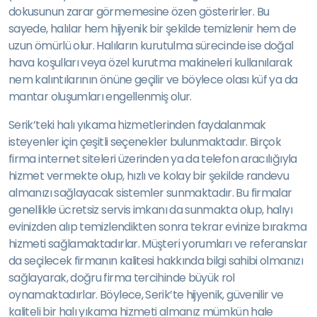
dokusunun zarar görmemesine özen gösterirler. Bu
sayede, halılar hem hijyenik bir şekilde temizlenir hem de
uzun ömürlü olur. Halıların kurutulma sürecinde ise doğal
hava koşulları veya özel kurutma makineleri kullanılarak
nem kalıntılarının önüne geçilir ve böylece olası küf ya da
mantar oluşumları engellenmiş olur.
Serik’teki halı yıkama hizmetlerinden faydalanmak
isteyenler için çeşitli seçenekler bulunmaktadır. Birçok
firma internet siteleri üzerinden ya da telefon aracılığıyla
hizmet vermekte olup, hızlı ve kolay bir şekilde randevu
almanızı sağlayacak sistemler sunmaktadır. Bu firmalar
genellikle ücretsiz servis imkanı da sunmakta olup, halıyı
evinizden alıp temizlendikten sonra tekrar evinize bırakma
hizmeti sağlamaktadırlar. Müşteri yorumları ve referanslar
da seçilecek firmanın kalitesi hakkında bilgi sahibi olmanızı
sağlayarak, doğru firma tercihinde büyük rol
oynamaktadırlar. Böylece, Serik’te hijyenik, güvenilir ve
kaliteli bir halı yıkama hizmeti almanız mümkün hale