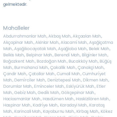
gelmektedir.
Mahalleler
Abdurrahmanlar Mah.
,
Akbaş Mah.
,
Akçaalan Mah.
,
Akçapinar Mah.
,
Akinlar Mah.
,
Alacami̇ Mah.
,
Aşağiçatma
Mah.
,
Aşağikocayatak Mah.
,
Aşağioba Mah.
,
Belek Mah.
,
Belkis Mah.
,
Belpinar Mah.
,
Berendi̇ Mah.
,
Bi̇lgi̇nler Mah.
,
Boğazkent Mah.
,
Bozdoğan Mah.
,
Bucakköy Mah.
,
Büğüş
Mah.
,
Burmahanci Mah.
,
Çakallik Mah.
,
Çanakçi Mah.
,
Çandir Mah.
,
Çatallar Mah.
,
Cumali Mah.
,
Cumhuri̇yet
Mah.
,
Demi̇rci̇ler Mah.
,
Deni̇ztepesi̇ Mah.
,
Di̇kmen Mah.
,
Dorumlar Mah.
,
Emi̇nceler Mah.
,
Eski̇yürük Mah.
,
Etler
Mah.
,
Gebi̇z Mah.
,
Gedi̇k Mah.
,
Gökçepinar Mah.
,
Haciosmanlar Mah.
,
Hasdümen Mah.
,
Haskizilören Mah.
,
Haspinar Mah.
,
Kadri̇ye Mah.
,
Karadayi Mah.
,
Karataş
Mah.
,
Karincali Mah.
,
Kayaburnu Mah.
,
Kirbaş Mah.
,
Kökez