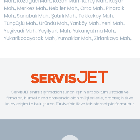
Mah.
,
Kozağaci Mah.
,
Kozan Mah.
,
Kürüş Mah.
,
Kuşlar
Mah.
,
Merkez Mah.
,
Nebi̇ler Mah.
,
Orta Mah.
,
Pinarcik
Mah.
,
Sariabali Mah.
,
Şatirli Mah.
,
Tekkeköy Mah.
,
Tüngüşlü Mah.
,
Üründü Mah.
,
Yanköy Mah.
,
Yeni̇ Mah.
,
Yeşi̇lvadi̇ Mah.
,
Yeşi̇lyurt Mah.
,
Yukariçatma Mah.
,
Yukarikocayatak Mah.
,
Yumaklar Mah.
,
Zirlankaya Mah.
,
ServisJET sınırsız iş fırsatları sunan, işinin erbabı tüm ustaları ve
firmaları, hizmet alma arayışında olan müşterilerle, aracısız, hızlı ve
kolay erişim ile buluşturan Türkiye’nin ilk ve tek internet platformudur.