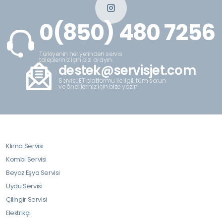
0(850) 480 7256
Türkiyenin her yerinden servis
talepleriniz için bizi arayın.
destek@servisjet.com
ServisJET platformu ile ilgili tüm sorun
ve önerileriniz için bize yazın.
Klima Servisi
Kombi Servisi
Beyaz Eşya Servisi
Uydu Servisi
Çilingir Servisi
Elektrikçi