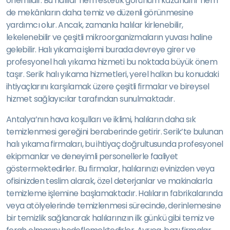
önemlidir. Bu halılar hem estetik görünüm kazandırır hem
de mekânların daha temiz ve düzenli görünmesine
yardımcı olur. Ancak, zamanla halılar kirlenebilir,
lekelenebilir ve çeşitli mikroorganizmaların yuvası haline
gelebilir. Halı yıkama işlemi burada devreye girer ve
profesyonel halı yıkama hizmeti bu noktada büyük önem
taşır. Serik halı yıkama hizmetleri, yerel halkın bu konudaki
ihtiyaçlarını karşılamak üzere çeşitli firmalar ve bireysel
hizmet sağlayıcılar tarafından sunulmaktadır.
Antalya’nın hava koşulları ve iklimi, halıların daha sık
temizlenmesi gereğini beraberinde getirir. Serik’te bulunan
halı yıkama firmaları, bu ihtiyaç doğrultusunda profesyonel
ekipmanlar ve deneyimli personellerle faaliyet
göstermektedirler. Bu firmalar, halılarınızı evinizden veya
ofisinizden teslim alarak, özel deterjanlar ve makinalarla
temizleme işlemine başlamaktadır. Halıların fabrikalarında
veya atölyelerinde temizlenmesi sürecinde, derinlemesine
bir temizlik sağlanarak halılarınızın ilk günkü gibi temiz ve