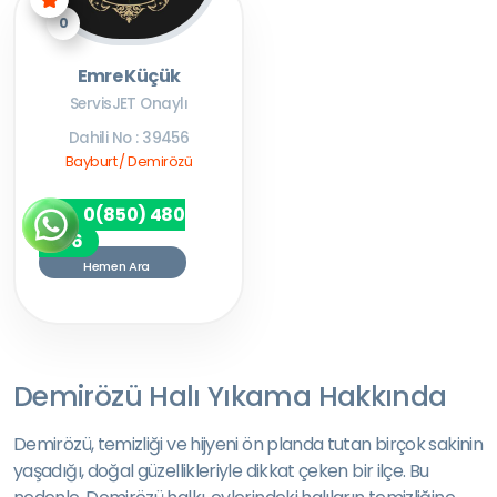
0
Emre Küçük
ServisJET Onaylı
Dahili No : 39456
Bayburt / Demirözü
0(850) 480
7256
Hemen Ara
Demirözü Halı Yıkama Hakkında
Demirözü, temizliği ve hijyeni ön planda tutan birçok sakinin
yaşadığı, doğal güzellikleriyle dikkat çeken bir ilçe. Bu