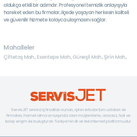
oldukça etkili bir adımdır. Profesyonel temizlik anlayışıyla
hareket eden bu firmalar, ilçede yaşayan herkesin kaliteli
ve güvenilir hizmete kolayca ulaşmasını sağlar.
Mahalleler
Çi̇ftetaş Mah.
,
Esentepe Mah.
,
Güneşli̇ Mah.
,
Şi̇ri̇n Mah.
,
ServisJET sınırsız iş fırsatları sunan, işinin erbabı tüm ustaları ve
firmaları, hizmet alma arayışında olan müşterilerle, aracısız, hızlı ve
kolay erişim ile buluşturan Türkiye’nin ilk ve tek internet platformudur.