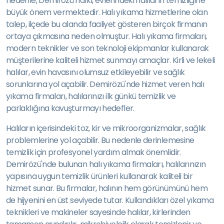
nedenle, Demirözü halkı, evlerindeki halıların temizliğine
büyük önem vermektedir. Halı yıkama hizmetlerine olan
talep, ilçede bu alanda faaliyet gösteren birçok firmanın
ortaya çıkmasına neden olmuştur. Halı yıkama firmaları,
modern teknikler ve son teknoloji ekipmanlar kullanarak
müşterilerine kaliteli hizmet sunmayı amaçlar. Kirli ve lekeli
halılar, evin havasını olumsuz etkileyebilir ve sağlık
sorunlarına yol açabilir. Demirözü'nde hizmet veren halı
yıkama firmaları, halılarınızı ilk günkü temizlik ve
parlaklığına kavuşturmayı hedefler.
Halıların içerisindeki toz, kir ve mikroorganizmalar, sağlık
problemlerine yol açabilir. Bu nedenle derinlemesine
temizlik için profesyonel yardım almak önemlidir.
Demirözü'nde bulunan halı yıkama firmaları, halılarınızın
yapısına uygun temizlik ürünleri kullanarak kaliteli bir
hizmet sunar. Bu firmalar, halının hem görünümünü hem
de hijyenini en üst seviyede tutar. Kullandıkları özel yıkama
teknikleri ve makineler sayesinde halılar, kirlerinden