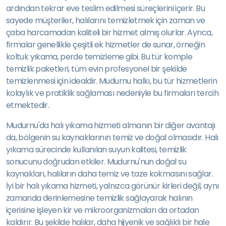
ardından tekrar eve teslim edilmesi süreçlerini içerir. Bu
sayede müşteriler, halılarını temizletmek için zaman ve
çaba harcamadan kaliteli bir hizmet almış olurlar. Ayrıca,
firmalar genellikle çeşitli ek hizmetler de sunar, örneğin
koltuk yıkama, perde temizleme gibi. Bu tür komple
temizlik paketleri, tüm evin profesyonel bir şekilde
temizlenmesi için idealdir. Mudurnu halkı, bu tür hizmetlerin
kolaylık ve pratiklik sağlaması nedeniyle bu firmaları tercih
etmektedir.
Mudurnu'da halı yıkama hizmeti almanın bir diğer avantajı
da, bölgenin su kaynaklarının temiz ve doğal olmasıdır. Halı
yıkama sürecinde kullanılan suyun kalitesi, temizlik
sonucunu doğrudan etkiler. Mudurnu'nun doğal su
kaynakları, halıların daha temiz ve taze kokmasını sağlar.
İyi bir halı yıkama hizmeti, yalnızca görünür kirleri değil, aynı
zamanda derinlemesine temizlik sağlayarak halının
içerisine işleyen kir ve mikroorganizmaları da ortadan
kaldırır. Bu şekilde halılar, daha hijyenik ve sağlıklı bir hale