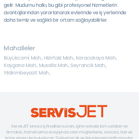
gelir. Mudurnu halkı, bu gibi profesyonel hizmetlerin
avantajlarından yararlanarak evlerinde ve iş yerlerinde
daha temiz ve sağlıklı bir ortam sağlayabilirler.
Mahalleler
Büyükcami̇ Mah.
,
Hizirfaki Mah.
,
Karacakaya Mah.
,
Kaygana Mah.
,
Musalla Mah.
,
Seyrancik Mah.
,
Yildirimbeyazit Mah.
,
ServisJET sınırsız iş fırsatları sunan, işinin erbabı tüm ustaları ve
firmaları, hizmet alma arayışında olan müşterilerle, aracısız, hızlı ve
kolay erişim ile buluşturan Türkiye’nin ilk ve tek internet platformudur.