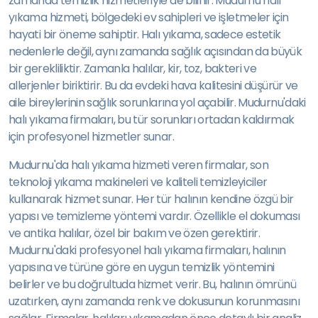
zamanda temizlik hizmetleriyle de bilinir. Mudurnu halı
yıkama hizmeti, bölgedeki ev sahipleri ve işletmeler için
hayati bir öneme sahiptir. Halı yıkama, sadece estetik
nedenlerle değil, aynı zamanda sağlık açısından da büyük
bir gerekliliktir. Zamanla halılar, kir, toz, bakteri ve
allerjenler biriktirir. Bu da evdeki hava kalitesini düşürür ve
aile bireylerinin sağlık sorunlarına yol açabilir. Mudurnu'daki
halı yıkama firmaları, bu tür sorunları ortadan kaldırmak
için profesyonel hizmetler sunar.
Mudurnu'da halı yıkama hizmeti veren firmalar, son
teknoloji yıkama makineleri ve kaliteli temizleyiciler
kullanarak hizmet sunar. Her tür halının kendine özgü bir
yapısı ve temizleme yöntemi vardır. Özellikle el dokuması
ve antika halılar, özel bir bakım ve özen gerektirir.
Mudurnu'daki profesyonel halı yıkama firmaları, halının
yapısına ve türüne göre en uygun temizlik yöntemini
belirler ve bu doğrultuda hizmet verir. Bu, halının ömrünü
uzatırken, aynı zamanda renk ve dokusunun korunmasını