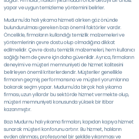
sağlar. Firmalar, halıları yıkamadan önce detaylı bir analiz
yapar ve uygun temizleme yöntemini belirler.
Mudurnu'da halı yıkama hizmeti alırken göz önünde
bulundurulması gereken bazı önemli faktörler vardır.
Öncelikle, firmaların kullandığı temizlik malzemeleri ve
yöntemlerinin çevre dostu olup olmadığına dikkat
edilmelidir. Çevre dostu temizlik malzemeleri, hem kullanıcı
sağlığı hem de çevre için daha güvenlidir. Ayrıca, firmaların
deneyimi ve müşteri memnuniyeti de hizmet kalitesini
belirleyen önemli kriterlerdendir. Müşteriler genellikle
firmanın geçmiş performansına ve müşteri yorumlarına
bakarak seçim yapar. Mudurnu'da birçok halı yıkama
firması, uzun yıllardır bu sektörde hizmet vermekte olup,
müşteri memnuniyeti konusunda yüksek bir itibar
kazanmıştır.
Bazı Mudurnu halı yıkama firmaları, kapıdan kapıya hizmet
sunarak müşteri konforunu artırır. Bu hizmet, halıların
evden alınması, profesyonel bir şekilde yıkanması ve