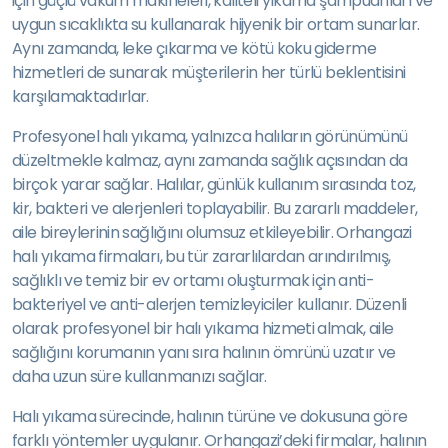
için güçlü vakum makineleri, kaliteli yıkama şampuanları ve
uygun sıcaklıkta su kullanarak hijyenik bir ortam sunarlar.
Aynı zamanda, leke çıkarma ve kötü koku giderme
hizmetleri de sunarak müşterilerin her türlü beklentisini
karşılamaktadırlar.
Profesyonel halı yıkama, yalnızca halıların görünümünü
düzeltmekle kalmaz, aynı zamanda sağlık açısından da
birçok yarar sağlar. Halılar, günlük kullanım sırasında toz,
kir, bakteri ve alerjenleri toplayabilir. Bu zararlı maddeler,
aile bireylerinin sağlığını olumsuz etkileyebilir. Orhangazi
halı yıkama firmaları, bu tür zararlılardan arındırılmış,
sağlıklı ve temiz bir ev ortamı oluşturmak için anti-
bakteriyel ve anti-alerjen temizleyiciler kullanır. Düzenli
olarak profesyonel bir halı yıkama hizmeti almak, aile
sağlığını korumanın yanı sıra halının ömrünü uzatır ve
daha uzun süre kullanmanızı sağlar.
Halı yıkama sürecinde, halının türüne ve dokusuna göre
farklı yöntemler uygulanır. Orhangazi’deki firmalar, halının