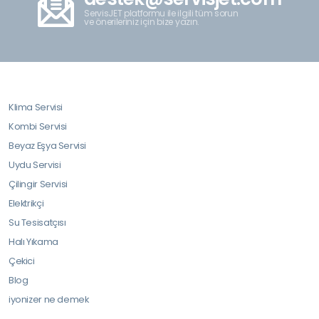
ServisJET platformu ile ilgili tüm sorun
ve önerileriniz için bize yazın.
Klima Servisi
Kombi Servisi
Beyaz Eşya Servisi
Uydu Servisi
Çilingir Servisi
Elektrikçi
Su Tesisatçısı
Halı Yıkama
Çekici
Blog
iyonizer ne demek