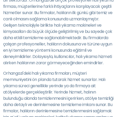
bir sektördür. Orhangazi'de birçok profesyonel halı yıkama
firması, müşterilerine farklı ihtiyaçlarını karşılayacak çeşitli
hizmetler sunar. Bu firmalar, halıların ilk günkü gibi temiz ve
canlı olmasını sağlama konusunda uzmanlaşmıştır.
Gelişen teknolojiyle birlikte halı yıkama makineleri ve
kimyasalları da büyük ölçüde geliştirilmiş ve bu sayede çok
daha etkili temizleme sağlanabilmektedir. Bu firmalarda
çalışan profesyoneller, halıların dokusuna ve türüne uygun
en iyi temizleme yöntemi konusunda eğitimli ve
deneyimlidirler. Dolayısıyla, kullanıcılar, halı yıkama hizmeti
alırken halılarının zarar görmeyeceğinden emindirler.
Orhangazi'deki halı yıkama firmaları, müşteri
memnuniyetini ön planda tutarak hizmet sunarlar. Halı
yıkama süreci genellikle yerinde ya da firmaya ait
atölyelerde gerçekleştirilir. Yerinde hizmet, halının
bulunduğu alanda temizlenmesini içerirken, atölye temizliği
daha detaylı ve derinlemesine temizleme imkanı sunar. Bu
firmalar, halıların derinlemesine temizlenmesini sağlamak