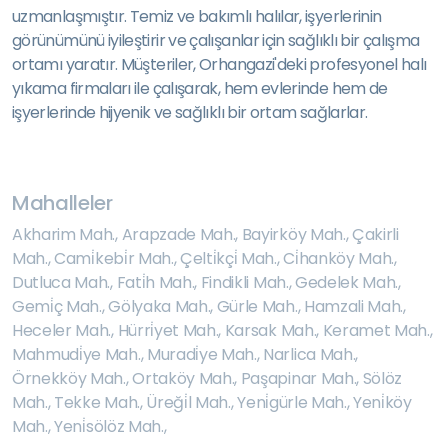
uzmanlaşmıştır. Temiz ve bakımlı halılar, işyerlerinin
görünümünü iyileştirir ve çalışanlar için sağlıklı bir çalışma
ortamı yaratır. Müşteriler, Orhangazi'deki profesyonel halı
yıkama firmaları ile çalışarak, hem evlerinde hem de
işyerlerinde hijyenik ve sağlıklı bir ortam sağlarlar.
Mahalleler
Akharim Mah.
,
Arapzade Mah.
,
Bayirköy Mah.
,
Çakirli
Mah.
,
Cami̇kebi̇r Mah.
,
Çelti̇kçi̇ Mah.
,
Ci̇hanköy Mah.
,
Dutluca Mah.
,
Fati̇h Mah.
,
Findikli Mah.
,
Gedelek Mah.
,
Gemi̇ç Mah.
,
Gölyaka Mah.
,
Gürle Mah.
,
Hamzali Mah.
,
Heceler Mah.
,
Hürri̇yet Mah.
,
Karsak Mah.
,
Keramet Mah.
,
Mahmudi̇ye Mah.
,
Muradi̇ye Mah.
,
Narlica Mah.
,
Örnekköy Mah.
,
Ortaköy Mah.
,
Paşapinar Mah.
,
Sölöz
Mah.
,
Tekke Mah.
,
Üreği̇l Mah.
,
Yeni̇gürle Mah.
,
Yeni̇köy
Mah.
,
Yeni̇sölöz Mah.
,