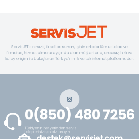
ServisJET sınırsız iş fırsatları sunan, işinin erbabı tüm ustaları ve
firmaları, hizmet alma arayışında olan müşterilerle, aracısız, hızlı ve
kolay erişim ile buluşturan Türkiye’nin ilk ve tek internet platformudur.
0(850) 480 7256
Türkiyenin her yerinden servis
talepleriniz için bizi arayın.
destek@servisjet.com