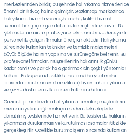
merkezlerinden biridir; bu şehirde halı yıkama hizmetleri de
önemli bir ihtiyaç haline gelmiştir. Gaziantep merkezinde
halı yıkama hizmeti veren işletmeler, kaliteli hizmet
sunarak her geçen gün daha fazla müşteri kazanıyor. Bu
işletmeler arasında profesyonel ekipmanlar ve deneyimli
personel ile çalışan firmalar öne çıkmaktadır. Halı yıkama
sürecinde kullanılan teknikler ve temizlik malzemeleri
büyük ölçüde halının yapısına ve türüne göre belirlenir. Bu
profesyonel firmalar, müşterilerinin halılarını ilk günkü
kadar temiz ve parlak hale getirmek için çeşitli yöntemler
kullanır. Bu kapsamda sıklıkla tercih edilen yöntemler
arasında derinlemesine temizlik sağlayan buharlı yıkama
ve çevre dostu temizlik ürünleri kullanımı bulunur.
Gaziantep merkezdeki halı yıkama firmaları, müşterilerin
memnuniyetini sağlamak için modern teknolojilerle
donatılmış tesislerinde hizmet verir. Bu tesislerde halıların
yıkanması, durulanması ve kurutulması aşamaları titizlikle
gerçekleştirilir. Özellikle kurutma işlemi sırasında kullanılan