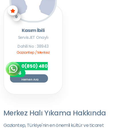
0
Kasım İbili
ServisJET Onaylı
Dahili No : 38943
Gaziantep / Merkez
0(850) 480
7256
Hemen Ara
Merkez Halı Yıkama Hakkında
Gaziantep, Türkiye'nin en önemli kültür ve ticaret