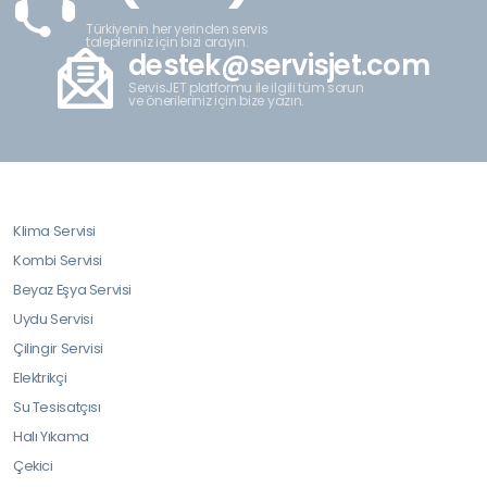
Türkiyenin her yerinden servis
talepleriniz için bizi arayın.
destek@servisjet.com
ServisJET platformu ile ilgili tüm sorun
ve önerileriniz için bize yazın.
Klima Servisi
Kombi Servisi
Beyaz Eşya Servisi
Uydu Servisi
Çilingir Servisi
Elektrikçi
Su Tesisatçısı
Halı Yıkama
Çekici