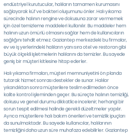
endüstriyel kurutucular, halıların tamamen kurumasını
sağlayarak küf ve bakteri oluşumunu önler. Halı yıkama
sürecinde halının rengine ve dokusuna zarar vermemek
için özel temizleme maddeleri kullanılır. Bu maddeler hem
halının uzun ömürlü olmasını sağlar hem de kullanıcıların
sağlığını tehdit etmez. Gaziantep merkezdeki bu firmalar,
ev ve iş yerlerindeki halıların yanı sıra otel ve restoran gibi
büyük ölçekli işletmelerin halılarını da temizler. Bu sayede
geniş bir müşteri kitlesine hitap ederler.
Halı yıkama firmaları, müşteri memnuniyetini ön planda
tutarak hizmet sonrası destekler de sunar. Halılar
yıkandıktan sonra müşterilere teslim edilmeden önce
kalite kontrol işleminden geçer. Bu süreçte halının temizliği,
dokusu ve genel durumu dikkatlice incelenir; herhangi bir
sorun tespit edilmesi halinde gerekli düzeltmeler yapılır.
Ayrıca müşterilere halı bakım önerileri ve temizlik ipuçları
da sunulmaktadır. Bu sayede kullanıcılar, halılarının
temizliğini daha uzun süre muhafaza edebilirler. Gaziantep