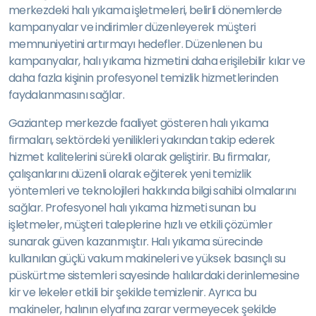
merkezdeki halı yıkama işletmeleri, belirli dönemlerde
kampanyalar ve indirimler düzenleyerek müşteri
memnuniyetini artırmayı hedefler. Düzenlenen bu
kampanyalar, halı yıkama hizmetini daha erişilebilir kılar ve
daha fazla kişinin profesyonel temizlik hizmetlerinden
faydalanmasını sağlar.
Gaziantep merkezde faaliyet gösteren halı yıkama
firmaları, sektördeki yenilikleri yakından takip ederek
hizmet kalitelerini sürekli olarak geliştirir. Bu firmalar,
çalışanlarını düzenli olarak eğiterek yeni temizlik
yöntemleri ve teknolojileri hakkında bilgi sahibi olmalarını
sağlar. Profesyonel halı yıkama hizmeti sunan bu
işletmeler, müşteri taleplerine hızlı ve etkili çözümler
sunarak güven kazanmıştır. Halı yıkama sürecinde
kullanılan güçlü vakum makineleri ve yüksek basınçlı su
püskürtme sistemleri sayesinde halılardaki derinlemesine
kir ve lekeler etkili bir şekilde temizlenir. Ayrıca bu
makineler, halının elyafına zarar vermeyecek şekilde