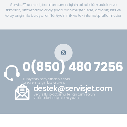
ServisJET sınırsız iş fırsatları sunan, işinin erbabı tüm ustaları ve
firmaları, hizmet alma arayışında olan müşterilerle, aracısız, hızlı ve
kolay erişim ile buluşturan Türkiye’nin ilk ve tek internet platformudur.
0(850) 480 7256
Türkiyenin her yerinden servis
talepleriniz için bizi arayın.
destek@servisjet.com
ServisJET platformu ile ilgili tüm sorun
ve önerileriniz için bize yazın.