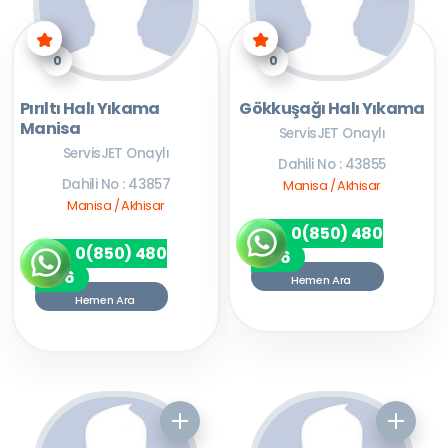
0
0
Pırıltı Halı Yıkama
Gökkuşağı Halı Yıkama
Manisa
ServisJET Onaylı
ServisJET Onaylı
Dahili No : 43855
Dahili No : 43857
Manisa / Akhisar
Manisa / Akhisar
0(850) 480
0(850) 480
7256
7256
Hemen Ara
Hemen Ara