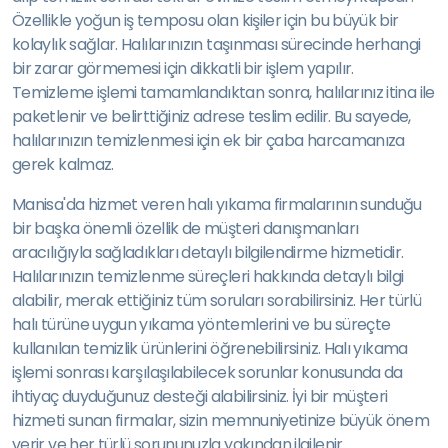
Özellikle yoğun iş temposu olan kişiler için bu büyük bir
kolaylık sağlar. Halılarınızın taşınması sürecinde herhangi
bir zarar görmemesi için dikkatli bir işlem yapılır.
Temizleme işlemi tamamlandıktan sonra, halılarınız itina ile
paketlenir ve belirttiğiniz adrese teslim edilir. Bu sayede,
halılarınızın temizlenmesi için ek bir çaba harcamanıza
gerek kalmaz.
Manisa'da hizmet veren halı yıkama firmalarının sunduğu
bir başka önemli özellik de müşteri danışmanları
aracılığıyla sağladıkları detaylı bilgilendirme hizmetidir.
Halılarınızın temizlenme süreçleri hakkında detaylı bilgi
alabilir, merak ettiğiniz tüm soruları sorabilirsiniz. Her türlü
halı türüne uygun yıkama yöntemlerini ve bu süreçte
kullanılan temizlik ürünlerini öğrenebilirsiniz. Halı yıkama
işlemi sonrası karşılaşılabilecek sorunlar konusunda da
ihtiyaç duyduğunuz desteği alabilirsiniz. İyi bir müşteri
hizmeti sunan firmalar, sizin memnuniyetinize büyük önem
verir ve her türlü sorununuzla yakından ilgilenir.