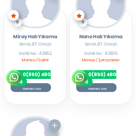
0
0
Miray Halı Yıkama
Nano Halı Yıkama
ServisJET Onaylı
ServisJET Onaylı
Dahili No : 43852
Dahili No : 43805
Manisa / Salihli
Manisa / Şehzadeler
0(850) 480
0(850) 480
7256
7256
Hemen Ara
Hemen Ara