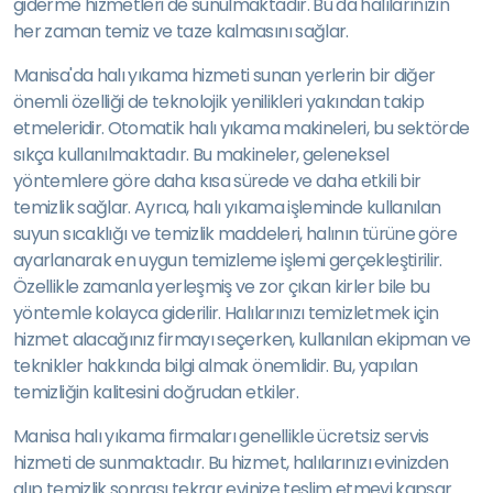
giderme hizmetleri de sunulmaktadır. Bu da halılarınızın
her zaman temiz ve taze kalmasını sağlar.
Manisa'da halı yıkama hizmeti sunan yerlerin bir diğer
önemli özelliği de teknolojik yenilikleri yakından takip
etmeleridir. Otomatik halı yıkama makineleri, bu sektörde
sıkça kullanılmaktadır. Bu makineler, geleneksel
yöntemlere göre daha kısa sürede ve daha etkili bir
temizlik sağlar. Ayrıca, halı yıkama işleminde kullanılan
suyun sıcaklığı ve temizlik maddeleri, halının türüne göre
ayarlanarak en uygun temizleme işlemi gerçekleştirilir.
Özellikle zamanla yerleşmiş ve zor çıkan kirler bile bu
yöntemle kolayca giderilir. Halılarınızı temizletmek için
hizmet alacağınız firmayı seçerken, kullanılan ekipman ve
teknikler hakkında bilgi almak önemlidir. Bu, yapılan
temizliğin kalitesini doğrudan etkiler.
Manisa halı yıkama firmaları genellikle ücretsiz servis
hizmeti de sunmaktadır. Bu hizmet, halılarınızı evinizden
alıp temizlik sonrası tekrar evinize teslim etmeyi kapsar.