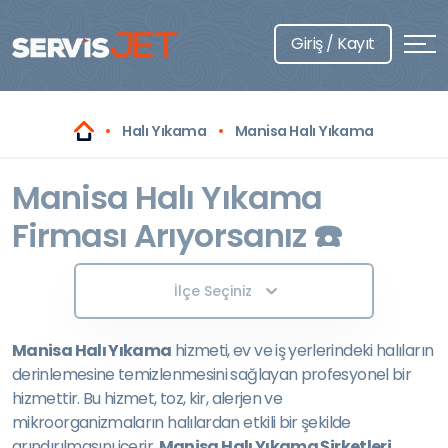
Giriş / Kayıt
Halı Yıkama
Manisa Halı Yıkama
Manisa Halı Yıkama
Firması Arıyorsanız ☎️
İlçe Seçiniz
Manisa Halı Yıkama
hizmeti, ev ve iş yerlerindeki halıların
derinlemesine temizlenmesini sağlayan profesyonel bir
hizmettir. Bu hizmet, toz, kir, alerjen ve
mikroorganizmaların halılardan etkili bir şekilde
arındırılmasını içerir.
Manisa Halı Yıkama Şirketleri
,