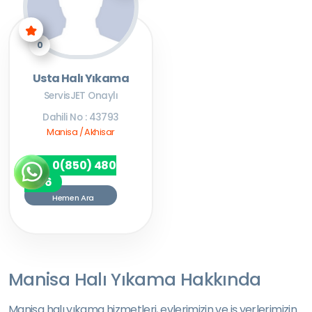
0
Usta Halı Yıkama
ServisJET Onaylı
Dahili No : 43793
Manisa / Akhisar
0(850) 480
7256
Hemen Ara
Manisa Halı Yıkama Hakkında
Manisa halı yıkama hizmetleri, evlerimizin ve iş yerlerimizin