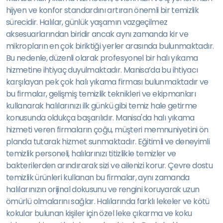
hijyen ve konfor standardını artıran önemli bir temizlik
sürecidir. Halılar, günlük yaşamın vazgeçilmez
aksesuarlarından biridir ancak aynı zamanda kir ve
mikropların en çok biriktiği yerler arasında bulunmaktadır.
Bu nedenle, düzenli olarak profesyonel bir halı yıkama
hizmetine ihtiyaç duyulmaktadır. Manisa’da bu ihtiyacı
karşılayan pek çok halı yıkama firması bulunmaktadır ve
bu firmalar, gelişmiş temizlik teknikleri ve ekipmanları
kullanarak halılarınızı ilk günkü gibi temiz hale getirme
konusunda oldukça başarılıdır. Manisa'da halı yıkama
hizmeti veren firmaların çoğu, müşteri memnuniyetini ön
planda tutarak hizmet sunmaktadır. Eğitimli ve deneyimli
temizlik personeli, halılarınızı titizlikle temizler ve
bakterilerden arındırarak sizi ve ailenizi korur. Çevre dostu
temizlik ürünleri kullanan bu firmalar, aynı zamanda
halılarınızın orijinal dokusunu ve rengini koruyarak uzun
ömürlü olmalarını sağlar. Halılarında farklı lekeler ve kötü
kokular bulunan kişiler için özel leke çıkarma ve koku