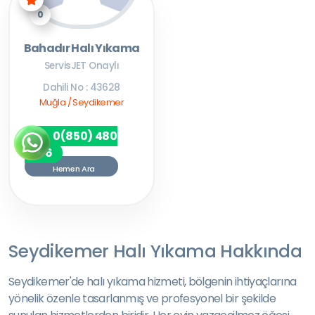
0
Bahadır Halı Yıkama
ServisJET Onaylı
Dahili No : 43628
Muğla / Seydikemer
0(850) 480
7256
Hemen Ara
Seydikemer Halı Yıkama Hakkında
Seydikemer'de halı yıkama hizmeti, bölgenin ihtiyaçlarına
yönelik özenle tasarlanmış ve profesyonel bir şekilde