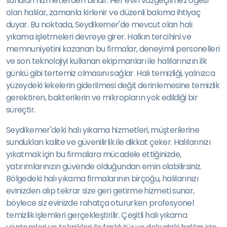
sunulan hizmetlerden biridir. Her evin vazgeçilmez öğesi
olan halılar, zamanla kirlenir ve düzenli bakıma ihtiyaç
duyar. Bu noktada, Seydikemer'de mevcut olan halı
yıkama işletmeleri devreye girer. Halkın tercihini ve
memnuniyetini kazanan bu firmalar, deneyimli personelleri
ve son teknolojiyi kullanan ekipmanları ile halılarınızın ilk
günkü gibi tertemiz olmasını sağlar. Halı temizliği, yalnızca
yüzeydeki lekelerin giderilmesi değil; derinlemesine temizlik
gerektiren, bakterilerin ve mikropların yok edildiği bir
süreçtir.
Seydikemer'deki halı yıkama hizmetleri, müşterilerine
sundukları kalite ve güvenilirlik ile dikkat çeker. Halılarınızı
yıkatmak için bu firmalara mücadele ettiğinizde,
yatırımlarınızın güvende olduğundan emin olabilirsiniz.
Bölgedeki halı yıkama firmalarının birçoğu, halılarınızı
evinizden alıp tekrar size geri getirme hizmeti sunar,
böylece siz evinizde rahatça otururken profesyonel
temizlik işlemleri gerçekleştirilir. Çeşitli halı yıkama