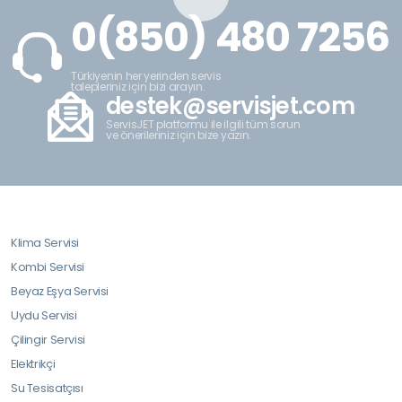
0(850) 480 7256
Türkiyenin her yerinden servis
talepleriniz için bizi arayın.
destek@servisjet.com
ServisJET platformu ile ilgili tüm sorun
ve önerileriniz için bize yazın.
Klima Servisi
Kombi Servisi
Beyaz Eşya Servisi
Uydu Servisi
Çilingir Servisi
Elektrikçi
Su Tesisatçısı