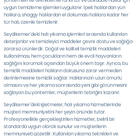
yöntemleri ve teknikleri ile farklı tür ve dokudaki halılar için
uygun temizleme işlemleri uygulanır. İpek halılardan yün
halılara, shaggy halılardan el dokuması halılara kadar her
tür halı, özenle temizlenir.
Seydikemer'deki halı yıkama işlemleri sırasında kullanılan
deterjanlar ve temizleyici maddeler çevre dostu ve sağlığa
zararsız ürünlerdir. Doğal ve kaliteli temizlik maddeleri
kullanılması, hem çocukların hem de evcil hayvanların
sağlığını korumak açısından büyük önem taşır. Ayrıca, bu
temizlik maddeleri halıların dokusuna zarar vermeden
derinlemesine temizlik sağlar. Halılarınızın uzun ömürlü
olmasını ve her yıkama sonrasında yeni gibi görünmesini
sağlayan bu yöntemler, müşterilerin tebriğini kazanır.
Seydikemer'deki işletmeler, halı yıkama hizmetlerinde
müşteri memnuniyetini her şeyin önünde tutar.
Profesyonellikle gerçekleştirilen hizmetler, belirli bir
standarda uygun olarak sunulur ve müşterilerin
memnuniyeti gözetilir. Kullanılan yıkama teknikleri ve