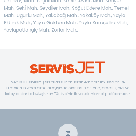
Ortaköy Mah.
,
Paşali Mah.
,
Sahi̇l Ceylan Mah.
,
Sariyer
Mah.
,
Seki̇ Mah.
,
Seydi̇ler Mah.
,
Söğütlüdere Mah.
,
Temel
Mah.
,
Uğurlu Mah.
,
Yakabağ Mah.
,
Yakaköy Mah.
,
Yayla
Eldi̇rek Mah.
,
Yayla Gökben Mah.
,
Yayla Karaçulha Mah.
,
Yaylapatlangiç Mah.
,
Zorlar Mah.
,
ServisJET sınırsız iş fırsatları sunan, işinin erbabı tüm ustaları ve
firmaları, hizmet alma arayışında olan müşterilerle, aracısız, hızlı ve
kolay erişim ile buluşturan Türkiye’nin ilk ve tek internet platformudur.