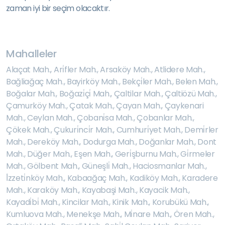
zaman iyi bir seçim olacaktır.
Mahalleler
Alaçat Mah.
,
Ari̇fler Mah.
,
Arsaköy Mah.
,
Atlidere Mah.
,
Bağliağaç Mah.
,
Bayirköy Mah.
,
Bekçi̇ler Mah.
,
Belen Mah.
,
Boğalar Mah.
,
Boğazi̇çi̇ Mah.
,
Çaltilar Mah.
,
Çaltiözü Mah.
,
Çamurköy Mah.
,
Çatak Mah.
,
Çayan Mah.
,
Çaykenari
Mah.
,
Ceylan Mah.
,
Çobani̇sa Mah.
,
Çobanlar Mah.
,
Çökek Mah.
,
Çukuri̇nci̇r Mah.
,
Cumhuri̇yet Mah.
,
Demi̇rler
Mah.
,
Dereköy Mah.
,
Dodurga Mah.
,
Doğanlar Mah.
,
Dont
Mah.
,
Düğer Mah.
,
Eşen Mah.
,
Geri̇şburnu Mah.
,
Gi̇rmeler
Mah.
,
Gölbent Mah.
,
Güneşli̇ Mah.
,
Haciosmanlar Mah.
,
İ̇zzeti̇nköy Mah.
,
Kabaağaç Mah.
,
Kadiköy Mah.
,
Karadere
Mah.
,
Karaköy Mah.
,
Kayabaşi Mah.
,
Kayacik Mah.
,
Kayadi̇bi̇ Mah.
,
Kincilar Mah.
,
Kinik Mah.
,
Korubükü Mah.
,
Kumluova Mah.
,
Menekşe Mah.
,
Mi̇nare Mah.
,
Ören Mah.
,