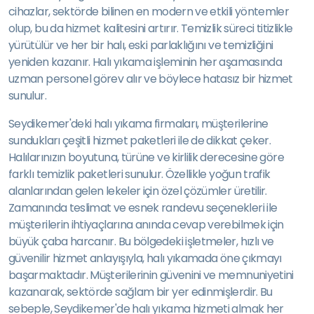
cihazlar, sektörde bilinen en modern ve etkili yöntemler
olup, bu da hizmet kalitesini artırır. Temizlik süreci titizlikle
yürütülür ve her bir halı, eski parlaklığını ve temizliğini
yeniden kazanır. Halı yıkama işleminin her aşamasında
uzman personel görev alır ve böylece hatasız bir hizmet
sunulur.
Seydikemer'deki halı yıkama firmaları, müşterilerine
sundukları çeşitli hizmet paketleri ile de dikkat çeker.
Halılarınızın boyutuna, türüne ve kirlilik derecesine göre
farklı temizlik paketleri sunulur. Özellikle yoğun trafik
alanlarından gelen lekeler için özel çözümler üretilir.
Zamanında teslimat ve esnek randevu seçenekleri ile
müşterilerin ihtiyaçlarına anında cevap verebilmek için
büyük çaba harcanır. Bu bölgedeki işletmeler, hızlı ve
güvenilir hizmet anlayışıyla, halı yıkamada öne çıkmayı
başarmaktadır. Müşterilerinin güvenini ve memnuniyetini
kazanarak, sektörde sağlam bir yer edinmişlerdir. Bu
sebeple, Seydikemer'de halı yıkama hizmeti almak her